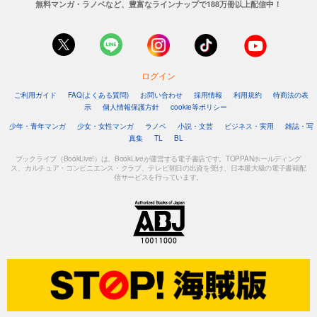
無料マンガ・ラノベなど、豊富なラインナップで188万冊以上配信中！
ログイン
ご利用ガイド
FAQ(よくある質問)
お問い合わせ
採用情報
利用規約
特商法の表
示
個人情報保護方針
cookie等ポリシー
少年・青年マンガ
少女・女性マンガ
ラノベ
小説・文芸
ビジネス・実用
雑誌・写
真集
TL
BL
ブックライブ（BookLive!）は、BookLiveが運営する電子書店です。TOPPANホールディング
ス、カルチュア・コンビニエンス・クラブ、テレビ朝日の出資を受け、日本最大級の電子書籍配
信サービスを行っています。