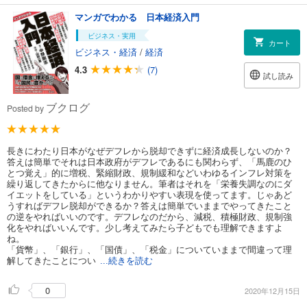
マンガでわかる 日本経済入門
ビジネス・実用
カート
ビジネス・経済
/
経済
4.3
(7)
試し読み
ブクログ
Posted by
長きにわたり日本がなぜデフレから脱却できずに経済成長しないのか？
答えは簡単でそれは日本政府がデフレであるにも関わらず、「馬鹿のひ
とつ覚え」的に増税、緊縮財政、規制緩和などいわゆるインフレ対策を
繰り返してきたからに他なりません。筆者はそれを「栄養失調なのにダ
イエットをしている」というわかりやすい表現を使ってます。じゃあど
うすればデフレ脱却ができるか？答えは簡単でいままでやってきたこと
の逆をやればいいのです。デフレなのだから、減税、積極財政、規制強
化をやればいいんです。少し考えてみたら子どもでも理解できますよ
ね。
「貨幣」、「銀行」、「国債」、「税金」についていままで間違って理
解してきたことについ
...続きを読む
0
2020年12月15日