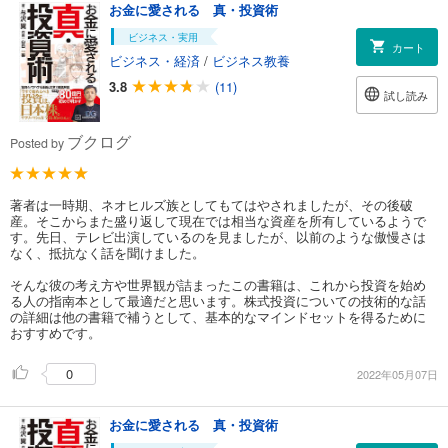
お金に愛される 真・投資術
ビジネス・実用
カート
ビジネス・経済
/
ビジネス教養
3.8
(11)
試し読み
ブクログ
Posted by
著者は一時期、ネオヒルズ族としてもてはやされましたが、その後破
産。そこからまた盛り返して現在では相当な資産を所有しているようで
す。先日、テレビ出演しているのを見ましたが、以前のような傲慢さは
なく、抵抗なく話を聞けました。
そんな彼の考え方や世界観が詰まったこの書籍は、これから投資を始め
る人の指南本として最適だと思います。株式投資についての技術的な話
の詳細は他の書籍で補うとして、基本的なマインドセットを得るために
おすすめです。
0
2022年05月07日
お金に愛される 真・投資術