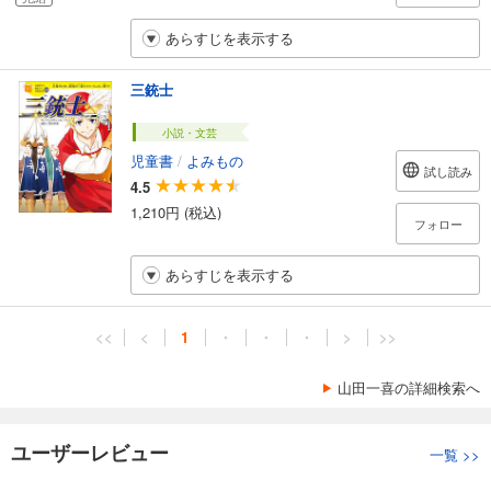
あらすじを表示する
三銃士
小説・文芸
児童書
/
よみもの
試し読み
4.5
1,210円 (税込)
フォロー
あらすじを表示する
<<
<
1
・
・
・
>
>>
山田一喜の詳細検索へ
ユーザーレビュー
一覧
>>