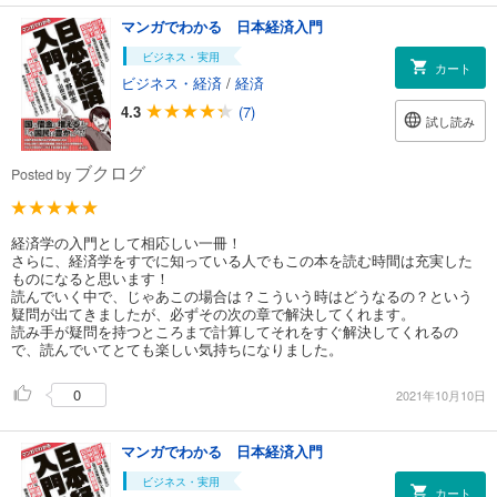
マンガでわかる 日本経済入門
ビジネス・実用
カート
ビジネス・経済
/
経済
4.3
(7)
試し読み
ブクログ
Posted by
経済学の入門として相応しい一冊！
さらに、経済学をすでに知っている人でもこの本を読む時間は充実した
ものになると思います！
読んでいく中で、じゃあこの場合は？こういう時はどうなるの？という
疑問が出てきましたが、必ずその次の章で解決してくれます。
読み手が疑問を持つところまで計算してそれをすぐ解決してくれるの
で、読んでいてとても楽しい気持ちになりました。
0
2021年10月10日
マンガでわかる 日本経済入門
ビジネス・実用
カート