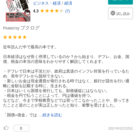
ビジネス・経済
/
経済
4.3
(7)
試し読み
ブクログ
Posted by
近年読んだ中で最高の本です。
日本経済はなぜ長く停滞しているのか？から始まり、デフレ、お金、国
債、税金の本当の意味をわかりやすく解説してくれます。
・デフレで日本は不況だが、政府は真逆のインフレ対策を行っているた
め、長年デフレから脱却できない。
・新しいお金は現金通貨が発行される時ではなく、銀行が貸出を行い通
帳に金額を記載する時に、生まれる。
・日本はいくら国債を発行しても、財政破綻にはならない。
・税金を円で払うことによって、円は価値を持つ。
などなど、今まで学校教育などでは習ってこなかったことや、習ってき
たことと逆のことが実は正しかったと知り、衝撃を受けました。
「国債=借金」では
...続きを読む
0
2021年02月25日