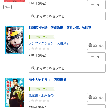
814円 (税込)
フォロー
完結
あらすじを表示する
戦国武将物語 伊達政宗 奥羽の王、独眼竜
小説・文芸
ノンフィクション
/
人物評伝
試し読み
-
710円 (税込)
フォロー
あらすじを表示する
歴史人物ドラマ 西郷隆盛
小説・文芸
児童書
/
よみもの
試し読み
-
678円 (税込)