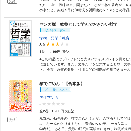
完結
た!!占い師に興味津々、聞きたいことが一杯の著者が、今
の事など、矢継ぎ早に仲村氏を質問攻め!?(16P)(この作
ジン：ホラー シルキー Vol.36に収録されています。重
ださい。)
マンガ版 教養として学んでおきたい哲学
ビジネス・実用
/
学術・語学
教育
3.0
1巻
1,199円 (税込)
※この商品はタブレットなど大きいディスプレイを備えた
に適しています。また、文字だけを拡大することや、文字
ト、検索、辞書の参照、引用などの機能が使用できません。 難解なイ
ジが先行しがちな哲学が、マンガでスッキリわかる！ 2019年6月発売の
『教養として学んでおきたい哲学』（マイナビ新書）が、
猫でごめん！【合本版】
した！ 哲学というと難解なイメージが先行しがちな学問で
少年・青年マンガ
は、哲学についてやさしく詳しく解き明かし、その概念、
哲学者たち、主な議論など、教養として学んでおくべき主
少年マンガ
解説します。 さらに今回、解説の前半部をマンガにする
-
やすく、わかりやすい本になりました！ 序 章 哲学というものを理解す
全2巻
1,760円 (税込)
るには 第１章 いま改めて哲学を学ぶべき理由 第２章 
は、どんなことをするのか？ 第３章 哲学の歴史と概念
永野あかね先生の『猫でごめん！』が、合本版として登場！ 白石や
完結
第４章 哲学の歴史と概念を知っておこう① 第５章 20
は、なーんのとりえもない、普通の女の子。 一方父親は
学の３大潮流 第６章 現代社会で哲学は役に立つのか？ 
学者だ。 ある日、父親の研究の実験台にされ、物質転送機