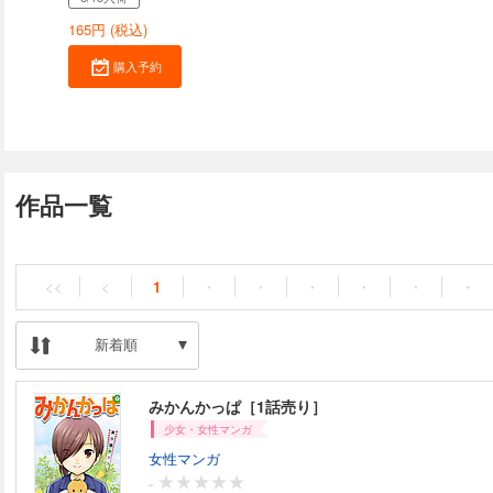
165
円 (税込)
購入予約
作品一覧
<<
<
1
・
・
・
・
・
・
新着順
みかんかっぱ［1話売り］
少女・女性マンガ
女性マンガ
-