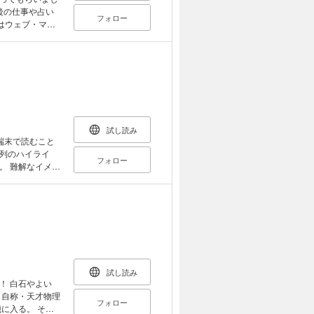
後の仕事や占い
フォロー
品はウェブ・マガ
複購入にご注意く
試し読み
端末で読むこと
列のハイライ
フォロー
メー
マンガになりま
すが。 本書で
歴史、代表的な
な事柄について
ことで、より読み
そもそも哲学と
試し読み
を知っておこう①
よい
世紀における哲
、自称・天才物理
フォロー
第７層 今後の
に入る。 その