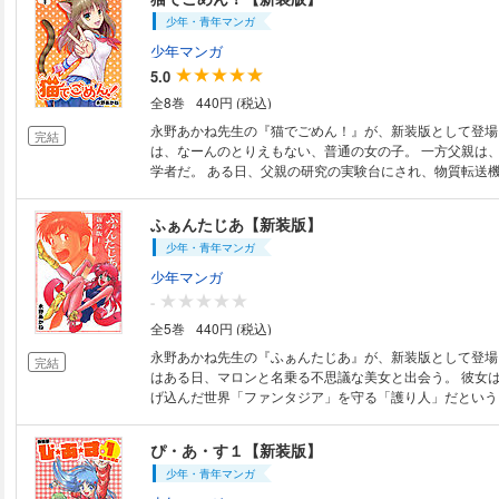
に出会うためのヒント。それはヨガのポーズには必ず動物
少年・青年マンガ
ものの名前が付いているということです。私たちは、ヨガ
少年マンガ
だけで、ポーズの持っている潜在的な力とヨガ（つながる
5.0
す。「真似る」のでは「なりきる」こと。これがヨガの効
ップさせます。ヨガのポーズを行うときにイメージを心に
全8巻
440円 (税込)
はそのイメージの通りになっていきます。 例えば「樹のポーズ」は、「私
永野あかね先生の『猫でごめん！』が、新装版として登場！ 白石や
完結
はバランス感覚が悪いから…」と思ってバランスの悪い自
は、なーんのとりえもない、普通の女の子。 一方父親は
て恐る恐るやると、やはり思った通りバランスを崩して倒
学者だ。 ある日、父親の研究の実験台にされ、物質転送機
す。しかし、足は根っ子、胴体は幹、手は枝葉、顔は花…
時のトラブルで、猫と融合し――スーパーキャット・や
になりきってしまうと、しっかりと大地に根を張ったポー
1989〜1993年連載、全8巻。
とした樹そのものになりきることができます。そして何事
ふぁんたじあ【新装版】
分に出会うことができるのです。 まずはなりたいものに近いポーズから始
少年・青年マンガ
めてみましょう。思いを味方にして身体に問いかけるよう
少年マンガ
にしてヨガのポーズに取り組んでみると、プラーナと呼ば
し、身体中に充満し、エネルギーに満ち充実した毎日を送
-
ようになります。本書では、あなたが持っている素晴らし
全5巻
440円 (税込)
せるために「なりきる」ことによってヨガの効果を飛躍的
永野あかね先生の『ふぁんたじあ』が、新装版として登場！ 大月アキ
めの1冊です。 ◯第1章 なりきり基本ポーズ 意味を知れば効果
完結
はある日、マロンと名乗る不思議な美女と出会う。 彼女
が変わる ◯第2章 なりきり呼吸法 座ったままで
げ込んだ世界「ファンタジア」を守る「護り人」だという
手に入れる ◯第3章 なりきりチャクラ 自分の身
ヒロの許可なく居候をはじめるわ、戦闘のあげく屋根を吹
秘の力 ◯第4章 ヨガとアーユルヴェーダのつなが
トラブル続き！？ 1992〜1996年連載、全5巻。
持つインドの伝統医療と健康法
ぴ・あ・す１【新装版】
少年・青年マンガ