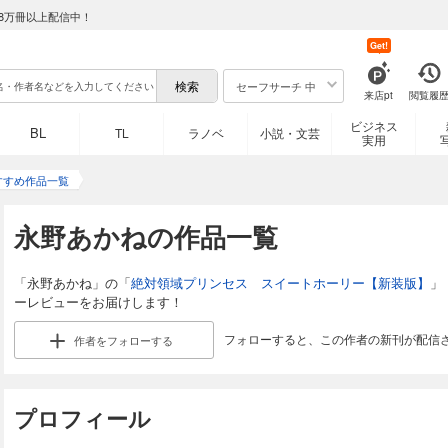
8万冊以上配信中！
Get!
セーフサーチ 中
来店pt
閲覧履
ビジネス
BL
TL
ラノベ
小説・文芸
実用
すすめ作品一覧
永野あかねの作品一覧
「永野あかね」の「
絶対領域プリンセス スイートホーリー【新装版】
」
ーレビューをお届けします！
フォローすると、この作者の新刊が配信
作者を
フォローする
プロフィール