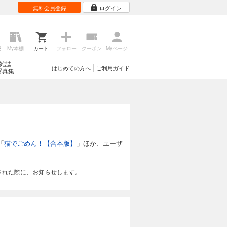
無料会員登録
ログイン
歴
My本棚
カート
フォロー
クーポン
Myページ
雑誌
はじめての方へ
ご利用ガイド
写真集
「
猫でごめん！【合本版】
」ほか、ユーザ
された際に、お知らせします。