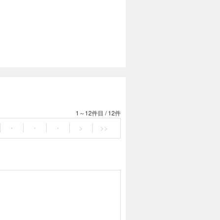
1～12件目
/
12件
・
・
・
>
>>