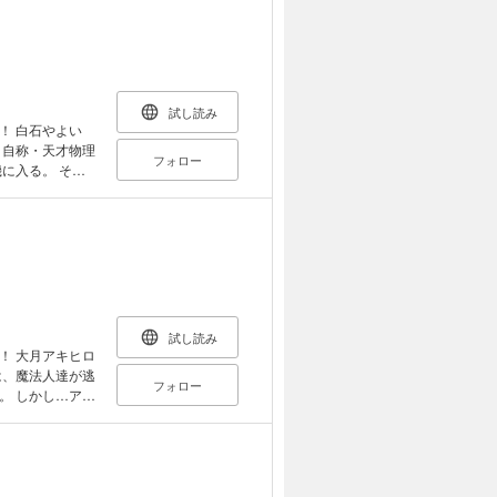
や自然界にある
のポーズを行う
こと）ができま
果を飛躍的にア
描くことで身体
試し読み
よい
分をイメージし
、自称・天才物理
れてしまいま
フォロー
に入る。 その
と思い描いて樹
よい誕生！？
ズになり、堂々
にもめげない自
に心の声を大切
れる気が動き出
ることができる
い才能を発揮さ
に引き上げるた
試し読み
ヒロ
は、魔法人達が逃
健康と美しさを
フォロー
。 しかし…アキ
体の中にある神
っ飛ばすわで、
り 深い関係を