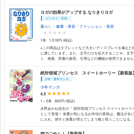
哲学を展望する 岡本裕一朗 1954年生まれ。玉川大学名誉教授。九州大学
時のトラブルで、猫と融合し――スーパーキャット・や
大学院文学研究科哲学・倫理学専攻修了。九州大学文学部
1989～1993年連載、合本版全2巻。
ヨガの効果がアップする なりきりヨガ
職。西洋の近現代思想を専門とするが興味関心は幅広く、
ジーの領域横断的な研究をしている。2016年に発表した
ビジネス・実用
者が考えていること』は、マルクス・ガブリエルやダニエ
/
暮らし・健康・美容
ファッション・美容
ど現代の哲学者の思考を明快にまとめあげベストセラーと
-
書に『ポストモダンの思想的根拠』『フランス現代思想史
哲学を教えたら』など多数。 永野あかね 1987年に『ファンロード』で作
1巻
1,518円 (税込)
品を発表し漫画家としてデビュー。 『月刊少年マガジン
※この商品はタブレットなど大きいディスプレイを備えた
『猫でごめん! 』の連載を開始。 『コンバット☆ハイス
に適しています。また、文字だけを拡大することや、文字
たじあ』『ぱぴるす戦士ライフマン! 』『ぴ・あ・す1』
ト、検索、辞書の参照、引用などの機能が使用できません。 あなたの
表。 『プロレスTODAY』でプロレス観戦を題材にした『RO
を21の基本ポーズと4つの呼吸法でたちまち解消！ ヨガ
子』を連載。『みかんかっぱ』ホラーシルキーにて連載中
になりきることで美容と健康、メンタルへの効果がアップ
之）。
絶対領域プリンセス スイートホーリー【新装版
ガを簡単に理解できて即実践できるようにわかりやすいマ
少年・青年マンガ
解説。 今やヨガは、スタジオや教室、スポーツクラブやネット動画など、
多くの場所で体験・実践できるようになり、美容や健康法
少年マンガ
ります。しかもヨガのスタイルは多様性に富み、ダイエッ
4.5
ホットヨガ、動きの激しいアシュタンガヨガやパワーヨガ
1～2巻
660円 (税込)
イアンガーヨガなどの多彩な顔ぶれがそろい、有名なもの
以上あります。 ヨガとは「つながる」という意味を持つインド語です。何
永野あかね先生の『 絶対領域プリンセス スイートホーリ
につながるかというと、それは揺らがない真の自己です。
として登場！ 体重が気になるお年頃の真珠は、魔法少女に変身する力を手
の意味からわかるように、自己とつながるための道なので
に入れ、倒すと体重が増えてしまう敵と戦うことになる。
は身体が柔らかくないと無理、という印象を持つ人が多い
う思う人はヨガの表面的な部分だけを見ています。ヨガは
猫でごめん！【新装版】
年齢を重ねた人、そして男性にも門戸は開かれているのです。 新た