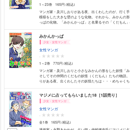
1～23巻
165円 (税込)
マンガ家・及川しおりがある夜、出くわしたのが、行く手
模様をした大きな壁のような化物。それから、みかんの形
っぱの化物。「みかんかっぱ」と名乗るその「くだもん」
めちゃくちゃかわいかった!?(21p)(この作品はウェブ・
シルキー Vol.15に収録されています。重複購入にご注意
みかんかっぱ
少女・女性マンガ
女性マンガ
-
1～2巻
770円 (税込)
マンガ家・及川しおりと小さなみかんの形をした妖怪「み
そしてその仲間のくだもの妖怪（くだもん）たちの物語。
りがある夜、出くわしたその妖怪たちは・・・めちゃくち
た!?アートソフビやプラモデルでも大人気の、小林康之の
コミカライズ。（このコミックスにはホラー シルキー Vol.
マジメに占ってもらいました18［1話売り］
れたstory01-08を収録しています)
少女・女性マンガ
女性マンガ
-
全1巻
165円 (税込)
漫画家・永野あかねが、占い師・仲村健史氏にマジメに占