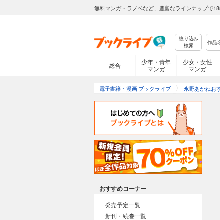
無料マンガ・ラノベなど、豊富なラインナップで18
絞り込み
検索
少年・青年
少女・女性
総合
マンガ
マンガ
電子書籍・漫画 ブックライブ
永野あかねお
おすすめコーナー
発売予定一覧
新刊・続巻一覧