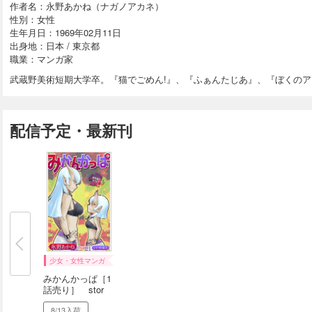
作者名：永野あかね（ナガノアカネ）
性別：女性
生年月日：1969年02月11日
出身地：日本 / 東京都
職業：マンガ家
武蔵野美術短期大学卒。『猫でごめん!』、『ふぁんたじあ』、『ぼくの
配信予定・最新刊
少女・女性マンガ
みかんかっぱ［1
話売り］ stor
y...
8/13入荷