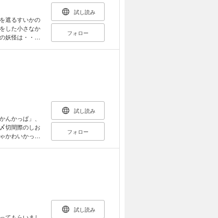
試し読み
を遮るすいかの
をした小さなか
フォロー
の妖怪は・・・
マガジン：ホラー
ください。)
試し読み
かんかっぱ」、
〆切間際のしお
フォロー
ゃかわいかっ
キャラクターの
15-22に掲載さ
試し読み
ってもらいまし