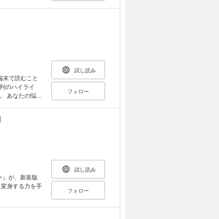
よい誕生！？
助手を経て現
哲学とテクノロ
『いま世界の哲学
ル・デネットな
なった。他の著
』『人工知能に
試し読み
スペシャル』で
端末で読むこと
クール』『ふぁん
列のハイライ
などの作品を発
フォロー
悩み
AD TO ぷ女
のポーズそのもの
（原案/小林康
！ 初心者でもヨ
】
ンガでポーズを
として人気があ
ト効果を高める
、道具を使うア
だけでも20種類
試し読み
ー』が、新装版
ヨガとは、言葉
フォロー
す。また、ヨガ
ようですが、そ
身体の硬い人や
な自分