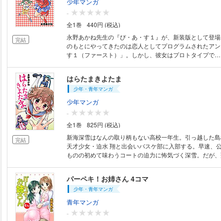
少年マンガ
-
全1巻
440円 (税込)
永野あかね先生の『ぴ・あ・す１』が、新装版として登場！ ある日、
完結
のもとにやってきたのは恋人としてプログラムされたアン
す１（ファースト）」。しかし、彼女はプロトタイプで…
巻。
はらたまきよたま
少年・青年マンガ
少年マンガ
-
全1巻
825円 (税込)
新海深雪はなんの取り柄もない高校一年生。引っ越した島
完結
天才少女・迫水 翔と出会いバスケ部に入部する。早速、
ものの初めて味わうコートの迫力に怖気づく深雪。だが、
れられ深雪は戦うことを決意する！ 翔が語る反撃の秘策
パーペキ！お姉さん 4コマ
少年・青年マンガ
青年マンガ
-