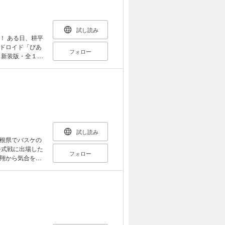
試し読み
耕平
ドロイド「ぴあ
フォロー
 新装版・全１
試し読み
根県でバスケの
公式戦に出場した
フォロー
翔から気合を入
とは…！？