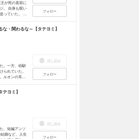
魔王が死の直前に
ジ。 自身も呪い
フォロー
っていた。 数
べく魔王討伐に向
ルフがついてき
るな・関わるな～【タテヨミ】
ジー！
試し読み
た。一方、幼馴
けられていた。
フォロー
。ルオンの耳兜
ハ！なんだそり
「落ち込まないで
タテヨミ】
ど無駄だったか
？あ、これ人間不
たルオンは、耳
アしていく。や
――これは“耳兜
画は「耳兜の冒険
試し読み
」
た、短編アンソ
や結婚など、人生
フォロー