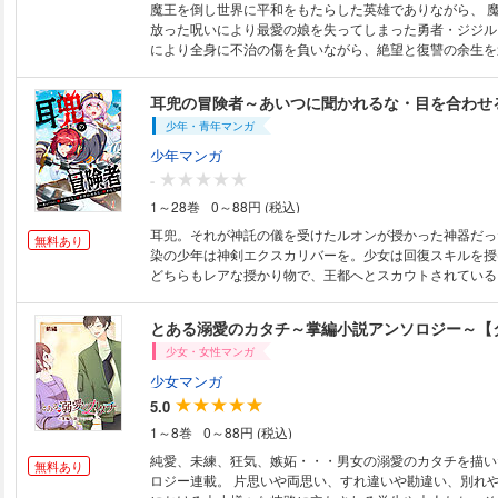
魔王を倒し世界に平和をもたらした英雄でありながら、 
放った呪いにより最愛の娘を失ってしまった勇者・ジジル
により全身に不治の傷を負いながら、絶望と復讐の余生を送
年後。 魔王復活の報せを受けたジジルジは復讐を果たす
かおうとするが、「回復役」だと言い張る無邪気な子供エ
耳兜の冒険者～あいつに聞かれるな・目を合わせ
てしまい……？ 娘を失い心と身体に深い傷を負った元勇者と、家族も仲間
少年・青年マンガ
も知らずに育った子供エルフの、ヒーリング冒険ファンタ
少年マンガ
-
1～28巻
0～88円 (税込)
耳兜。それが神託の儀を受けたルオンが授かった神器だっ
無料あり
染の少年は神剣エクスカリバーを。少女は回復スキルを授
どちらもレアな授かり物で、王都へとスカウトされている
は“音がよく聴こえるようになる”だけで―。 「ギャハハ
ゃ！（お前はそこでへこむような奴じゃないだろ？）」 
とある溺愛のカタチ～掌編小説アンソロジー～【
ね。私は笑ったりしないわ（あーあ、キープしておいたけ
少女・女性マンガ
な）」。 話かけてきた幼馴染たちの心の声が聞こえる！
信になるやつだ。でも逆に面白いかも？と前向きにとらえ
少女マンガ
兜の能力を応用して、冒険者として困難なクエストをクリ
5.0
がてルオンは「怖い」冒険者として恐れられるようになり
1～8巻
0～88円 (税込)
の冒険者”という珍妙な異名がついた少年の物語。（本企
者 ～あいつに聞かれるな・目を合わせるな・関わるな～
純愛、未練、狂気、嫉妬・・・男女の溺愛のカタチを描い
無料あり
（KADOKAWA）を原作としてWEBTOON作品です）
ロジー連載。 片思いや両思い、すれ違いや勘違い、別れ