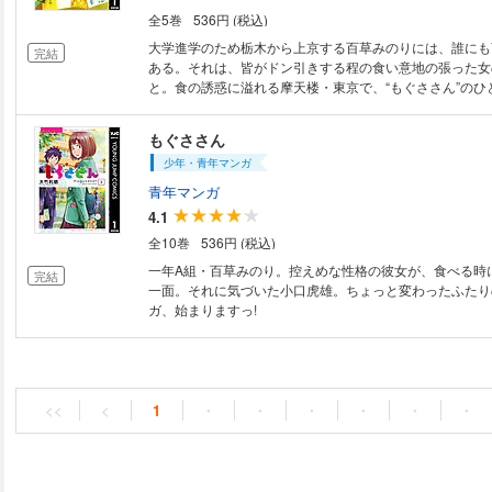
全5巻
536円 (税込)
大学進学のため栃木から上京する百草みのりには、誰にも
完結
ある。それは、皆がドン引きする程の食い意地の張った女
と。食の誘惑に溢れる摩天楼・東京で、“もぐささん”のひ
まるが…!? 大人気コミック『もぐささん』、第2部スタート
もぐささん
少年・青年マンガ
青年マンガ
4.1
全10巻
536円 (税込)
一年A組・百草みのり。控えめな性格の彼女が、食べる時
完結
一面。それに気づいた小口虎雄。ちょっと変わったふたり
ガ、始まりますっ!
<<
<
1
・
・
・
・
・
・