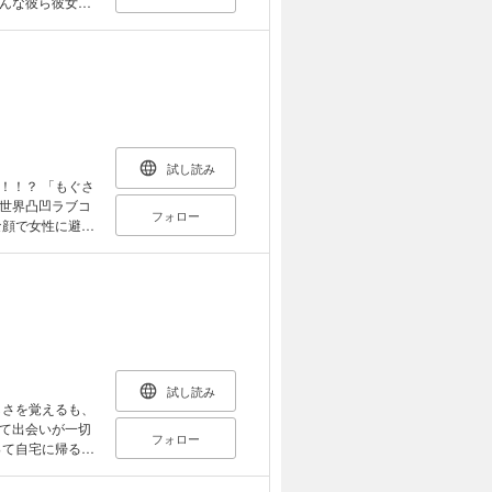
んな彼ら彼女た
気Twitter
n）のエピソードを
チをお楽しみくだ
試し読み
「もぐさ
世界凸凹ラブコ
フォロー
と覚悟してい
申し込まれてしま
の作る料理と甘や
棲すること
 社会に
ッ
単行本カバー下画
コミックガンマ
試し読み
録！
しさを覚えるも、
て出会いが一切
フォロー
つの間にか彼女に
し、彼