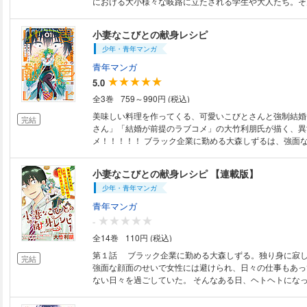
における大小様々な岐路に立たされる学生や大人たち。そ
ちのそれぞれの想いを、創作掌編小説として毎日投稿している人
アカウント「掌編小説(140字)」（@l3osQbTDUSKbIn
小妻なこびとの献身レシピ
原案としてwebtoon化。多彩な作家陣が描く溺愛のカタ
少年・青年マンガ
さい。
青年マンガ
5.0
全3巻
759～990円 (税込)
美味しい料理を作ってくる、可愛いこびとさんと強制結婚！！？ 
完結
さん」「結婚が前提のラブコメ」の大竹利朋氏が描く、異
メ！！！！！ ブラック企業に勤める大森しずるは、強面な顔で女性に避け
られ、仕事に追われる日々を過ごしていた。 一生独り身
た・・・ そんなある日、美人なこびと・ミントに球根を
小妻なこびとの献身レシピ 【連載版】
う！？ あまりの身長差と現実感のなさに断るも、ミント
少年・青年マンガ
かしてくれる花序に骨抜きにされてしまい、なし崩しで同
に！？ 果たして、二人の半新婚生活の行方は・・・・・・！！？
青年マンガ
疲れた貴方に捧げる、逆異世界グルメラブコメ第1巻！！！ そしてコミ
-
クスには、本編内で登場した料理のレシピも収録！！ ★
全14巻
110円 (税込)
像収録★ 掲載時のカラーページを全収録！！！またWEB
ぷらすに掲載された番外編4ページを電子版のみで完全収
第１話 ブラック企業に勤める大森しずる。独り身に寂
完結
強面な顔面のせいで女性には避けられ、日々の仕事もあっ
ない日々を過ごしていた。 そんなある日、ヘトヘトになって自宅に帰る
と、玄関先に妖精のミントが居座っていた!! しかも、い
求婚していることになっており、しずるの嫁宣言をする始末。 しか