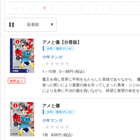
<<
<
1
・
・
・
・
・
・
新着順
アメと傷【分冊版】
少年・青年マンガ
少年マンガ
-
1～10巻
0～88円 (税込)
魔王を倒し世界に平和をもたらした英雄でありながら、 
無料あり
放った呪いにより最愛の娘を失ってしまった勇者・ジジル
により全身に不治の傷を負いながら、絶望と復讐の余生を
年後。 魔王復活の報せを受けたジジルジは復讐を果たす
かおうとするが、「回復役」だと言い張る無邪気な子供エ
アメと傷
てしまい……？ 娘を失い心と身体に深い傷を負った元勇
少年・青年マンガ
も知らずに育った子供エルフの、ヒーリング冒険ファンタ
第1弾。 ※本作品は単行本を分割したもので、本編内容は
少年マンガ
ります。重複購入にご注意ください。
-
1巻
836円 (税込)