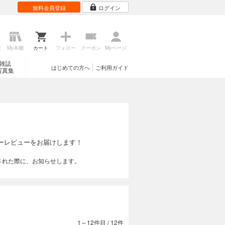
無料会員登録
ログイン
歴
My本棚
カート
フォロー
クーポン
Myページ
雑誌
はじめての方へ
ご利用ガイド
写真集
ーレビューをお届けします！
された際に、お知らせします。
1～12件目
/
12件