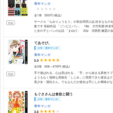
青年マンガ
-
全1巻
550円 (税込)
サークル「ちみりょうもう」の初合同同人誌 好きなもの
完結
集です 収録作品 「ゾンビとパン」 18p 大竹利朋 終末世界でおじさん
と女の子とパンのお話 「まゆげ」 20p 河西哲 幽霊の女の子と青年の井
の頭公園物語 「雑事」 16p 泥だるま SFハードアク
てあそび。
少年・青年マンガ
青年マンガ
5.0
全3巻
658～679円 (税込)
手で遊ばれる。心は弄ばれる。「手」から始まる異色ラブ
完結
ようもなく地味な高校生「しじみ」に突然できた彼女はク
美少女・淵住さん。でもなんだか彼女は手にしか興味がな
秘密の「てあそび」にどきどきの日々が始まる！
もぐささんは食欲と闘う
少年・青年マンガ
青年マンガ
3.6