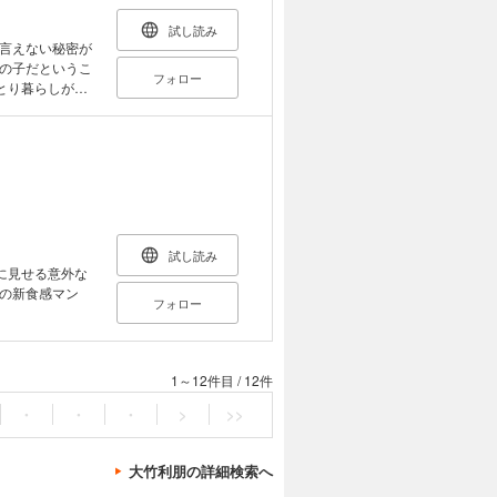
試し読み
言えない秘密が
の子だというこ
フォロー
とり暮らしが始
!!!
試し読み
に見せる意外な
の新食感マン
フォロー
1～12件目
/
12件
・
・
・
>
>>
大竹利朋の詳細検索へ