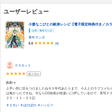
ユーザーレビュー
小妻なこびとの献身レシピ【電子限定特典付き／カラー
少年・青年マンガ
青年マンガ
5.0
(4)
０３カット
購入済み
おおっ
上手い所に目をつけましたね９０年代あたりまで、小人とのラブコメち
は無かったですね。今ならCG技術が段違いにUPしているので、実写ド
２５・１１・０２記
＃エモい
＃ほのぼの
＃ハッピー