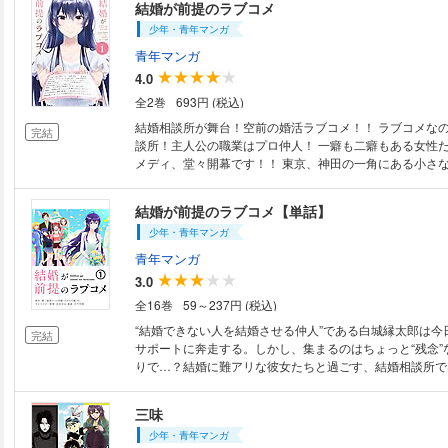
結婚が前提のラブコメ
女が作る魔法のような料理は天にも昇るほど美味しく、め
少年・青年マンガ
かしてくれるミントに魅了されていき…。 果たして、しずるは小人のミン
トと一緒に結婚生活を送れるのか…!? 社会に疲れた貴方に捧げる、小さい
青年マンガ
女の子が身も心も癒す新婚・クッキング、調理開始!!! ※この作品はWEBコ
4.0
ミックサイト「WEBコミックガンマぷらす」にて掲載さ
全2巻
693円 (税込)
結婚相談所が舞台！空前の婚活ラブコメ！！ ラブコメなのに舞台は結婚相
完結
談所！主人公の職業はプロ仲人！ 一癖も二癖もある女性
メディ、堂々開幕です！！ 東京、神田の一角にある小さな結婚相談所。そ
こで亡き母の跡を継ぎ仲人となった白城縁太郎は、今日も
めに奔走するがーー やってくる会員はクセ者揃い！！ JK好きのハーバー
結婚が前提のラブコメ【単話】
ド卒天才科学者、セクハラを振り撒く女性エロ漫画家、玉
少年・青年マンガ
没落令嬢、ダメンズホイホイの保育士さん…… 超個性的
太郎は無事結婚に導くことができるのか！？
青年マンガ
3.0
全16巻
59～237円 (税込)
“結婚できない人を結婚させる仲人”である白城縁太郎は今
完結
サポートに奔走する。しかし、集まるのはちょっと“残念”
りで…？結婚に難アリな彼女たちと過ごす、結婚相談所で
聞の青春ラブコメ！！
三味
少年・青年マンガ