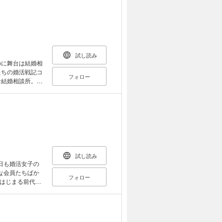
ちゃくちゃ甘や
れたものです。
試し読み
たちの婚活戦記コ
フォロー
会員の成婚のた
の輿至上主義の
な会員たちを、縁
試し読み
日も婚活女子の
な会員たちばか
フォロー
はじまる前代未