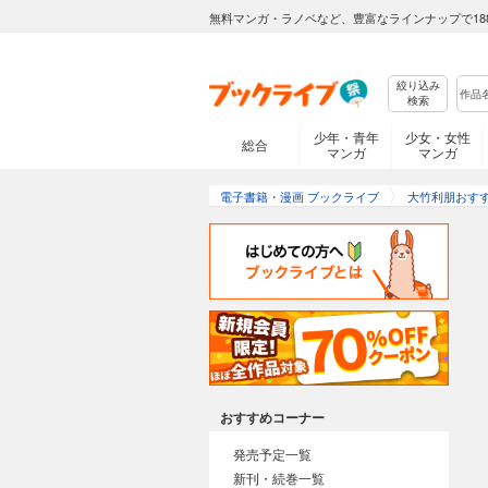
無料マンガ・ラノベなど、豊富なラインナップで18
絞り込み
検索
少年・青年
少女・女性
総合
マンガ
マンガ
電子書籍・漫画 ブックライブ
大竹利朋おす
おすすめコーナー
発売予定一覧
新刊・続巻一覧