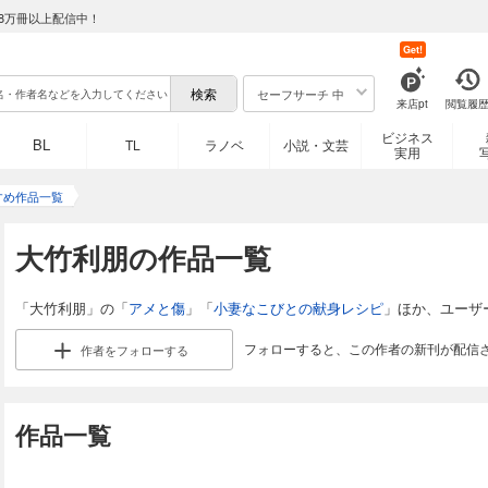
8万冊以上配信中！
Get!
セーフサーチ 中
来店pt
閲覧履
ビジネス
BL
TL
ラノベ
小説・文芸
実用
すめ作品一覧
大竹利朋の作品一覧
「大竹利朋」の「
アメと傷
」「
小妻なこびとの献身レシピ
」ほか、ユーザ
フォローすると、この作者の新刊が配信
作者を
フォローする
作品一覧