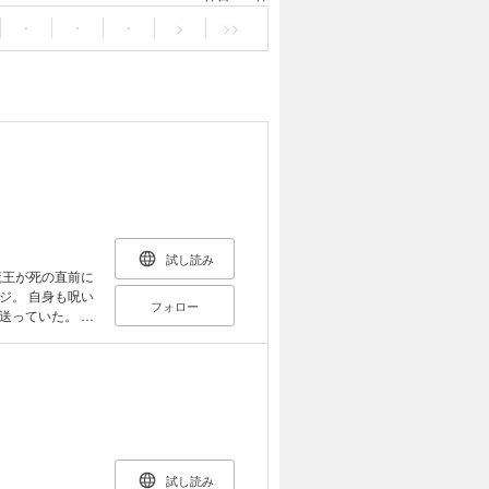
・
・
・
>
>>
試し読み
魔王が死の直前に
ジ。 自身も呪い
フォロー
送っていた。 数
べく魔王討伐に向
ルフがついてき
者と、家族も仲間
ジー！ 分冊版
同一のものとな
試し読み