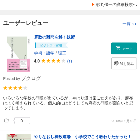
歌丸優一の詳細検索へ
ユーザーレビュー
一覧
>>
算数の難問を解く技術
ビジネス・実用
カート
学術・語学
/
理工
4.0
(1)
試し読み
ブクログ
Posted by
いろいろな学校の問題が出ているが、やはり灘は歯ごたえがあり、麻布
はよく考えられている。個人的にはどうしても麻布の問題が面白いと思
ってしまう。
0
2013年02月13日
やりなおし算数道場 小学校でこう教わりたかった！