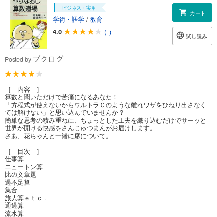
ビジネス・実用
カート
学術・語学
/
教育
4.0
(1)
試し読み
ブクログ
Posted by
［ 内容 ］
算数と聞いただけで苦痛になるあなた！
「方程式が使えないからウルトラＣのような離れワザをひねり出さなく
ては解けない」と思い込んでいませんか？
簡単な思考の積み重ねに、ちょっとした工夫を織り込むだけでサーッと
世界が開ける快感をさんじゅつまんがお届けします。
さあ、花ちゃんと一緒に席について。
［ 目次 ］
仕事算
ニュートン算
比の文章題
過不足算
集合
旅人算ｅｔｃ．
通過算
流水算