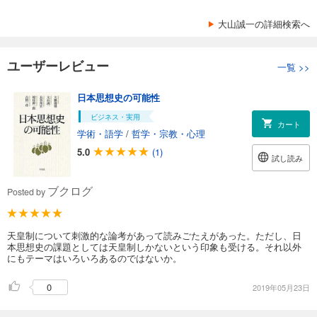
大山誠一の詳細検索へ
ユーザーレビュー
一覧
>>
日本思想史の可能性
ビジネス・実用
カート
学術・語学
/
哲学・宗教・心理
5.0
(1)
試し読み
ブクログ
Posted by
天皇制について刺激的な論考があって読みごたえがあった。ただし、日
本思想史の課題としては天皇制しかないという印象も受ける。それ以外
にもテーマはいろいろあるのではないか。
0
2019年05月23日