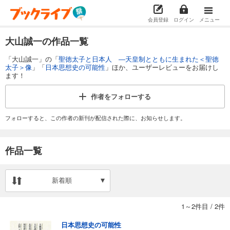
会員登録
ログイン
メニュー
大山誠一の作品一覧
「大山誠一」の「
聖徳太子と日本人 ―天皇制とともに生まれた＜聖徳
太子＞像
」「
日本思想史の可能性
」ほか、ユーザーレビューをお届けし
ます！
作者を
フォローする
フォローすると、この作者の新刊が配信された際に、お知らせします。
作品一覧
新着順
1～2件目
/
2件
日本思想史の可能性