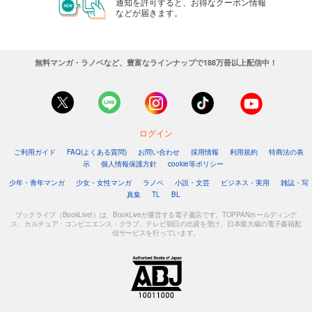
通知を許可すると、お得なクーポン情報
などが届きます。
無料マンガ・ラノベなど、豊富なラインナップで188万冊以上配信中！
ログイン
ご利用ガイド
FAQ(よくある質問)
お問い合わせ
採用情報
利用規約
特商法の表
示
個人情報保護方針
cookie等ポリシー
少年・青年マンガ
少女・女性マンガ
ラノベ
小説・文芸
ビジネス・実用
雑誌・写
真集
TL
BL
ブックライブ（BookLive!）は、BookLiveが運営する電子書店です。TOPPANホールディング
ス、カルチュア・コンビニエンス・クラブ、テレビ朝日の出資を受け、日本最大級の電子書籍配
信サービスを行っています。