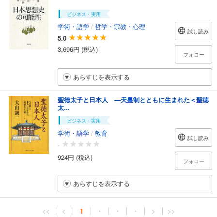
ビジネス・実用
学術・語学
/
哲学・宗教・心理
試し読み
5.0
3,696円 (税込)
フォロー
あらすじを表示する
聖徳太子と日本人 ―天皇制とともに生まれた＜聖徳
太...
ビジネス・実用
学術・語学
/
教育
試し読み
-
924円 (税込)
フォロー
あらすじを表示する
<<
<
1
・
・
・
>
>>