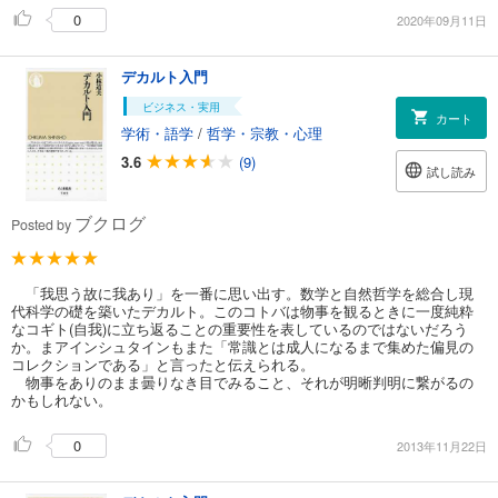
0
2020年09月11日
デカルト入門
ビジネス・実用
カート
学術・語学
/
哲学・宗教・心理
3.6
(9)
試し読み
ブクログ
Posted by
「我思う故に我あり」を一番に思い出す。数学と自然哲学を総合し現
代科学の礎を築いたデカルト。このコトバは物事を観るときに一度純粋
なコギト(自我)に立ち返ることの重要性を表しているのではないだろう
か。まアインシュタインもまた「常識とは成人になるまで集めた偏見の
コレクションである」と言ったと伝えられる。
物事をありのまま曇りなき目でみること、それが明晰判明に繋がるの
かもしれない。
0
2013年11月22日