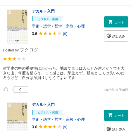
デカルト入門
ビジネス・実用
カート
学術・語学
/
哲学・宗教・心理
3.6
(9)
試し読み
ブクログ
Posted by
哲学史の中の重要性はわかった。地形で言えば入江とか湾とか？でも大
きな山、何度も登ろう、って感じは、芽生えず。起点としては良いのだ
ろうけど、自分は深掘りしなくてよいです。
0
2023年05月09日
デカルト入門
ビジネス・実用
カート
学術・語学
/
哲学・宗教・心理
3.6
(9)
試し読み