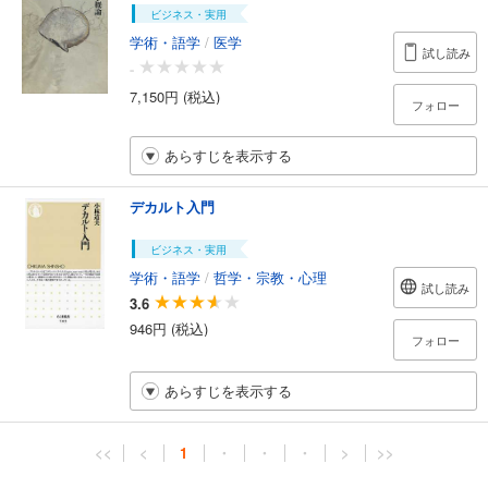
ビジネス・実用
学術・語学
/
医学
試し読み
-
7,150円 (税込)
フォロー
あらすじを表示する
デカルト入門
ビジネス・実用
学術・語学
/
哲学・宗教・心理
試し読み
3.6
946円 (税込)
フォロー
あらすじを表示する
<<
<
1
・
・
・
>
>>