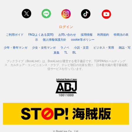
ログイン
ご利用ガイド
FAQ(よくある質問)
お問い合わせ
採用情報
利用規約
特商法の表
示
個人情報保護方針
cookie等ポリシー
少年・青年マンガ
少女・女性マンガ
ラノベ
小説・文芸
ビジネス・実用
雑誌・写
真集
TL
BL
ブックライブ（BookLive!）は、BookLiveが運営する電子書店です。TOPPANホールディング
ス、カルチュア・コンビニエンス・クラブ、テレビ朝日の出資を受け、日本最大級の電子書籍配
信サービスを行っています。
© BookLive Co., Ltd.