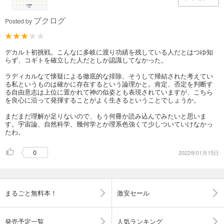
ブクログ
Posted by
デカルト初挑戦。こんなに多岐に渡り功績を残している人だとはつゆ知
らず、コギトを確立した人だとしか認識してなかった。
ラディカルなて懐疑による徹底的な排除、そうして帰結された考えてい
る私というものは確かに存在するという論理かと。肯定、否定を判断す
る自由意志は上位に置かれて神の似姿とも表現されていますが、こちら
を良心に沿って発揮することがよく生きるということでしょうか。
まだまだ理解が足りないので、もう何冊か読み込んでみたいと思いま
す。宇宙論、自然科学、幾何学とか理系色強くて少しついていけなかっ
たわ。
0
2022年01月15日
まるごと無料本！
激安セール
発売予定一覧
人気ランキング