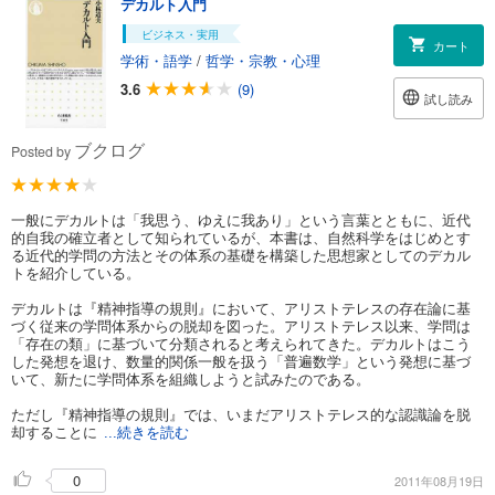
デカルト入門
ビジネス・実用
カート
学術・語学
/
哲学・宗教・心理
3.6
(9)
試し読み
ブクログ
Posted by
一般にデカルトは「我思う、ゆえに我あり」という言葉とともに、近代
的自我の確立者として知られているが、本書は、自然科学をはじめとす
る近代的学問の方法とその体系の基礎を構築した思想家としてのデカル
トを紹介している。
デカルトは『精神指導の規則』において、アリストテレスの存在論に基
づく従来の学問体系からの脱却を図った。アリストテレス以来、学問は
「存在の類」に基づいて分類されると考えられてきた。デカルトはこう
した発想を退け、数量的関係一般を扱う「普遍数学」という発想に基づ
いて、新たに学問体系を組織しようと試みたのである。
ただし『精神指導の規則』では、いまだアリストテレス的な認識論を脱
却することに
...続きを読む
0
2011年08月19日