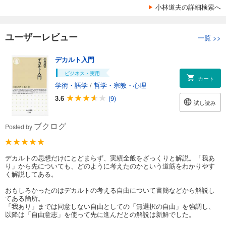
小林道夫の詳細検索へ
ユーザーレビュー
一覧
>>
デカルト入門
ビジネス・実用
カート
学術・語学
/
哲学・宗教・心理
3.6
(9)
試し読み
ブクログ
Posted by
デカルトの思想だけにとどまらず、実績全般をざっくりと解説。「我あ
り」から先についても、どのように考えたのかという道筋をわかりやす
く解説してある。
おもしろかったのはデカルトの考える自由について書簡などから解説し
てある箇所。
「我あり」までは同意しない自由としての「無選択の自由」を強調し、
以降は「自由意志」を使って先に進んだとの解説は新鮮でした。