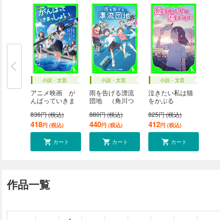
小説・文芸
小説・文芸
小説・文芸
アニメ映画 が
雨を告げる漂流
泣きたい私は猫
んばっていきま
団地 （角川つ
をかぶる
っ...
ば...
836円 (税込)
880円 (税込)
825円 (税込)
418
440
412
円 (税込)
円 (税込)
円 (税込)
カート
カート
カート
作品一覧