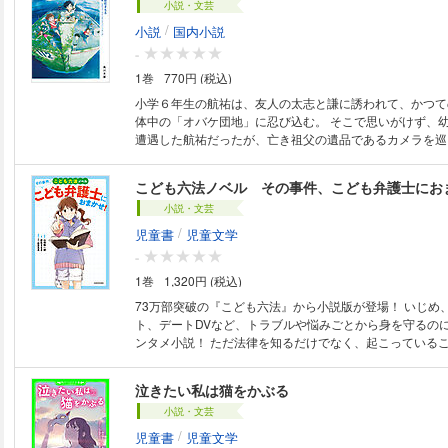
小説・文芸
ちは、この「漂流」から元の世界へ帰れるのか!? 【『泣きたい私は猫をか
ぶる』につづく、大注目映画のノベライズが登場！】【
/
小説
国内小説
★★】
-
1巻
770円 (税込)
小学６年生の航祐は、友人の太志と謙に誘われて、かつて
体中の「オバケ団地」に忍び込む。 そこで思いがけず、
遭遇した航祐だったが、亡き祖父の遺品であるカメラを巡
に。 瞬間、不思議な現象に巻き込まれ、気がつくと団地
ていた。 この海は何なのか、彼らは家に帰れるのか、夏
こども六法ノベル その事件、こども弁護士にお
少年・のっぽの正体とは――。 ひと夏の冒険と別れを描
小説・文芸
のノベライズ版！
/
児童書
児童文学
-
1巻
1,320円 (税込)
73万部突破の『こども六法』から小説版が登場！ いじめ
ト、デートDVなど、トラブルや悩みごとから身を守るの
ンタメ小説！ ただ法律を知るだけでなく、起こっている
とらえるか、どのように解決するかを考えていくことで、
使い方を学ぶことができる。物語に出てくる法律の解説付き。 中学
泣きたい私は猫をかぶる
の主人公・久家祐樹（くげ ゆうき）は、高校２年生の姉
小説・文芸
が「こども弁護士」として所属する「くげ法律事務所」の
いる。事務所には子どもから大人まで、悩みを抱えたたく
/
児童書
児童文学