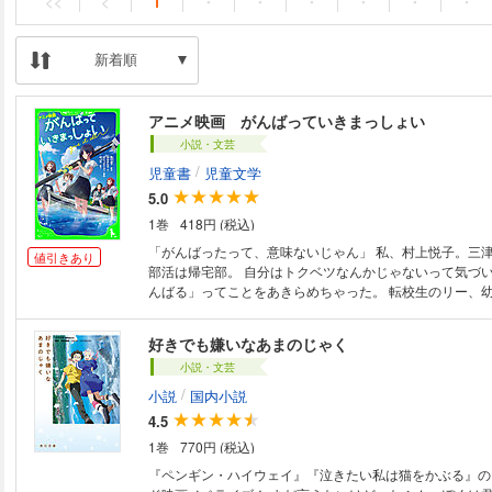
<<
<
1
・
・
・
・
・
・
新着順
アニメ映画 がんばっていきまっしょい
小説・文芸
/
児童書
児童文学
5.0
1巻
418円 (税込)
「がんばったって、意味ないじゃん」 私、村上悦子。三津
値引きあり
部活は帰宅部。 自分はトクベツなんかじゃないって気づい
んばる」ってことをあきらめちゃった。 転校生のリー、
緒にボート部に 入ったけど、最初はすぐユーレイ部員に
た。 でも、みんなと一緒にいるうちに、 気づいたら本気
好きでも嫌いなあまのじゃく
て……。 仲間と一緒に「がんばる」って、楽しいかも！ 
小説・文芸
し！ 話題の映画ノベライズ！ 【小学中級から ★★】
/
小説
国内小説
4.5
1巻
770円 (税込)
『ペンギン・ハイウェイ』『泣きたい私は猫をかぶる』の