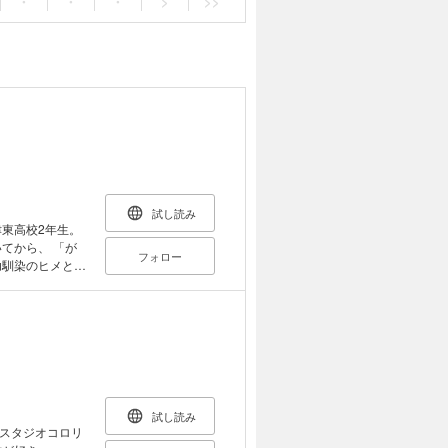
・
・
・
>
>>
試し読み
東高校2年生。
てから、 「が
フォロー
幼馴染のヒメと一
なるつもりだっ
になってい
感動まちがいな
試し読み
スタジオコロリ