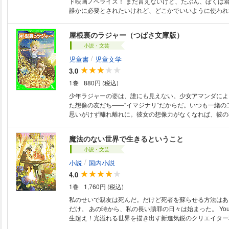
ド映画ノベライズ！ まだ言えないけど、たぶん、ぼくは
誰かに必要とされたいけれど、どこかでいいように使われ
少年・柊。季節はずれの雪が降った夏――夏祭りの帰り道
で困っている少女・ツムギに出会う。いつものお人よしか
屋根裏のラジャー（つばさ文庫版）
いツムギを家に招き入れた柊だったが、その夜突然、「鬼
小説・文芸
まう。実はツムギ自身も鬼の世界からやってきた少女で、
生き別れた母親に会うために、東北にある神社を目指して
/
児童書
児童文学
い。誰かに必要とされたいと願う柊は、ツムギの旅に同行
3.0
1巻
880円 (税込)
少年ラジャーの姿は、誰にも見えない。少女アマンダによ
た想像の友だち――“イマジナリ”だからだ。いつも一緒の
思いがけず離れ離れに。彼女の想像力がなくなれば、彼の
まう。さらに彼を食らおうとする恐ろしい影も迫っていて
ジャーは、個性豊かなイマジナリたちに出会い、アマンダ
魔法のない世界で生きるということ
救う戦いに挑む。スタジオポノックが贈る感動超大作ノベ
小説・文芸
中級から ★★】
/
小説
国内小説
4.0
1巻
1,760円 (税込)
私のせいで親友は死んだ。だけど死者を蘇らせる方法はあ
だけ。 あの時から、私の長い贖罪の日々は始まった。 YouTubeで370万再
生超え！光溢れる世界を描き出す新進気鋭のクリエイター
説に！ 大人気声優・佐倉綾音とHoneyWorksのGomが推薦。 【あ