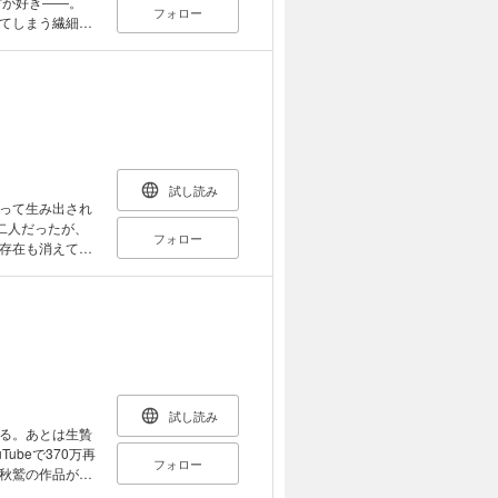
君が好き――。
フォロー
てしまう繊細な
に、柊はバス停
ら行く場所のな
」に襲われてし
彼女は幼い頃に
やってきたらし
し……。
試し読み
って生み出され
二人だったが、
フォロー
存在も消えてし
――。窮地のラ
と想像の世界を
ライズ！ 【小学
試し読み
る。あとは生贄
フォロー
秋鷲の作品が小
らす