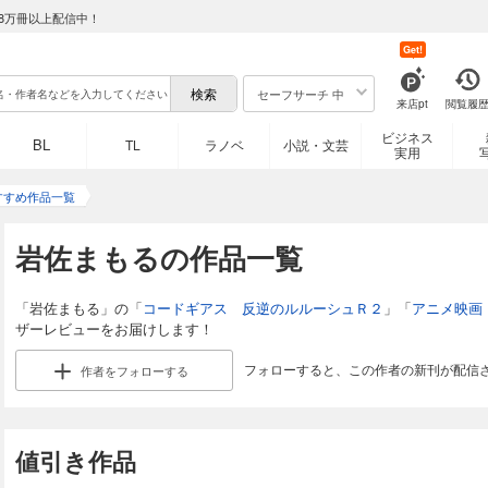
8万冊以上配信中！
Get!
セーフサーチ 中
来店pt
閲覧履
ビジネス
BL
TL
ラノベ
小説・文芸
実用
すすめ作品一覧
岩佐まもるの作品一覧
「岩佐まもる」の「
コードギアス 反逆のルルーシュＲ２
」「
アニメ映画
ザーレビューをお届けします！
フォローすると、この作者の新刊が配信
作者を
フォローする
値引き作品