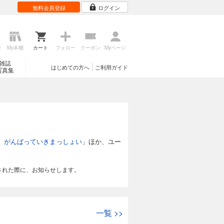
無料会員登録
ログイン
歴
My本棚
カート
フォロー
クーポン
Myページ
雑誌
はじめての方へ
ご利用ガイド
写真集
 がんばっていきまっしょい
」ほか、ユー
された際に、お知らせします。
一覧
>>