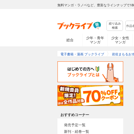
無料マンガ・ラノベなど、豊富なラインナップで18
絞り込み
検索
少年・青年
少女・女性
総合
マンガ
マンガ
電子書籍・漫画 ブックライブ
岩佐まもるお
おすすめコーナー
発売予定一覧
新刊・続巻一覧