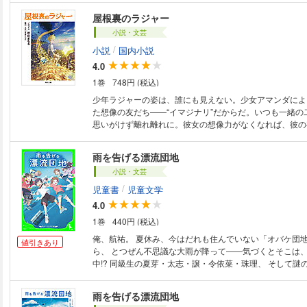
じ】 ―ねぇ、ネモ？あの時、私はなんていえばよかったの？ 魔女と
屋根裏のラジャー
生きる街、ウルガルズ。 魔法学校に通うベナ、サラ、そ
小説・文芸
断の魔法が書かれた本を見つける。 その本いわく、想い
『魔女の涙』がウルガルズの大樹にあるという。 興味津
/
小説
国内小説
三人は一緒に大樹へ向かうが、そこには危険が潜んでいて
4.0
くて寂しい、「死者を蘇らせる禁忌術」と３人の魔女と生
1巻
748円 (税込)
語。
少年ラジャーの姿は、誰にも見えない。少女アマンダによ
た想像の友だち――“イマジナリ”だからだ。いつも一緒の
思いがけず離れ離れに。彼女の想像力がなくなれば、彼の
まう。さらに彼を食らおうとする恐ろしい影も迫っていて
ジャーは、個性豊かなイマジナリたちに出会い、アマンダ
雨を告げる漂流団地
救う戦いに挑む。スタジオポノックが贈る感動超大作ノベ
小説・文芸
/
児童書
児童文学
4.0
1巻
440円 (税込)
俺、航祐。 夏休み、今はだれも住んでいない「オバケ団
値引きあり
ら、 とつぜん不思議な大雨が降って――気づくとそこは
中!? 同級生の夏芽・太志・譲・令依菜・珠理、 そして謎
と、海を漂う団地に取り残されたんだ。 どこへ向かうか
もギリギリのサバイバル生活はピンチの連続。 それに、
雨を告げる漂流団地
一緒にいた夏芽に、 “あのこと”を謝れていないのが気がか