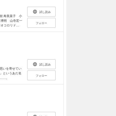
に捕まったとの
事件解決に向け
試し読み
ーワード／ブラッ
江夏樹 寿美菜子 小
ーワード／傷害、
木博明 山寺宏一
フォロー
ジオコロリド
恋
。絶対泣ける青
る。 毎日アタ
はムゲ（無限大
父さんの婚約者が
っておきの秘密が
なり、日之出のも
れは本当の自分を
試し読み
思いを寄せてい
ぇ、日之出って
」というあだ名
フォロー
と唇をふれた。
……。
 ※本書
かぶる』（角川文
、すべての漢字
です。 【小学中