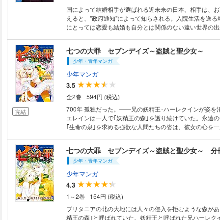
国によって結婚相手が選ばれる近未来の日本。相手は、お
えると、"政府通知"によって知らされる。入院生活を送る
にとっては恋愛も結婚も自分とは関係のない遠い世界の出
じられていた。やがて学校にも通えるまでに回復した彼女
の日｣が訪れる。だが、政府通知の相手、根島由佳吏には
七つの大罪 セブンデイズ～盗賊と聖少女～
少女･高崎美咲がいた。これは恋を知らない少女･真田莉
少年・青年マンガ
少年マンガ
3.5
全2巻
594円 (税込)
700年 孤独だった。――兄の妖精王･ハーレクインが姿を
完結
エレインは一人で｢妖精王の森｣を護り続けていた。永遠
｢生命の泉｣を求める強欲な人間たちの姿は、彼女の心を
場所へと沈めてしまっていた。そんな長い孤独の日々の中
現れる。彼の名前はバン。たった、七日間。バンと過ごし
七つの大罪 セブンデイズ～盗賊と聖少女～ 分
が、エレインの700年の孤独を癒やしていく……。
少年・青年マンガ
少年マンガ
4.3
1～2巻
154円 (税込)
ブリタニアの北の大地には人々の侵入を拒むような森があ
精王の森｣と呼ばれていた。妖精王と呼ばれた兄ハーレク