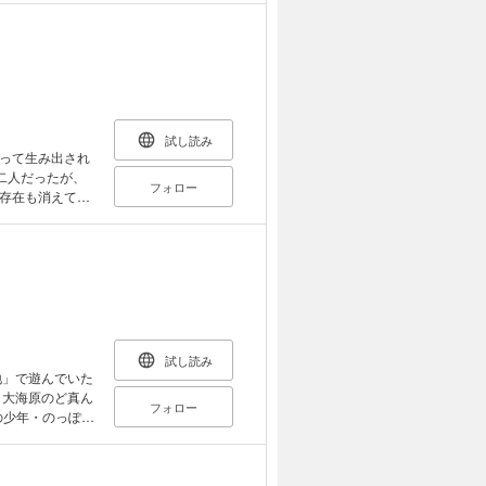
共に
してネモラは、禁
人に会えるという
々の彼女たちは、
…。 これは切な
贄の少年の物
試し読み
って生み出され
二人だったが、
フォロー
存在も消えてし
――。窮地のラ
と想像の世界を
ライズ！
試し読み
地」で遊んでいた
、大海原のど真ん
フォロー
の少年・のっぽ
は分からず、食糧
幼なじみでずっと
りで……。 俺た