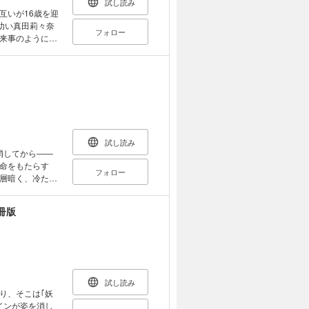
試し読み
互いが16歳を迎
幼い真田莉々奈
フォロー
来事のように感
にもついに｢そ
想いを寄せ合う
々奈の物語。
試し読み
消してから――
の命をもたらす
フォロー
一層暗く、冷たい
、一人の青年が
た美しい時間
冊版
試し読み
り、そこは｢妖
インが姿を消し