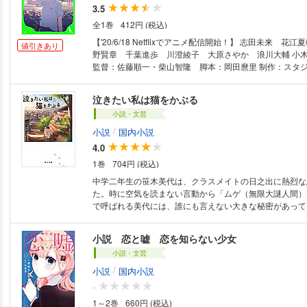
訪れる。ある日、祐樹のクラスメイトが万引きをして警察
3.5
噂が――。法律の知識や思考力を駆使し、こども弁護士が
全1巻
412円 (税込)
て奮闘する。 ＜目次＞ FILE 1 石蹴り姫の沈黙 キーワード／万引き、い
じめ、学校、日本国憲法 FILE 2 ブラックバーガー キ
【'20/6/18 Netflixでアニメ配信開始！】 志田未来 花
値引きあり
クバイト、裁判、民法、契約 FILE 3 友達の守り方 キ
野賢章 千葉進歩 川澄綾子 大原さやか 浪川大輔 小
否認事件、証言、刑法
監督：佐藤順一・柴山智隆 脚本：岡田麿里 制作：スタ
――恋をした。フラれた。猫になった。 【小学中級から】 ●あらすじ 【
をした。フラれた。どこにも行けないあたしは猫になった
泣きたい私は猫をかぶる
春ストーリー！】 中２のあたしは同級生の日之出に恋して
小説・文芸
ックしてはフラれているんだけど、おかげでついたあだ名
謎人間）。 学校では男子に嫌がらせされ、家に帰ればお
/
小説
国内小説
いて、居場所なんてどこにもない。 でも、あたしにはと
4.0
あった。白い子猫に変身できるのだ。 毎晩あたしは猫に
1巻
704円 (税込)
とに通うけど、ある日を境に人間に戻れなくなり…。 こ
みつける物語。 ● 「世界が消えたみたいだ……」 「たしかに」 「嫌なこ
中学二年生の笹木美代は、クラスメイトの日之出に熱烈な
ととかあるけど、 世界がなくなったらこまるよな」 「へ
た。時に空気を読まない言動から「ムゲ（無限大謎人間）
ロマンチストなんだね」 日之出のほおに、あたしはそっ
で呼ばれる美代には、誰にも言えない大きな秘密があって
――子猫のあたしの唇を。 【絶対泣ける胸キュン・ストーリー】
は、2020年5月に小社より刊行した『泣きたい私は猫を
小説 恋と嘘 恋を知らない少女
庫）を底本とし、むずかしい表現を児童向けに加筆修正し
に読み仮名をふり、新たに挿絵を掲載し、書籍化したもの
小説・文芸
級から ★★】
/
小説
国内小説
-
1～2巻
660円 (税込)