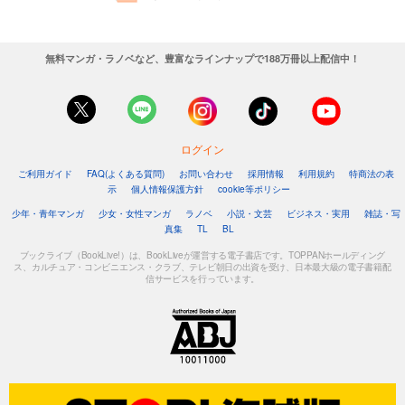
無料マンガ・ラノベなど、豊富なラインナップで188万冊以上配信中！
ログイン
ご利用ガイド
FAQ(よくある質問)
お問い合わせ
採用情報
利用規約
特商法の表
示
個人情報保護方針
cookie等ポリシー
少年・青年マンガ
少女・女性マンガ
ラノベ
小説・文芸
ビジネス・実用
雑誌・写
真集
TL
BL
ブックライブ（BookLive!）は、BookLiveが運営する電子書店です。TOPPANホールディング
ス、カルチュア・コンビニエンス・クラブ、テレビ朝日の出資を受け、日本最大級の電子書籍配
信サービスを行っています。