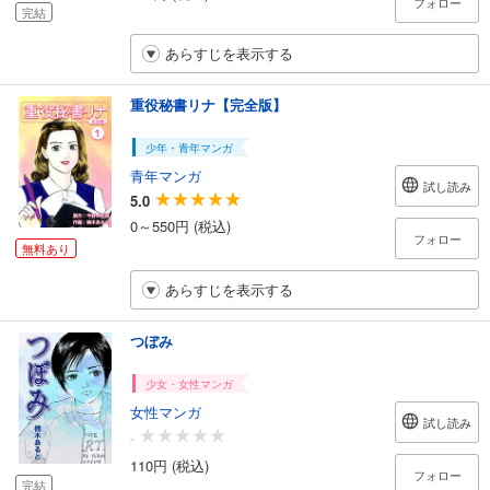
フォロー
完結
あらすじを表示する
重役秘書リナ【完全版】
少年・青年マンガ
青年マンガ
試し読み
5.0
0～550円 (税込)
フォロー
無料あり
あらすじを表示する
つぼみ
少女・女性マンガ
女性マンガ
試し読み
-
110円 (税込)
フォロー
完結