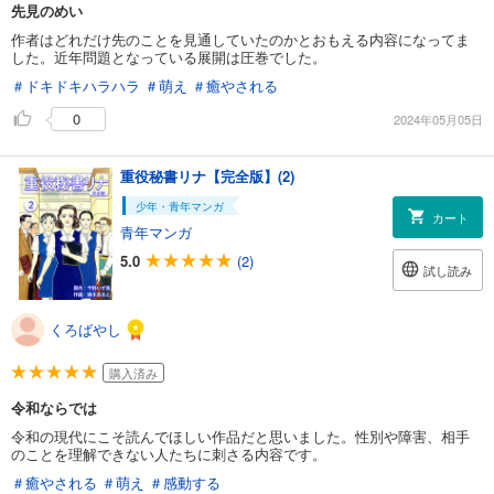
先見のめい
作者はどれだけ先のことを見通していたのかとおもえる内容になってま
した。近年問題となっている展開は圧巻でした。
＃ドキドキハラハラ
＃萌え
＃癒やされる
0
2024年05月05日
重役秘書リナ【完全版】(2)
少年・青年マンガ
カート
青年マンガ
5.0
(2)
試し読み
くろばやし
購入済み
令和ならでは
令和の現代にこそ読んでほしい作品だと思いました。性別や障害、相手
のことを理解できない人たちに刺さる内容です。
＃癒やされる
＃萌え
＃感動する