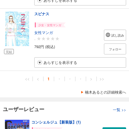
あらすじを表示する
スピナス
少女・女性マンガ
女性マンガ
試し読み
-
792円 (税込)
フォロー
完結
あらすじを表示する
<<
<
1
・
・
・
>
>>
楠木あるとの詳細検索へ
ユーザーレビュー
一覧
>>
コンシェルジュ【新装版】(1)