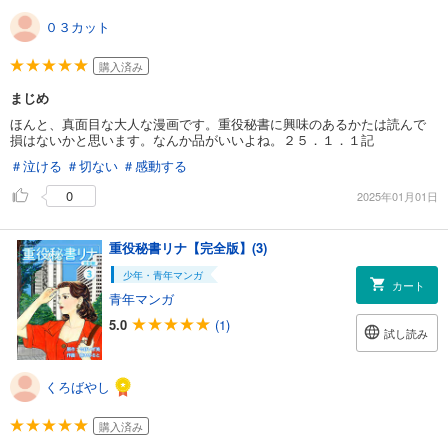
０３カット
購入済み
まじめ
ほんと、真面目な大人な漫画です。重役秘書に興味のあるかたは読んで
損はないかと思います。なんか品がいいよね。２５．１．１記
＃泣ける
＃切ない
＃感動する
0
2025年01月01日
重役秘書リナ【完全版】(3)
少年・青年マンガ
カート
青年マンガ
5.0
(1)
試し読み
くろばやし
購入済み