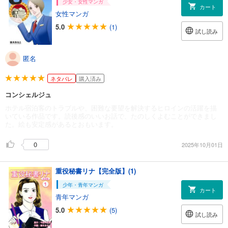
少女・女性マンガ
カート
女性マンガ
5.0
(1)
試し読み
匿名
ネタバレ
購入済み
コンシェルジュ
ホテル宿泊客のトラブルや、困難な要望を解決するヒロインの活躍を描
いている作品です。読後感のいいお話で、たのしくよむことができまし
た。絵も安定感があるとおもいます。
0
2025年10月01日
重役秘書リナ【完全版】(1)
少年・青年マンガ
カート
青年マンガ
5.0
(5)
試し読み