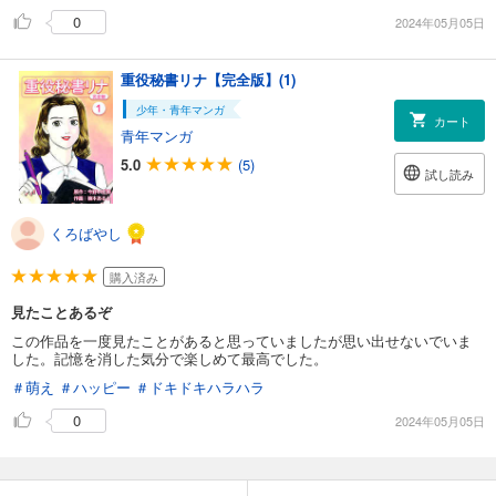
0
2024年05月05日
重役秘書リナ【完全版】(1)
少年・青年マンガ
カート
青年マンガ
5.0
(5)
試し読み
くろばやし
購入済み
見たことあるぞ
この作品を一度見たことがあると思っていましたが思い出せないでいま
した。記憶を消した気分で楽しめて最高でした。
＃萌え
＃ハッピー
＃ドキドキハラハラ
0
2024年05月05日