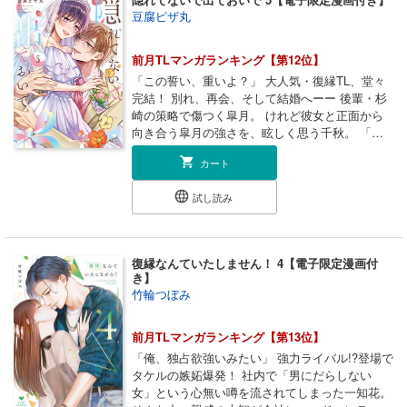
ぎです、豊さん！』も収録♪
豆腐ピザ丸
前月TLマンガランキング【第12位】
「この誓い、重いよ？」 大人気・復縁TL、堂々
完結！ 別れ、再会、そして結婚へーー 後輩・杉
崎の策略で傷つく皐月。 けれど彼女と正面から
向き合う皐月の強さを、眩しく思う千秋。 「そ
ろそろ2人の将来の話をしてもいい？」 千秋か
カート
ら、いよいよプロポーズ……!? コミックス限定描
き下ろし漫画たっぷり10P収録＆電子配信版限定
試し読み
の漫画付き♪ ※この作品は『隠れてないで出てお
いで～執着系元カレにトラウマ乳首を狙われてま
す～』act.21～act.25の内容が収録されていま
す。重複購入にご注意下さい。
復縁なんていたしません！ 4【電子限定漫画付
き】
竹輪つぼみ
前月TLマンガランキング【第13位】
「俺、独占欲強いみたい」 強力ライバル!?登場で
タケルの嫉妬爆発！ 社内で「男にだらしない
女」という心無い噂を流されてしまった一知花。