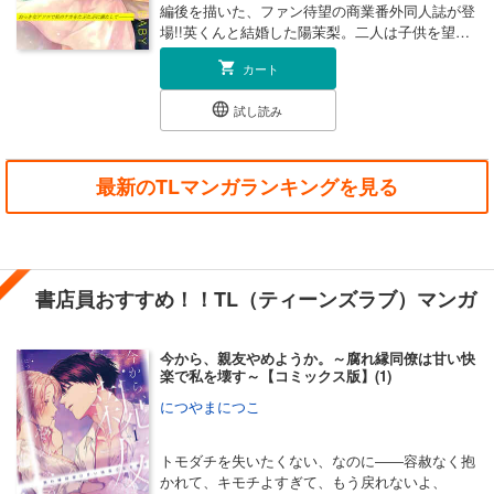
編後を描いた、ファン待望の商業番外同人誌が登
場!!英くんと結婚した陽茉梨。二人は子供を望ん
でおり入籍後すぐに避妊なしのセックスをしてい
カート
た。『避妊しなければ、赤ちゃんはきっとすぐで
きる』そんな軽い気持ちもあった2人。今日も避
試し読み
妊なしの中出し子作りセックスに励む___紆余曲
折を乗り越え、ふたりが我が子を授かるまでのお
話です。 ※本作品は妊娠過程における様々な可
能性を含んだ作品です。ご自身の辛い経験などを
最新のTLマンガランキングを見る
追体験されたくない方はご注意下さい。 ※同人
誌「英くんと孕むまで溺愛子作り記録」の商業用
編集版です。重複購入にご注意ください。
書店員おすすめ！！TL（ティーンズラブ）マンガ
今から、親友やめようか。～腐れ縁同僚は甘い快
楽で私を壊す～【コミックス版】(1)
につやまにつこ
トモダチを失いたくない、なのに――容赦なく抱
かれて、キモチよすぎて、もう戻れないよ、