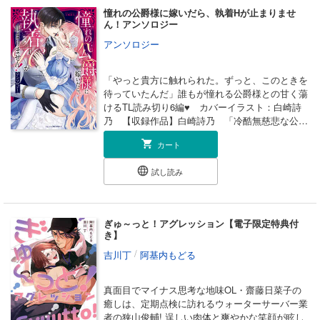
憧れの公爵様に嫁いだら、執着Hが止まりませ
ん！アンソロジー
アンソロジー
「やっと貴方に触れられた。ずっと、このときを
待っていたんだ」誰もが憧れる公爵様との甘く蕩
けるTL読み切り6編♥ カバーイラスト：白崎詩
乃 【収録作品】白崎詩乃 「冷酷無慈悲な公爵
様は、愛しの友人を淫らに愛し尽くしたい」 婚
カート
約破談が続き結婚を諦めかけていたリリアを娶っ
たのは、学生時代の友人であり、“冷酷無慈悲”と
試し読み
恐れられるヴァルタだった。誰にも選ばれなかっ
た自分を哀れみ、妻として迎え入れてくれたのだ
と思っていたリリアだが、結婚初夜を境にヴァル
タは毎晩彼女を求めてくる。「やっと私のものに
ぎゅ～っと！アグレッション【電子限定特典付
なったんだ。抑えることなどできるものか」 小
き】
原ゆり 「公爵様の溺愛が強火すぎて抗えませ
/
吉川丁
阿基内もどる
ん！～恋する花嫁の甘い企み～」 美貌の公爵・
ロレンツォに嫁いだ元王女のエリサ。夢のように
幸せな結婚生活だけれども大きな悩みがある。そ
真面目でマイナス思考な地味OL・齋藤日菜子の
れは、夜の営みについて。ロレンツォは若くして
癒しは、定期点検に訪れるウォーターサーバー業
公爵位を継ぎ、淑女たちから憧れの的なのだ。そ
者の狭山俊輔! 逞しい肉体と爽やかな笑顔が眩し