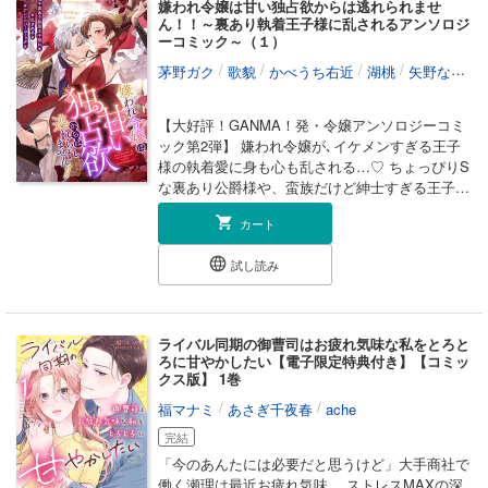
嫌われ令嬢は甘い独占欲からは逃れられませ
と、彼女だけに向けられる甘く激しい執着心だっ
に。 実は昔からお互い恋心を抱えているもの
ん！！～裏あり執着王子様に乱されるアンソロジ
た。 DAIMARU三世 「元教え子の淫らな求愛
の、未だ打ち明けられていない2人。 体とは裏腹
ーコミック～（１）
に溺れて～愛しいあなたを独り占め～」 教え子
に気持ちはすれ違い…。 素直になれない関西男
/
/
/
/
茅野ガク
歌貌
かべうち右近
湖桃
矢野ななほ
のレオンと舞踏会で再会したクラリス。幼い頃の
女のマッサージから始まるラブストーリー。 コ
約束を叶えるため、10年越しの溺愛が止まらない
ミックス限定描き下ろし9P＆電子配信版でしか
――。
読めない限定漫画付き♪ ※本作は豆腐ピザ丸・粗
【大好評！GANMA！発・令嬢アンソロジーコミ
相による個人誌『関西弁男友達とぐちゃとろマッ
ック第2弾】 嫌われ令嬢が､イケメンすぎる王子
サージ1・2』の電子書籍版および『関西弁男友達
様の執着愛に身も心も乱される…♡ ちょっぴりS
とぐちゃとろマッサージ act.1～act.8』を加筆修
な裏あり公爵様や、蛮族だけど紳士すぎる王子様
正した内容となりますので、重複購入にお気をつ
からの甘すぎる溺愛など、個性あふれるイケメン
けください
カート
王子様たちとのハッピーエンドお約束の4作品を
収録！ ＜収録作品＞カバーイラスト：RAHWIA
試し読み
『寝取られ令嬢の誤算～腹いせのワンナイトに選
んだ相手がまさかの人でした～』原作：茅野ガク
／漫画：歌貌 『公爵様となるはやで既成事実を
作ります』原作:かべうち右近／作画:湖桃 『傷だ
ライバル同期の御曹司はお疲れ気味な私をとろと
らけの王子を救ったら「君が初恋だ」と重めの愛
ろに甘やかしたい【電子限定特典付き】【コミッ
を刻まれました』作：矢野ななほ 『せっかく
クス版】 1巻
蛮族に嫁いだのに、旦那が紳士すぎるのです
/
/
福マナミ
あさぎ千夜春
ache
が！』原作：夏八木アオ／漫画：神奈月 とうふ
完結
「今のあんたには必要だと思うけど」大手商社で
働く瀬理は最近お疲れ気味。 ストレスMAXの深