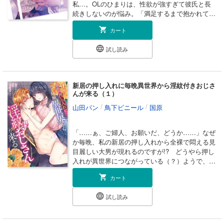
私…。OLのひまりは、性欲が強すぎて彼氏と長
続きしないのが悩み。「満足するまで抱かれてみ
たい」酔った勢いで大学からの友人兼同僚の和巳
カート
に愚痴ったら、試してみる？ と男の顔で誘われ
て…。これまで意識してこなかった和巳の視線
試し読み
が、囁きが、熱を帯びて物寂しい肌を刺激する。
大事な男友達のボーダーラインを超えて甘く抱き
尽くされる背徳感と充足感は、お試しだけでは終
われない。引き返せない私たち。これからどうな
新居の押し入れに毎晩異世界から淫紋付きおじさ
ってしまうの？【※本作は単話版「今から、親友
んが来る（１）
やめようか。～腐れ縁同僚は甘い快楽で私を壊す
/
/
山田パン
鳥下ビニール
国原
～」1～6話に描き下ろしを加えたコミックス版で
す】◆紙コミックス描き下ろし5P収録
「……ぁ、ご婦人、お願いだ、どうか……」なぜ
か毎晩、私の新居の押し入れから全裸で悶える見
目麗しい大男が現れるのですが!? どうやら押し
入れが異世界につながっている（？）ようで、こ
の男はハンクという将軍とのこと。なんでも敵国
カート
の捕虜となり、淫紋を付けられ快楽責めという拷
問の真っ最中らしく……。夜な夜な下半身を漲ら
試し読み
せ哀願してくるのを見かねて、彼の欲望処理の手
伝いをすることになり――。