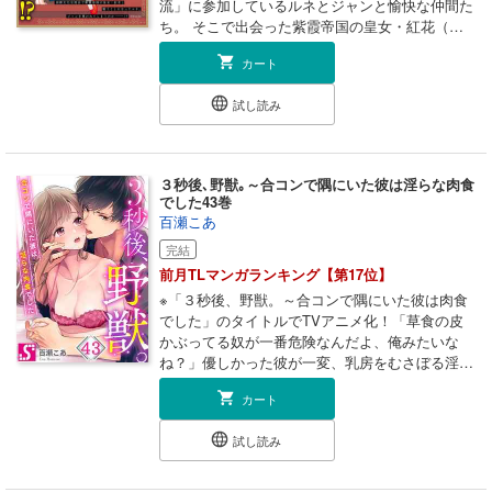
流」に参加しているルネとジャンと愉快な仲間た
ち。 そこで出会った紫霞帝国の皇女・紅花（フ
ォンファ）はジャンがお気に入りのようで、泥棒
カート
猫ムーブをかまされてしまう！ どちらがジャン
にふさわしいか、紅花から“勝負”を挑まれたル
試し読み
ネ。 その方法は、女同士の“拳”の戦い！？ 運命
の女神は、一体どちらに微笑むのかーー！ コミ
ックス版でしか読めない描き下ろし漫画「聖女は
いつも様子がおかしい」も収録☆ ※本作品は単話
３秒後､野獣｡～合コンで隅にいた彼は淫らな肉食
配信しているものに、加筆修正・描き下ろしを加
でした43巻
えたコミックス版です。重複購入にお気をつけ下
百瀬こあ
さい。
完結
前月TLマンガランキング【第17位】
※「３秒後、野獣。～合コンで隅にいた彼は肉食
でした」のタイトルでTVアニメ化！「草食の皮
かぶってる奴が一番危険なんだよ、俺みたいな
ね？」優しかった彼が一変、乳房をむさぼる淫ら
な野獣と化し…――大学生の紬は、草食系男子を
カート
求め合コンに参加。なぜなら、肉食系男子にトラ
ウマがあるのだ。開始早々、部屋の隅にいる男・
試し読み
要に気づく紬。女に目もくれぬ彼の物憂げな表情
に、強く惹きつけられる。「彼こそ草食系男子
だ」要の穏やかな物腰から、そう確信した紬。ど