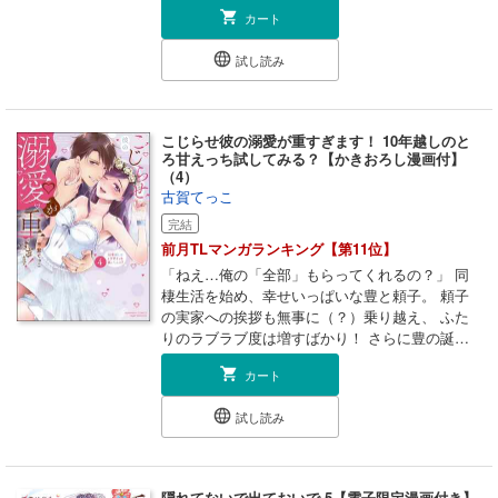
学時代からの友人兼会社の同僚・和巳に愚痴って
カート
が含まれております。
いるうち、酔った勢いで“満足するまで抱かれて
みたい”と暴露しちゃって…!?「じゃあ…俺で試し
試し読み
てみる？」初めて見るオトコの顔に胸が高鳴る。
キスも肌に触れる手つきも優しくて、期待して疼
くトコを舐められたら、声が我慢できない…っ。
快感責めでイかされまくって、キモチイイことし
こじらせ彼の溺愛が重すぎます！ 10年越しのと
か考えられなくて、和巳の大きいのでナカを満た
ろ甘えっち試してみる？【かきおろし漫画付】
されたら――もう、親友じゃいられない…！
（4）
古賀てっこ
完結
前月TLマンガランキング【第11位】
「ねえ…俺の「全部」もらってくれるの？」 同
棲生活を始め、幸せいっぱいな豊と頼子。 頼子
の実家への挨拶も無事に（？）乗り越え、 ふた
りのラブラブ度は増すばかり！ さらに豊の誕生
日や家族との食事など ドキドキなイベントは続
カート
き、 自然と将来の話をすることも増えてき
て…。 その一方、兄と会ってからどこか様子が
試し読み
おかしい豊に 頼子は不安を感じるけれど――？
【初恋10年熟成カレ】×【ムッツリOL】 カラダ
から始まった濃厚再会ラブ、いよいよクライマッ
クス♪ 幸せ絶頂SP描き下ろし漫画『噛みしめす
隠れてないで出ておいで 5【電子限定漫画付き】