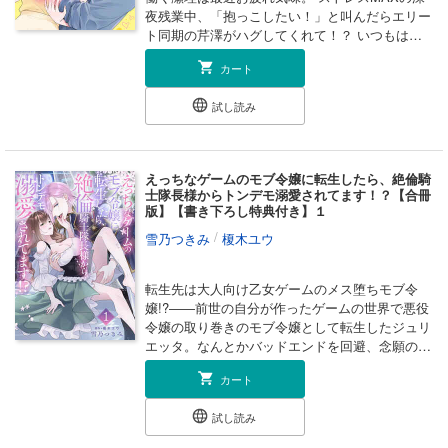
夜残業中、「抱っこしたい！」と叫んだらエリー
ト同期の芹澤がハグしてくれて！？ いつもは憎
まれ口ばかりの芹澤なのに抱きしめる腕は優しく
カート
て癒されてしまう。 恋愛不器用なハイスペ男に
甘やかされるもだきゅんハッピーラブ！
試し読み
えっちなゲームのモブ令嬢に転生したら、絶倫騎
士隊長様からトンデモ溺愛されてます！？【合冊
版】【書き下ろし特典付き】１
/
雪乃つきみ
榎木ユウ
転生先は大人向け乙女ゲームのメス堕ちモブ令
嬢!?――前世の自分が作ったゲームの世界で悪役
令嬢の取り巻きのモブ令嬢として転生したジュリ
エッタ。なんとかバッドエンドを回避、念願のの
んびりスローライフを手に入れたはずが、攻略対
カート
象のひとり、神殿騎士隊長・アンデルレヒトが登
場。浮名を流すことにかけては王都一なアンデル
試し読み
レヒトからの熱烈なアプローチにゲーム仕様の感
度抜群な身体は抗えず……さらには弱みまで握ら