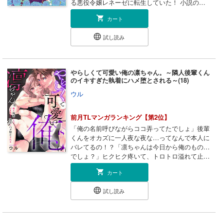
る悪役令嬢レネーゼに転生していた！ 小説の中
で推しキャラだったエルデンはレネーゼの護衛騎
カート
士で ヒロインに惹かれるも、結ばれない当て馬
キャラだった。 転生した人生で、最愛の推しエ
試し読み
ルデンの当て馬フラグを回避するため ヒロイ
ン・アリアと王子・フランツの「惚れ薬イベン
ト」を防いだ主人公レネーゼ。 それがきっかけ
となり、護衛騎士エルデンは愛するご主人様であ
やらしくて可愛い俺の凛ちゃん。～隣人後輩くん
るレネーゼに迫るようになった。 一方、レネー
のイキすぎた執着にハメ堕とされる～(18)
ゼは「薬の効果が切れたら、エルデンが自分を嫌
ウル
いになるのでは」と不安になり、彼の記憶を消す
忘れ薬を密かに入手していた。 そんな中レネー
ゼは、「エルデンがレネーゼの護衛騎士を辞め
前月TLマンガランキング【第2位】
る」という話を偶然にも耳にしてしまう。 惚れ
「俺の名前呼びながらココ弄ってたでしょ」後輩
薬の効果が薄まってきていると考えたレネーゼ
くんをオカズに一人夜な夜な…ってなんで本人に
は、忘れ薬を使って彼の元を去ることを決意す
バレてるの！？「凛ちゃんは今日から俺のもの…
る…。 溺愛と執着が止まらない！ すれ違い異
でしょ？」ヒクヒク疼いて、トロトロ溢れて止ま
世界TL第4巻!!
らないアソコを彼の舌が這いまわり…容赦を知ら
カート
ない執着愛が、あたしを快楽へ堕としていく―
―！！処女歴26年の加賀屋凛（かがやりん）は、
試し読み
自分磨きを欠かさず毎回気合いを入れてデートへ
臨むも、なぜか交際相手と長く続かない。今回も
フラれて落ち込み状態の最中、新入社員・橘大和