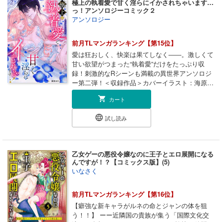
極上の執着愛で甘く淫らにイかされちゃいます…
て…っ
っ！アンソロジーコミック２
アンソロジー
前月TLマンガランキング【第15位】
愛は狂おしく、快楽は果てしなく――。激しくて
甘い欲望がつまった“執着愛”だけをたっぷり収
録！刺激的なRシーンも満載の異世界アンソロジ
ー第二弾！＜収録作品＞カバーイラスト：海原ゆ
た／「英雄の旦那様はオオカミ妻の首を噛みたい
カート
～夫の秘められていた独占愛～」作画：月丘あか
ね 原作：宮田紗音／「隣国の姫君に脅されて媚
試し読み
薬を作ったら、絶倫執着王子ができました」作
画：白詰はる 原作：月白セブン／「初夜に旦那
様を襲ったらなぜか翌日から溺愛してきます」作
画：眞希志まむ 原作：イヌノフグリ／「殿下！
乙女ゲーの悪役令嬢なのに王子とエロ展開になる
そこは舐めてイイところじゃありません！ ～悪
んですが！？【コミックス版】(5)
役令嬢に転生したけど元潔癖症の王子に溺愛され
いなさく
てます～」作画：甘野まよ 原作：茅野ガク
前月TLマンガランキング【第16位】
【癖強な新キャラがルネの命とジャンの体を狙
う！！】 ーー近隣国の貴族が集う「国際文化交