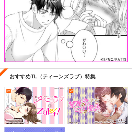
れません…！！ 「また来てくれるかな、今度は
もっとサービスするから」翌日、天羽さんに声を
かけられて…リピ確定★ 大好きな天羽さんは、
夜にもうひとつ、魅惑のカオをもつ――。心も身
体もズブズブに沼らせる、耽溺ストリップショー
の開幕です！(第1話)
おすすめTL（ティーンズラブ）特集