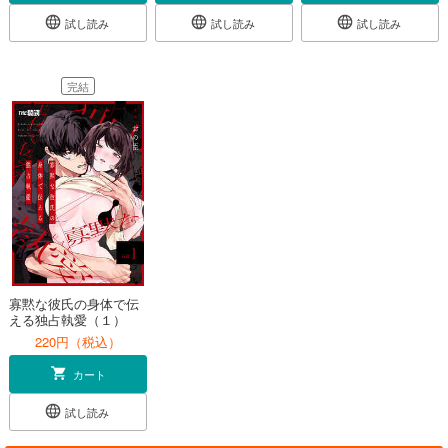
試し読み
試し読み
試し読み
完結
寡黙な彼氏の身体で伝
える独占執愛（１）
220円（税込）
カート
試し読み