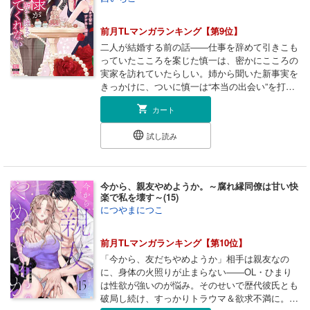
ます。重複購入にご注意下さい。
前月TLマンガランキング【第9位】
二人が結婚する前の話――仕事を辞めて引きこも
っていたこころを案じた慎一は、密かにこころの
実家を訪れていたらしい。姉から聞いた新事実を
きっかけに、ついに慎一は“本当の出会い”を打ち
明けることに…。始まりは高校時代、それから長
カート
い時間をかけて育まれてきた深い愛情を知ったこ
ころは!?『他の男なんかに絶対取られたくない』
試し読み
シたくなって彼を襲ったのに形勢逆転!?恥ずかし
いところばかりくちゅくちゅ執拗に舐められて、
擦られて――イッちゃう!!電子書店で大人気のエ
ロきゅんラブストーリー第8巻!!【発行:秋水社/発
今から、親友やめようか。～腐れ縁同僚は甘い快
売:青泉社】◆収録内容◆「旦那様が朝から晩ま
楽で私を壊す～(15)
で放してくれない～エッチで甘いワケあり婚!?」
につやまにつこ
第36話～第40話紙単行本8巻収録の描き下ろしお
まけ漫画・本体表紙・カバーイラスト・電子単行
前月TLマンガランキング【第10位】
本版限定描き下ろしイラスト ※本商品は「旦那様
が朝から晩まで放してくれない～エッチで甘いワ
「今から、友だちやめようか」相手は親友なの
ケあり婚!?」第36話～第40話を収録した紙単行本
に、身体の火照りが止まらない――OL・ひまり
8巻を元に再編集したものです。※電子書籍「旦那
は性欲が強いのが悩み。そのせいで歴代彼氏とも
様が朝から晩まで放してくれない～エッチで甘い
破局し続け、すっかりトラウマ＆欲求不満に。大
ワケあり婚!?」18巻・19巻・20巻に同内容の話数