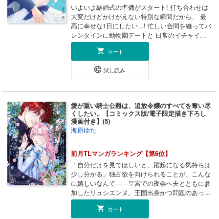
いよいよ結婚式の準備がスタート! 打ち合わせは
大変だけどかけがえない特別な瞬間だから、 最
高に幸せな1日にしたい...! 忙しい合間を縫ってバ
レンタインに動物園デートと 日常のイチャイチ
ャも忘れず甘々な二人。 そして迎えた式当日、
カート
永遠の未来を誓い合って――... ずっとずっと、
比呂（ひろ）さんを愛してる。 大好きと幸せを
試し読み
更新し続ける、特大ハッピー完結巻！ ◆単行本
収録の描き下ろし漫画（久しぶりのH）付き ◇電
子限定の描き下ろしイラスト（結婚式準備）収録
愛が重い騎士公爵は、追放令嬢のすべてを奪い尽
くしたい。【コミックス版/電子限定描き下ろし
漫画付き】(5)
海原ゆた
前月TLマンガランキング【第6位】
「自分だけを見てほしいと、躍起になる気持ちは
少し分かる」独占欲を向けられることが、こんな
に嬉しいなんて――皇宮での夜会へ夫とともに参
加したリュシエンヌ。王国出身かつ問題のあった
公爵家として、冷ややかな視線に晒されてしま
カート
う。しかし、毅然とした態度で公爵夫人らしい振