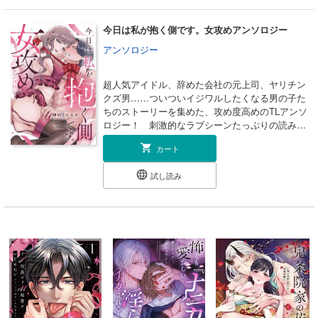
れて強制結婚の危機!? 平穏なスローライフは、
予想外の溺愛ラブモードに突入――!? ≪収録内容
今日は私が抱く側です。女攻めアンソロジー
≫ 同タイトル１～５話 合冊版限定描き下ろし漫
画
アンソロジー
超人気アイドル、辞めた会社の元上司、ヤリチン
クズ男……ついついイジワルしたくなる男の子た
ちのストーリーを集めた、攻め度高めのTLアンソ
ロジー！ 刺激的なラブシーンたっぷりの読み切
り6編を収録★ カバーイラスト：唾吐くピエ
カート
タ 【収録作品】『最高の皐月くんを抱きたい
の！』／九マ564 『彼の素顔は非公開』／篠突
試し読み
つゆ 『合コン行ったら前職の鬼上司がいた話』
／よちリョウタ 『うちのマネがこんなにメロい
なんて聞いてない！』／ソウダ 『私を抱けると
思ってた？～ヤリ目女たらしのお尻開発しました
～』／ねちこ 『イキそうな顔、もっと見せて』
／江戸川ズン ※同時に単話配信している作品も
ございます。重複購入にご注意ください。