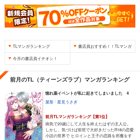
TLマンガランキング
書店員おすすめ！！TLマンガ
今月の書店員イチオシ！
前月のTL（ティーンズラブ）マンガランキング
惚れ薬イベントが私に起きてしまいました 4
/
屋形
星見うさぎ
前月TLマンガランキング【第1位】
病気で20歳にして人生を終えたはずの主人公。
しかし、気づけば前世で大好きだったR18の恋愛
小説の世界で ヒロインと王子の恋路を邪魔をす