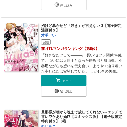
る舞いをしていたら、とある人物から声をかけら
試し読み
れて…!?「健気でかわいい妻を、とびきり甘やか
したい気分だ」愛する人の憂いを晴らすため奔走
するリュシエンヌを、ミハエルは尊重してくれ
る。優しく見守る夫の深い愛を再確認し、これ以
抱けど暮らせど「好き」が言えない 3【電子限定
上ない幸福に心が満たされて――初恋を拗らせた
漫画付き】
騎士公爵×純真無垢な箱入り令嬢の溺愛ラブロマ
才手けい
ンス★【※本作は単話版「愛が重い騎士公爵は、
完結
追放令嬢のすべてを奪い尽くしたい。」29～35話
前月TLマンガランキング【第8位】
に描き下ろしを加えた単行本版です】◆紙コミッ
クス描き下ろし17P＋電子限定描き下ろし漫画も
『好きなだけして―――』 長い“セフレ関係”を経
収録
て、ついに恋人同士となった餅坂巴と城山肇。不
器用ながらも想いを伝え合い、ようやく辿り着い
た幸せに巴は安堵していた。 しかしその矢先、
巴の前に現れる“謎の男”。彼の正体が明らかにな
カート
ったことで、新たな問題が浮上する。 将来を見
据え、同棲を考え始めていた2人に肇の突然の人
試し読み
事異動も重なり！？ 急激な環境の変化に戸惑い
これまで見たことのない元気がない肇に 巴がか
けた言葉とは……？ 不器用な二人の恋が、つい
に辿り着く感動のフィナーレ！！ コミックス書
旦那様が朝から晩まで放してくれない～エッチで
き下ろしあり！電子配信版でしか読めない限定漫
甘いワケあり婚!?【コミックス版】【電子版限定
画付き♪ ※この作品は『抱けど暮らせど「好き」
特典付き】 8巻
が言えない』act.6～act.10の内容が収録されてい
西いちこ