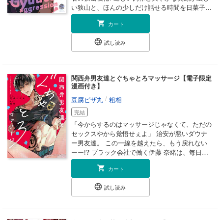
れを聞いたエリサは、彼からの愛情を失いたくな
い狭山と、ほんの少しだけ話せる時間を日菜子は
いと学んだ知識を閨で発揮しようとするが…？
楽しみにしていた。 ある日の休憩中、日菜子の
小桜深紅 「売られた令嬢ですが、失恋相手に嫁
カート
手からスルッと落ちたスマホを彼女の身体を抱き
ぐなんて聞いてません！～秘めたる恋情と溺愛初
込むように狭山がキャッチ! でも、その密着ハプ
夜～」 借金の肩代わりに悪徳貴族に嫁ぐことに
試し読み
ニングのせいで身体が疼いてしまい女子トイレに
なったエレナ。ところが、出迎えてくれたのは初
駆け込んだ日菜子は… 以来、恥ずかしさと罪悪
恋相手のセシルで!? 彼への想いは諦めたはずだっ
感から狭山の顔が見られなくなってしまった日菜
たのに、セシルからの真っ直ぐな愛に、閉じ込め
子だけど…!? 【収録作品】 ぎゅ~っと!アグレッ
ていた恋心が溢れていく――。 斉木マキコ
関西弁男友達とぐちゃとろマッサージ【電子限定
ション #01~#05/描き下ろし ★単行本カバー下画
漫画付き】
「デキる年下公爵との（ちょっぴり淫らな）甘や
像収録★ 電子限定で描き下ろし漫画4ページと阿
かし婚」 年下の公爵家嫡男・キーヴァンと大恋
/
豆腐ピザ丸
粗相
基内もどる先生書き下ろし小説4ページが収録さ
愛の末に結ばれたファラ。彼女を“行き遅れの大
れています。
完結
女”と揶揄する社交界では、今宵の夜会でも嫌～
～なうわさが飛び交っている……。しかし、夫・
「今からするのはマッサージじゃなくて、ただの
キーヴァンの一途で重たい愛は揺らぐことはな
セックスやから覚悟せぇよ」 治安が悪いダウナ
く、「大切な貴方をめちゃくちゃにしてしまいた
ー男友達。 この一線を越えたら、もう戻れない
い欲望はあります」と……!? とうばききょう
ーー!? ブラック会社で働く伊藤 奈緒は、毎日の
「憧れの公爵様が私に一目惚れ？～甘い初夜で知
残業続きで心も体もクタクタになっていた。 あ
カート
る旦那様の想い～」 “行き遅れ令嬢”と噂される
る日、そんな彼女を見かねた昔ながらの男友達・
ユリアのもとにある日届いたのは、誰もが憧れる
黒崎 天佑から「マッサージしたろか?」と提案
試し読み
公爵家のリオネルからの求婚の手紙で、リオネル
が。 器用な指先でコリをほぐされ、体を癒さ
は「一目惚れだ」と微笑むばかりで、本当の理由
れ……ってあれ？いつの間にか手が際どいところ
を教えてくれない。そして迎えた初夜で明かされ
に!? 抵抗できないまま身体中を揉まれ、弾かれ、
たのは、長年胸に秘められていたユリアへの想い
気がつけば敏感な場所がぐちゃぐちゃのとろとろ