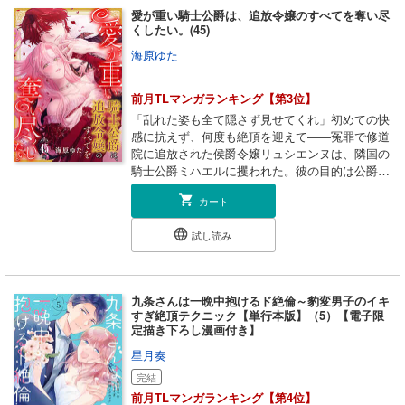
（たちばなやまと）の教育係を任される。顔とス
愛が重い騎士公爵は、追放令嬢のすべてを奪い尽
タイルが完璧な彼は、性格も素直で可愛くて…傷
くしたい。(45)
心状態の凛を癒してくれるも、大和にはある秘密
海原ゆた
があり――。
前月TLマンガランキング【第3位】
「乱れた姿も全て隠さず見せてくれ」初めての快
感に抗えず、何度も絶頂を迎えて――冤罪で修道
院に追放された侯爵令嬢リュシエンヌは、隣国の
騎士公爵ミハエルに攫われた。彼の目的は公爵と
して、教養のある妻を迎えること。密かに恋して
カート
いた相手から契約結婚を求められ、二つ返事で受
け入れたら「これであなたは俺のものだ。誰にも
試し読み
渡さない」と迫られて…!? 熱を孕んだ眼差しで
見つめられ、閉じ込めるように逞しい腕にかき抱
かれたら、愛されていると勘違いしてしまいそ
う…！とろけるようなキスと激しい愛撫でぐしょ
九条さんは一晩中抱けるド絶倫～豹変男子のイキ
ぐしょに濡れてしまうくらい翻弄されて――初恋
すぎ絶頂テクニック【単行本版】（5）【電子限
を拗らせた騎士公爵×純真無垢な箱入り令嬢の溺
定描き下ろし漫画付き】
愛ラブロマンス★
星月奏
完結
前月TLマンガランキング【第4位】