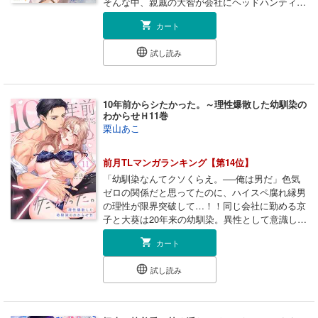
そんな中、親戚の大智が会社にヘッドハンティン
グされてやってきた。 一知花のほのかな初恋の
カート
相手である大智の登場に、タケルは嫉妬の炎を燃
やし…!? コミックス限定描き下ろし＆電子配信版
試し読み
でしか読めない限定漫画付き♪ ※この作品は『復
縁なんていたしません！～カラダの相性抜群な元
カレと欲求不満な高正さんのリベンジH！？～』
act.18～act.23の内容が収録されています。重複
10年前からシたかった。～理性爆散した幼馴染の
購入にご注意下さい。
わからせＨ11巻
栗山あこ
前月TLマンガランキング【第14位】
「幼馴染なんてクソくらえ。──俺は男だ」色気
ゼロの関係だと思ってたのに、ハイスペ腐れ縁男
の理性が限界突破して…！！同じ会社に勤める京
子と大葵は20年来の幼馴染。異性として意識した
ことなんてない気の置けない仲だ。しかしオタク
カート
の自分はさておき、大葵はモテるのにまったく女
っ気がない。不思議に思っていたある日、自分を
試し読み
オカズにヌいている姿を目撃してしまって…！
「煽ったのはお前だぞ」私でそんなに勃つなん
て…10年分溜めに溜めた欲情が爆散しました！？
こじらせ男の猛攻愛撫…オスの顔で分からせられ