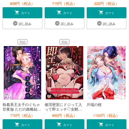
行う世界で、幼馴染の
したっ…！？【単行本
メン先輩の香りに囚わ
858円（税込）
715円（税込）
220円（税込）
彼らと…【単行本版】
版／電子限定描き下ろ
れてます～【分冊版】
【特典ペーパー付き】
し漫画付き】
1話
カート
カート
カート
試し読み
試し読み
試し読み
完結
完結
執着系王太子のぐちゃ
催淫密室にドジって入
片端の桜
甘夜伽 ただの政略結婚
って即エッチ♡女騎士
なのに溺愛は想定外で
の私が闇組織に堕ちた
770円（税込）
660円（税込）
1100円（税込）
す【かきおろし漫画
幼馴染にねっとりクリ
付】
責めされて職務放棄す
カート
カート
カート
るまで【合冊版】