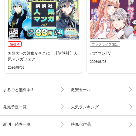
値引き
ブックライブ限定
無限大∞の興奮がそこに！【講談社】人
バズマンTV
気マンガフェア
2026/08/08
2026/08/08
まるごと無料本！
激安セール
発売予定一覧
人気ランキング
新刊・続巻一覧
映像化作品