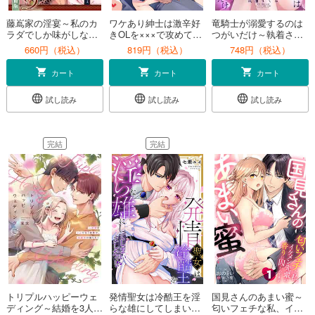
藤嶌家の淫宴～私のカ
ワケあり紳士は激辛好
竜騎士が溺愛するのは
ラダでしか味がしない
きOLを×××で攻めて、
つがいだけ～執着され
旦那様たちの恍惚絶頂
愛でてやまない【電子
た悪役令嬢は逃げられ
660円（税込）
819円（税込）
748円（税込）
マジ嬲り～【合冊版】
限定描き下ろしマンガ
ない～ 1
付】
カート
カート
カート
試し読み
試し読み
試し読み
完結
完結
トリプルハッピーウェ
発情聖女は冷酷王を淫
国見さんのあまい蜜～
ディング～結婚を3人で
らな雄にしてしまいま
匂いフェチな私、イケ