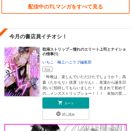
配信中のTLマンガをすべて見る
今月の書店員イチオシ！
耽溺ストリップ～憧れのエリート上司とナイショ
の情事(1)
/
いちこ
極上ハニラブ編集部
完結
「昨晩は、楽しんでいただけたでしょうか？」高
森（たかもり）佳凛（かりん）、友達から誕生日
祝いに招待してもらいました！ 生まれて初めて
の…メンズストリップショー！！！ 未知の世界
にどぎまぎしていると、目の前に現れたのは――
カート
同じ会社のエリート上司・天羽（あまは）部
長！？？ どうして憧れの彼が…と驚いていた
試し読み
ら、どんどんキョリが近付いて、深ーいキスの超
サービス対応…っ。大胆な踊りと艶やかな肉体
美、なまめかしくって神々しくて、もう頭から離