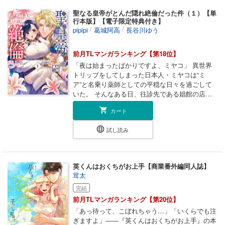
こか兄に似た安心感もあり、つい警戒心を緩めて
聖なる皇帝がとんだ隠れ絶倫だった件（１）【単
しまう。「甘すぎて心配だな」突然、無防備な紬
行本版】【電子限定特典付き】
の唇を奪う要。彼は、３秒前とは違う雄の顔をし
/
/
pipipi
葛城阿高
長谷川ゆう
ていた…。
前月TLマンガランキング【第18位】
「夜は始まったばかりですよ、ミヤコ」 異世界
トリップをしてしまった日本人・ミヤコは“ミ
ア”と名乗り薬師としての平穏な日々を過ごして
いた。 そんなある日、往診先である娼館の店先
で土下座をする大男が――。 「先っちょだけで
カート
いいんです!!」 どうやら、“絶倫”すぎるがゆえに
出禁寸前のよう。 異世界の瘴気のせいで厄介な
試し読み
体質を抱え悩んでいたミヤコは、荒ぶる欲を抑え
るため、彼に同衾を求める。 そんな時、皇城に
呼ばれたミアは謁見室で見慣れた人物を発見して
しまい――。 欲望を抑えきれない聖女と一途に
英くんはおくちがお上手【商業番外編同人誌】
求愛してくる絶倫皇帝の純愛だけどえちえちな、
茸太
異世界ラブコメディ！ ■収録内容 ・「聖なる皇
完結
帝がとんだ隠れ絶倫だった件」【第１話】～【第
４話】 ・描き下ろし７P ・電子限定描き下ろし
前月TLマンガランキング【第20位】
１P ・あとがき
「あっ待って、こぼれちゃう…」「いくらでも注
ぎますよ」――『英くんはおくちがお上手』の本