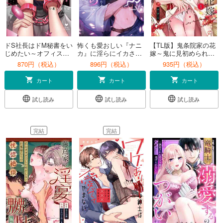
ドS社長はドM秘書をい
怖くも愛おしい『ナニ
【TL版】鬼条院家の花
じめたい～オフィスで
カ』に淫らにイカされ
嫁～鬼に見初められた
ぬれとろ玩具レビュー
る…。ホラーラブアン
没落令嬢～【単行本
870円（税込）
896円（税込）
935円（税込）
～ 1【電子限定漫画付
ソロジー
版】1【特典ペーパー付
き】
き】
カート
カート
カート
試し読み
試し読み
試し読み
完結
完結