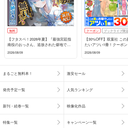
無料
クーポン
ブックライブ限
【フタスペ！2026年夏】『最強宮廷指
【30%OFF】双葉社 こ
南役のおっさん、追放された僻地で無
たいアツい1冊！クーポン
双する』新刊配信フェア
2026/08/09
2026/08/09
まるごと無料本！
激安セール
発売予定一覧
人気ランキング
新刊・続巻一覧
映像化作品
特集一覧
キャンペーン一覧