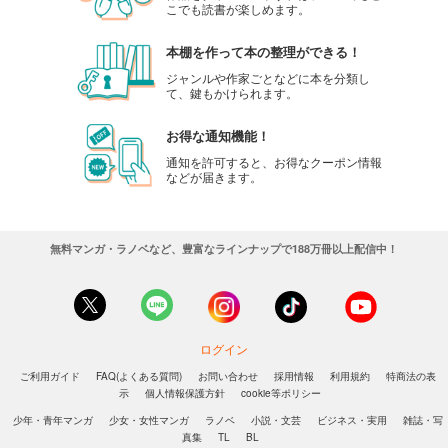
こでも読書が楽しめます。
本棚を作って本の整理ができる！
ジャンルや作家ごとなどに本を分類し
て、鍵もかけられます。
お得な通知機能！
通知を許可すると、お得なクーポン情報
などが届きます。
無料マンガ・ラノベなど、豊富なラインナップで188万冊以上配信中！
ログイン
ご利用ガイド
FAQ(よくある質問)
お問い合わせ
採用情報
利用規約
特商法の表
示
個人情報保護方針
cookie等ポリシー
少年・青年マンガ
少女・女性マンガ
ラノベ
小説・文芸
ビジネス・実用
雑誌・写
真集
TL
BL