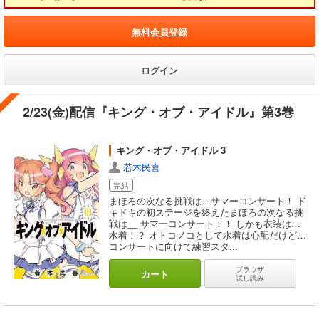
無料会員登録
ログイン
2/23(金)配信『キング・オブ・アイドル』第3巻
キング・オブ・アイドル 3
若木民喜
完結
まほろの次なる挑戦は…サマーコンサート！ ド
キドキの初ステージを終えたまほろの次なる挑
戦は__ サマーコンサート！！ しかも衣装は…
水着！？ オトコノコとして水着は心配だけど…
コンサートに向けて練習スタ...
ブラウザ
カート
試し読み