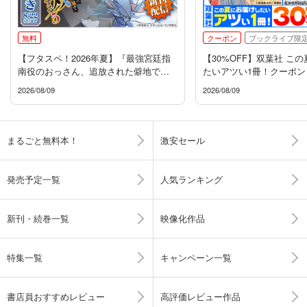
無料
クーポン
ブックライブ限
【フタスペ！2026年夏】『最強宮廷指
【30%OFF】双葉社 こ
南役のおっさん、追放された僻地で無
たいアツい1冊！クーポン
双する』新刊配信フェア
2026/08/09
2026/08/09
まるごと無料本！
激安セール
発売予定一覧
人気ランキング
新刊・続巻一覧
映像化作品
特集一覧
キャンペーン一覧
書店員おすすめレビュー
高評価レビュー作品