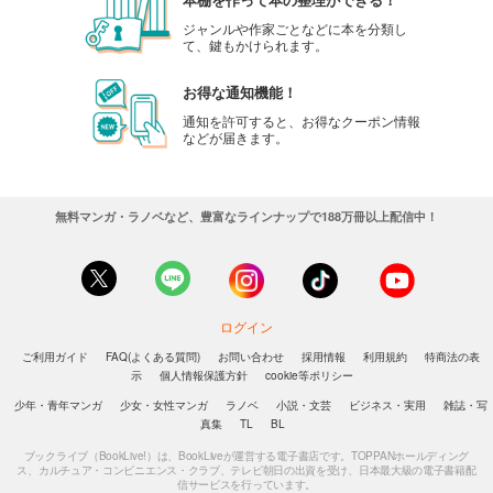
ジャンルや作家ごとなどに本を分類し
て、鍵もかけられます。
お得な通知機能！
通知を許可すると、お得なクーポン情報
などが届きます。
無料マンガ・ラノベなど、豊富なラインナップで188万冊以上配信中！
ログイン
ご利用ガイド
FAQ(よくある質問)
お問い合わせ
採用情報
利用規約
特商法の表
示
個人情報保護方針
cookie等ポリシー
少年・青年マンガ
少女・女性マンガ
ラノベ
小説・文芸
ビジネス・実用
雑誌・写
真集
TL
BL
ブックライブ（BookLive!）は、BookLiveが運営する電子書店です。TOPPANホールディング
ス、カルチュア・コンビニエンス・クラブ、テレビ朝日の出資を受け、日本最大級の電子書籍配
信サービスを行っています。