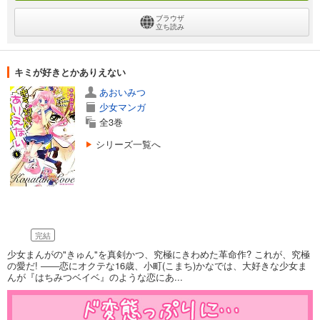
ブラウザ
立ち読み
キミが好きとかありえない
あおいみつ
少女マンガ
全3巻
シリーズ一覧へ
完結
少女まんがの"きゅん"を真剣かつ、究極にきわめた革命作? これが、究極
の愛だ! ――恋にオクテな16歳、小町(こまち)かなでは、大好きな少女ま
んが『はちみつベイベ』のような恋にあ...