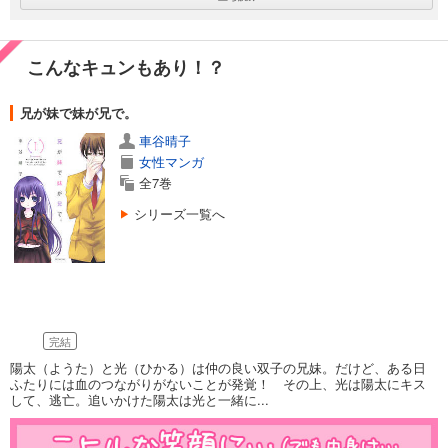
こんなキュンもあり！？
兄が妹で妹が兄で。
車谷晴子
女性マンガ
全7巻
シリーズ一覧へ
完結
陽太（ようた）と光（ひかる）は仲の良い双子の兄妹。だけど、ある日
ふたりには血のつながりがないことが発覚！ その上、光は陽太にキス
して、逃亡。追いかけた陽太は光と一緒に...