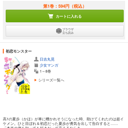
第1巻：594円
（税込）
カートに入れる
ブラウザ
立ち読み
初恋モンスター
日吉丸晃
少女マンガ
1～8巻
シリーズ一覧へ
高1の夏歩（かほ）が車に轢かれそうになった時、助けてくれたのは超イ
ケメン。ひと目ぼれ＆初恋だった夏歩が勇気を出して告白すると……
「本当の俺を知っても好きだって言えるならあ...