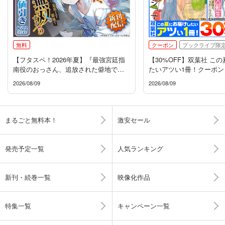
無料
クーポン
ブックライブ限
【フタスペ！2026年夏】『最強宮廷指
【30%OFF】双葉社 こ
南役のおっさん、追放された僻地で無
たいアツい1冊！クーポン
双する』新刊配信フェア
2026/08/09
2026/08/09
まるごと無料本！
激安セール
発売予定一覧
人気ランキング
新刊・続巻一覧
映像化作品
特集一覧
キャンペーン一覧