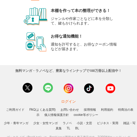
本棚を作って本の整理ができる！
ジャンルや作家ごとなどに本を分類し
て、鍵もかけられます。
お得な通知機能！
通知を許可すると、お得なクーポン情報
などが届きます。
無料マンガ・ラノベなど、豊富なラインナップで188万冊以上配信中！
ログイン
ご利用ガイド
FAQ(よくある質問)
お問い合わせ
採用情報
利用規約
特商法の表
示
個人情報保護方針
cookie等ポリシー
少年・青年マンガ
少女・女性マンガ
ラノベ
小説・文芸
ビジネス・実用
雑誌・写
真集
TL
BL