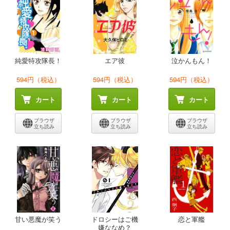
純愛特攻隊長！
エア彼
泣かんもん！
594円（税込）
594円（税込）
594円（税込）
カート
カート
カート
ブラウザ
ブラウザ
ブラウザ
立ち読み
立ち読み
立ち読み
甘い悪魔が笑う
ドロシーはご機
恋と軍艦
嫌ななめ？