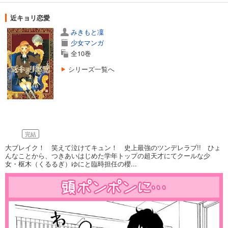
近キョリ恋愛
みきもと凜
少女マンガ
全10巻
シリーズ一覧へ
完結
大ブレイク！ 笑えて泣けてキュン！ 史上最強のツンデレラブ!! ひょ
んなことから、つきあいはじめた学年トップの超天才にてクールな少
女・枢木（くるるぎ）ゆにと臨時担任の櫻...