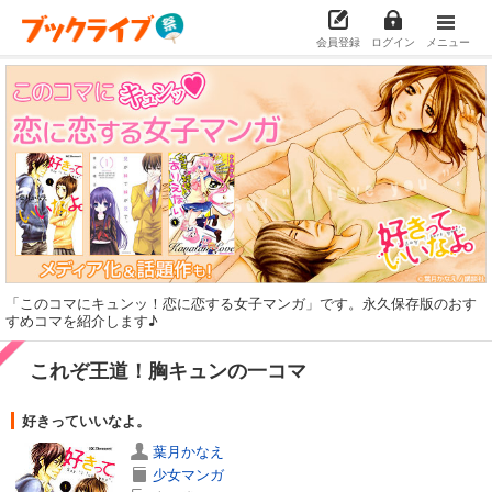
会員登録
ログイン
メニュー
「このコマにキュンッ！恋に恋する女子マンガ」です。永久保存版のおす
すめコマを紹介します♪
これぞ王道！胸キュンの一コマ
好きっていいなよ。
葉月かなえ
少女マンガ