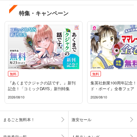
特集・キャンペーン
無料
無料
『あくまでクジャクの話です。』新刊
集英社創業100周年記念
記念！「コミックDAYS」新刊特集
ド・ボーイ』全巻フェア
2026/08/10
2026/08/10
まるごと無料本！
激安セール
発売予定一覧
人気ランキング