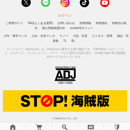
ログイン
ご利用ガイド
FAQ(よくある質問)
お問い合わせ
採用情報
利用規約
特商法の表
示
個人情報保護方針
cookie等ポリシー
少年・青年マンガ
少女・女性マンガ
ラノベ
小説・文芸
ビジネス・実用
雑誌・写
真集
TL
BL
ブックライブ（BookLive!）は、BookLiveが運営する電子書店です。TOPPANホールディング
ス、カルチュア・コンビニエンス・クラブ、テレビ朝日の出資を受け、日本最大級の電子書籍配
信サービスを行っています。
© BookLive Co., Ltd.