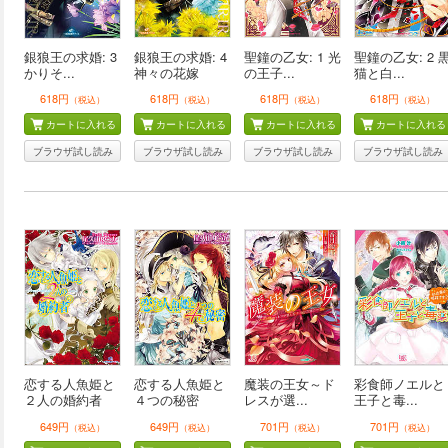
銀狼王の求婚: 3
銀狼王の求婚: 4
聖鐘の乙女: 1 光
聖鐘の乙女: 2 
かりそ...
神々の花嫁
の王子...
猫と白...
618円
618円
618円
618円
（税込）
（税込）
（税込）
（税込）
カートに入れる
カートに入れる
カートに入れる
カートに入れる
ブラウザ試し読み
ブラウザ試し読み
ブラウザ試し読み
ブラウザ試し読み
恋する人魚姫と
恋する人魚姫と
魔装の王女～ド
彩食師ノエルと
２人の婚約者
４つの秘密
レスが選...
王子と毒...
649円
649円
701円
701円
（税込）
（税込）
（税込）
（税込）