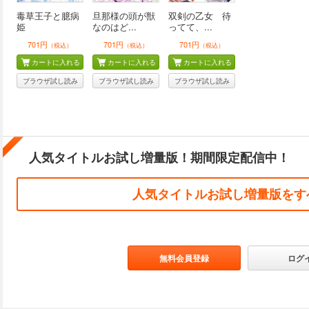
毒草王子と臆病
旦那様の頭が獣
双剣の乙女 待
姫
なのはど...
ってて、...
701円
701円
701円
（税込）
（税込）
（税込）
カートに入れる
カートに入れる
カートに入れる
ブラウザ試し読み
ブラウザ試し読み
ブラウザ試し読み
人気タイトルお試し増量版！期間限定配信中！
人気タイトルお試し増量版をす
無料会員登録
ログ