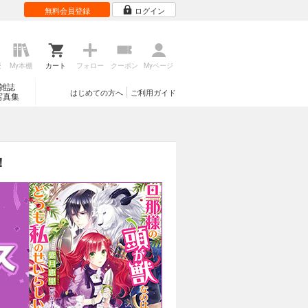
無料会員登録
ログイン
歴
My本棚
カート
フォロー
クーポン
Myページ
雑誌
はじめての方へ
ご利用ガイド
写真集
！