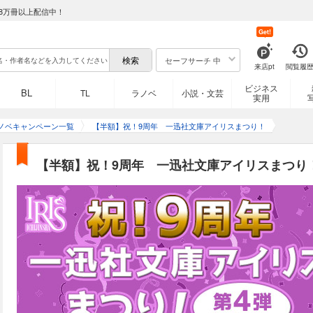
8万冊以上配信中！
Get!
セーフサーチ 中
来店pt
閲覧履
ビジネス
BL
TL
ラノベ
小説・文芸
実用
ノベキャンペーン一覧
【半額】祝！9周年 一迅社文庫アイリスまつり！
【半額】祝！9周年 一迅社文庫アイリスまつり