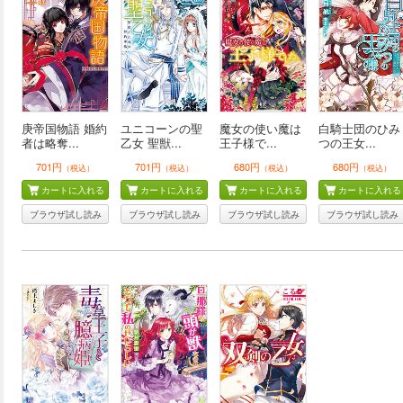
庚帝国物語 婚約
ユニコーンの聖
魔女の使い魔は
白騎士団のひみ
者は略奪...
乙女 聖獣...
王子様で...
つの王女...
701円
701円
680円
680円
（税込）
（税込）
（税込）
（税込）
カートに入れる
カートに入れる
カートに入れる
カートに入れる
ブラウザ試し読み
ブラウザ試し読み
ブラウザ試し読み
ブラウザ試し読み