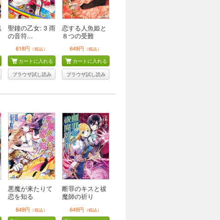
黒
聖鐘の乙女: 3 雨
恋する人魚姫と
の音符...
８つの受難
618円
649円
（税込）
（税込）
カートに入れる
カートに入れる
ブラウザ試し読み
ブラウザ試し読み
悪魔が来たりて
断罪のキスと祓
恋を知る
魔師の祈り
649円
649円
（税込）
（税込）