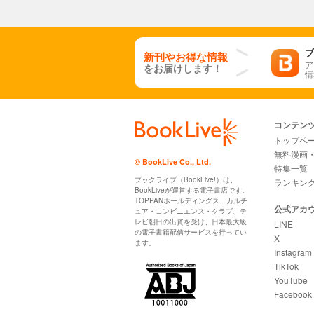
ブ
新刊やお得な情報
ア
をお届けします！
情
コンテン
トップペ
無料漫画
© BookLive Co., Ltd.
特集一覧
ブックライブ（BookLive!）は、
ランキン
BookLiveが運営する電子書店です。
TOPPANホールディングス、カルチ
公式アカ
ュア・コンビニエンス・クラブ、テ
レビ朝日の出資を受け、日本最大級
LINE
の電子書籍配信サービスを行ってい
X
ます。
Instagram
TikTok
YouTube
Facebook