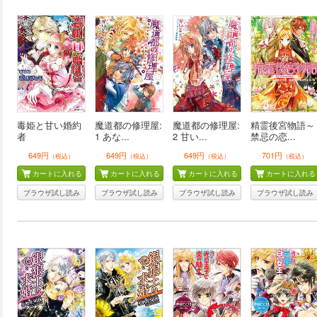
毒姫と甘い婚約
魔道都の修理屋:
魔道都の修理屋:
精霊後宮物語～
者
1 あな...
2 甘い...
禁忌の恋...
649円
649円
649円
701円
（税込）
（税込）
（税込）
（税込）
カートに入れる
カートに入れる
カートに入れる
カートに入れる
ブラウザ試し読み
ブラウザ試し読み
ブラウザ試し読み
ブラウザ試し読み