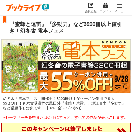
会員登録
ログイン
メニュー
『蜜蜂と遠雷』『多動力』など3200冊以上値引
き！幻冬舎 電本フェス
幻冬舎「電本フェス」開催中！3200冊以上がクーポン併用で最大
55％OFF！直木賞受賞作の恩田陸『蜜蜂と遠雷』、堀江貴文『多動力』
など話題作も対象です！【9/15(金)～9/28(木)】
※セーフサーチを中またはOFFにすると、すべての作品が表示されます。