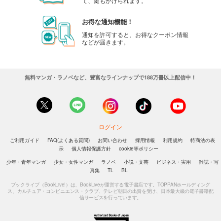
て、鍵もかけられます。
お得な通知機能！
通知を許可すると、お得なクーポン情報
などが届きます。
無料マンガ・ラノベなど、豊富なラインナップで188万冊以上配信中！
ログイン
ご利用ガイド
FAQ(よくある質問)
お問い合わせ
採用情報
利用規約
特商法の表
示
個人情報保護方針
cookie等ポリシー
少年・青年マンガ
少女・女性マンガ
ラノベ
小説・文芸
ビジネス・実用
雑誌・写
真集
TL
BL
ブックライブ（BookLive!）は、BookLiveが運営する電子書店です。TOPPANホールディング
ス、カルチュア・コンビニエンス・クラブ、テレビ朝日の出資を受け、日本最大級の電子書籍配
信サービスを行っています。