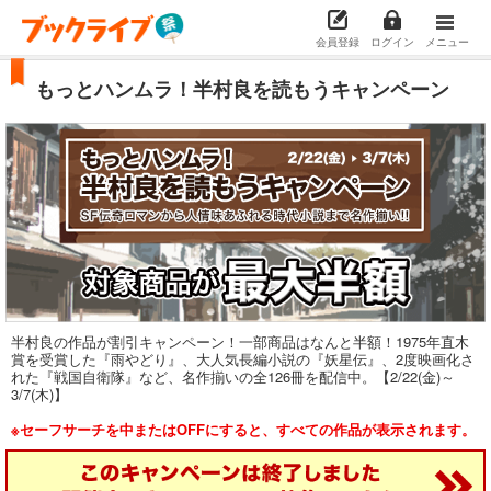
会員登録
ログイン
メニュー
もっとハンムラ！半村良を読もうキャンペーン
半村良の作品が割引キャンペーン！一部商品はなんと半額！1975年直木
賞を受賞した『雨やどり』、大人気長編小説の『妖星伝』、2度映画化さ
れた『戦国自衛隊』など、名作揃いの全126冊を配信中。【2/22(金)～
3/7(木)】
※セーフサーチを中またはOFFにすると、すべての作品が表示されます。