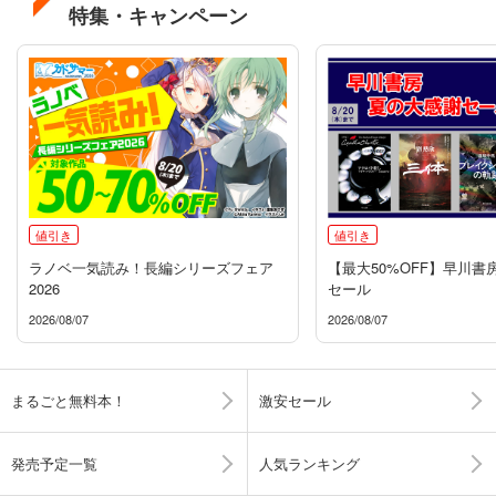
特集・キャンペーン
値引き
値引き
ラノベ一気読み！長編シリーズフェア
【最大50%OFF】早川書
2026
セール
2026/08/07
2026/08/07
まるごと無料本！
激安セール
発売予定一覧
人気ランキング