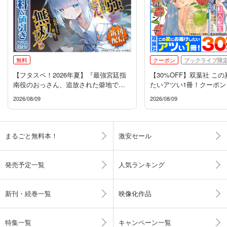
無料
クーポン
ブックライブ限
【フタスペ！2026年夏】『最強宮廷指
【30%OFF】双葉社 こ
南役のおっさん、追放された僻地で無
たいアツい1冊！クーポン
双する』新刊配信フェア
2026/08/09
2026/08/09
まるごと無料本！
激安セール
発売予定一覧
人気ランキング
新刊・続巻一覧
映像化作品
特集一覧
キャンペーン一覧