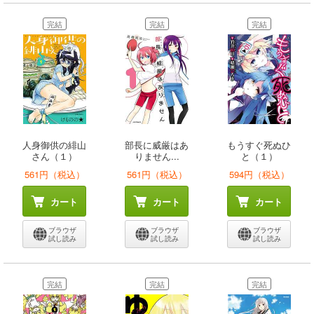
完結
完結
完結
人身御供の緋山
部長に威厳はあ
もうすぐ死ぬひ
さん（１）
りません...
と（１）
561円（税込）
561円（税込）
594円（税込）
カート
カート
カート
ブラウザ
ブラウザ
ブラウザ
試し読み
試し読み
試し読み
完結
完結
完結