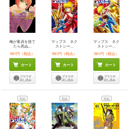
俺が童貞を捨て
マップス ネク
マップス ネク
たら死ぬ...
ストシー...
ストシー...
561円（税込）
561円（税込）
561円（税込）
カート
カート
カート
ブラウザ
ブラウザ
ブラウザ
試し読み
試し読み
試し読み
完結
完結
完結