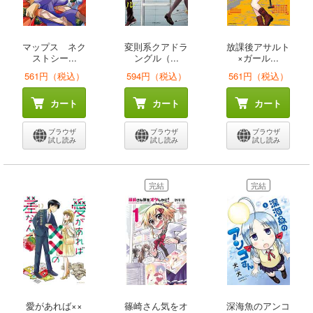
マップス ネク
変則系クアドラ
放課後アサルト
ストシー...
ングル（...
×ガール...
561円（税込）
594円（税込）
561円（税込）
カート
カート
カート
ブラウザ
ブラウザ
ブラウザ
試し読み
試し読み
試し読み
完結
完結
愛があれば××
篠崎さん気をオ
深海魚のアンコ