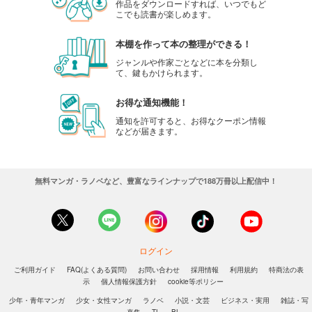
作品をダウンロードすれば、いつでもど
こでも読書が楽しめます。
本棚を作って本の整理ができる！
ジャンルや作家ごとなどに本を分類し
て、鍵もかけられます。
お得な通知機能！
通知を許可すると、お得なクーポン情報
などが届きます。
無料マンガ・ラノベなど、豊富なラインナップで188万冊以上配信中！
ログイン
ご利用ガイド
FAQ(よくある質問)
お問い合わせ
採用情報
利用規約
特商法の表
示
個人情報保護方針
cookie等ポリシー
少年・青年マンガ
少女・女性マンガ
ラノベ
小説・文芸
ビジネス・実用
雑誌・写