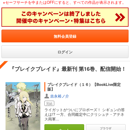
※セーフサーチを中またはOFFにすると、すべての作品が表示されます。
無料会員登録
ログイン
『ブレイクブレイド』最新刊 第16巻、配信開始！
ブレイクブレイド（１６）【BookLive限定
版】
吉永裕ノ介
完結
ライガットがついにプロポーズ！ シギュンの答
えは!? 一方、合同鑑定中にクリシュナ・アテネ
ス両軍...
ブラウザ