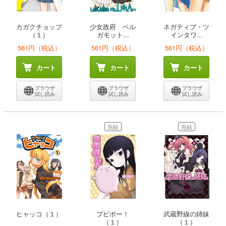
カガクチョップ
少女政府 ベル
ネガティブ・ツ
（１）
ガモット...
インタワ...
561円（税込）
561円（税込）
561円（税込）
カート
カート
カート
ブラウザ
ブラウザ
ブラウザ
試し読み
試し読み
試し読み
完結
完結
ヒャッコ（１）
プピポー！
武蔵野線の姉妹
（１）
（１）