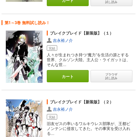
カート
試し読み
第1～3巻 無料試し読み！
ブレイクブレイド【新装版】（１）
吉永裕ノ介
完結
人々が生まれつき持つ“魔力”を生活の源とする
世界、クルゾン大陸。主人公・ライガットは、
そんな世...
ブラウザ
カート
試し読み
ブレイクブレイド【新装版】（２）
吉永裕ノ介
完結
旧友ゼスの率いるワルキウレス部隊が、王都ビ
ノンテンに侵攻してきた。その事実を受け入れ
る...