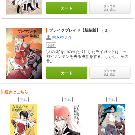
ブラウザ
カート
試し読み
ブレイクブレイド【新装版】（３）
吉永裕ノ介
完結
“人の死”を目の当たりにしたライガットは、王
都ビノンテンを去る決意をする。しかし、その
背...
ブラウザ
カート
試し読み
続きはこちら
完結
完結
完結