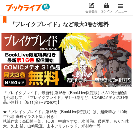
会員登録
ログイン
メニュー
『ブレイクブレイド』など最大3巻が無料
『ブレイクブレイド』最新刊 第16巻（BookLive限定版）の8/12(土)配信
を記念して、『ブレイクブレイド』第1～3巻など、COMICメテオの31作
品が無料！【8/11(金)～8/24(木)】
★『ブレイクブレイド』第16巻（BookLive限定版）は、超豪華な「10周
年記念 寄稿イラスト集」付き!!
執筆作家：高田慎一郎、TOBI、中嶋ちずな、氷川 翔、藤原里、もりた毬
太、矢上 裕、山崎毅宜、山本アリフレッド、米村孝一郎