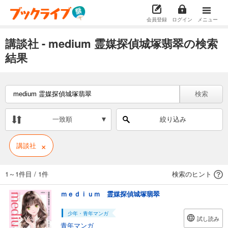
会員登録
ログイン
メニュー
講談社 - medium 霊媒探偵城塚翡翠の検索
結果
検索
一致順
絞り込み
×
講談社
1～1件目
/
1件
検索のヒント
ｍｅｄｉｕｍ 霊媒探偵城塚翡翠
少年・青年マンガ
試し読み
青年マンガ