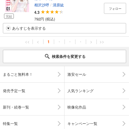
相沢沙呼
/
清原紘
フォロー
4.3
完結
792円 (税込)
あらすじを表示する
<<
<
1
・
・
・
>
>>
検索条件を変更する
まるごと無料本！
激安セール
発売予定一覧
人気ランキング
新刊・続巻一覧
映像化作品
特集一覧
キャンペーン一覧