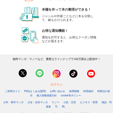
本棚を作って本の整理ができる！
ジャンルや作家ごとなどに本を分類し
て、鍵もかけられます。
お得な通知機能！
通知を許可すると、お得なクーポン情報
などが届きます。
無料マンガ・ラノベなど、豊富なラインナップで188万冊以上配信中！
ログイン
ご利用ガイド
FAQ(よくある質問)
お問い合わせ
採用情報
利用規約
特商法の表
示
個人情報保護方針
cookie等ポリシー
少年・青年マンガ
少女・女性マンガ
ラノベ
小説・文芸
ビジネス・実用
雑誌・写
真集
TL
BL