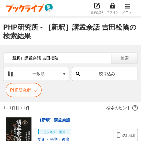
会員登録
ログイン
メニュー
PHP研究所 - ［新釈］講孟余話 吉田松陰の
検索結果
検索
一致順
絞り込み
×
PHP研究所
1～1件目
/
1件
検索のヒント
［新釈］講孟余話
ビジネス・実用
試し読み
学術・語学
/
教育