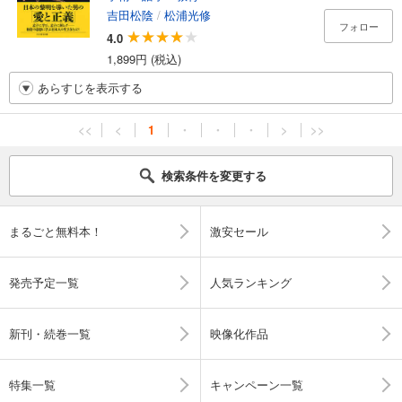
吉田松陰
/
松浦光修
フォロー
4.0
1,899円 (税込)
あらすじを表示する
<<
<
1
・
・
・
>
>>
検索条件を変更する
まるごと無料本！
激安セール
発売予定一覧
人気ランキング
新刊・続巻一覧
映像化作品
特集一覧
キャンペーン一覧