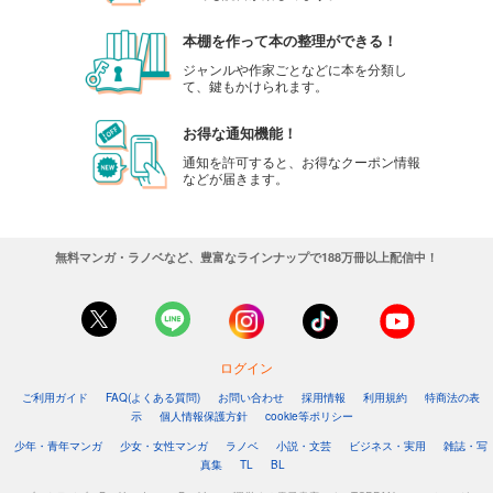
本棚を作って本の整理ができる！
ジャンルや作家ごとなどに本を分類し
て、鍵もかけられます。
お得な通知機能！
通知を許可すると、お得なクーポン情報
などが届きます。
無料マンガ・ラノベなど、豊富なラインナップで188万冊以上配信中！
ログイン
ご利用ガイド
FAQ(よくある質問)
お問い合わせ
採用情報
利用規約
特商法の表
示
個人情報保護方針
cookie等ポリシー
少年・青年マンガ
少女・女性マンガ
ラノベ
小説・文芸
ビジネス・実用
雑誌・写
真集
TL
BL