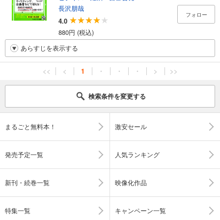
長沢朋哉
フォロー
4.0
880円 (税込)
あらすじを表示する
<<
<
1
・
・
・
>
>>
検索条件を変更する
まるごと無料本！
激安セール
発売予定一覧
人気ランキング
新刊・続巻一覧
映像化作品
特集一覧
キャンペーン一覧