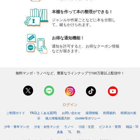
本棚を作って本の整理ができる！
ジャンルや作家ごとなどに本を分類し
て、鍵もかけられます。
お得な通知機能！
通知を許可すると、お得なクーポン情報
などが届きます。
無料マンガ・ラノベなど、豊富なラインナップで188万冊以上配信中！
ログイン
ご利用ガイド
FAQ(よくある質問)
お問い合わせ
採用情報
利用規約
特商法の表
示
個人情報保護方針
cookie等ポリシー
少年・青年マンガ
少女・女性マンガ
ラノベ
小説・文芸
ビジネス・実用
雑誌・写
真集
TL
BL