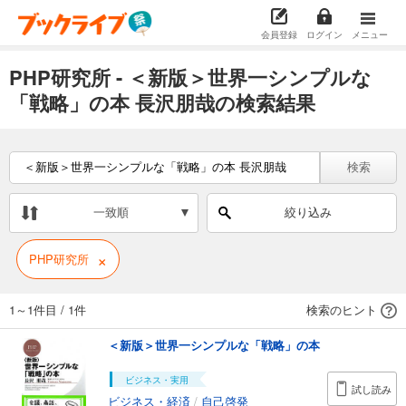
会員登録
ログイン
メニュー
PHP研究所 - ＜新版＞世界一シンプルな
「戦略」の本 長沢朋哉の検索結果
検索
一致順
絞り込み
×
PHP研究所
1～1件目
/
1件
検索のヒント
＜新版＞世界一シンプルな「戦略」の本
ビジネス・実用
試し読み
ビジネス・経済
/
自己啓発