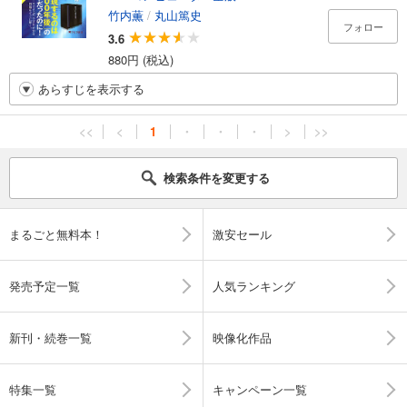
竹内薫
/
丸山篤史
フォロー
3.6
880円 (税込)
あらすじを表示する
<<
<
1
・
・
・
>
>>
検索条件を変更する
まるごと無料本！
激安セール
発売予定一覧
人気ランキング
新刊・続巻一覧
映像化作品
特集一覧
キャンペーン一覧