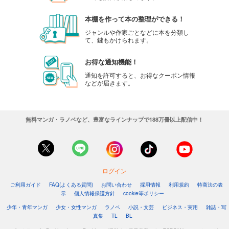
本棚を作って本の整理ができる！
ジャンルや作家ごとなどに本を分類し
て、鍵もかけられます。
お得な通知機能！
通知を許可すると、お得なクーポン情報
などが届きます。
無料マンガ・ラノベなど、豊富なラインナップで188万冊以上配信中！
ログイン
ご利用ガイド
FAQ(よくある質問)
お問い合わせ
採用情報
利用規約
特商法の表
示
個人情報保護方針
cookie等ポリシー
少年・青年マンガ
少女・女性マンガ
ラノベ
小説・文芸
ビジネス・実用
雑誌・写
真集
TL
BL