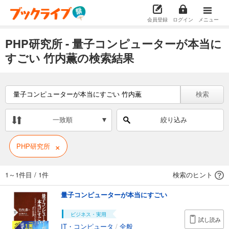
会員登録
ログイン
メニュー
PHP研究所 - 量子コンピューターが本当に
すごい 竹内薫の検索結果
検索
一致順
絞り込み
×
PHP研究所
1～1件目
/
1件
検索のヒント
量子コンピューターが本当にすごい
ビジネス・実用
試し読み
IT・コンピュータ
/
全般