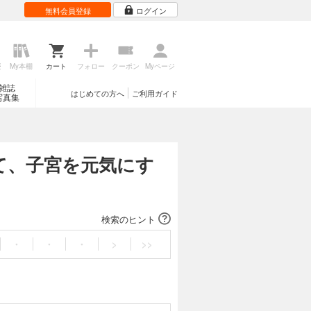
無料会員登録
ログイン
歴
My本棚
カート
フォロー
クーポン
Myページ
雑誌
はじめての方へ
ご利用ガイド
写真集
って、子宮を元気にす
検索のヒント
・
・
・
>
>>