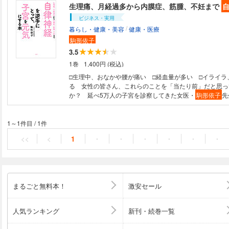
生理痛、月経過多から内膜症、筋腫、不妊まで
自
ビジネス・実用
/
暮らし・健康・美容
健康・医療
駒形依子
3.5
1巻
1,400円 (税込)
□生理中、おなかや腰が痛い □経血量が多い □イライラ
る 女性の皆さん、これらのことを「当たり前」だと思っ
か？ 延べ5万人の子宮を診察してきた女医・
駒形依子
先
妊娠・出産に向けて体を整えていきたいと考えている女性
いることがあります。それは、「生理痛がなくて、PMS
るほどひどくなくて、経血の量が正常範囲内の状態になっ
1～1件目
/
1件
スタートラインに立てる」ということです。生理痛、月経
<<
<
1
・
・
・
・
・
・
症、筋腫、不妊まで、どうすれば改善することができるの
好きすぎる産婦人科医」
駒形依子
先生が立ち上がれない
えるなかで、自分自身が向き合い、見直すなかで見つけた
法を全て公開します。自分でできる体質改善メソッドで自
とって、子宮のポテンシャルを高めましょう。今の積み重
まるごと無料本！
激安セール
をつくっていくのです。私たちには、自然治癒力という素
わっています。その力を使わないなんて、とてももったい
ぜひ、今日から、生きる基礎を立て直し、自律神経を逆手
人気ランキング
新刊・続巻一覧
なかに眠っている自然治癒力をどんどん引き出していきま