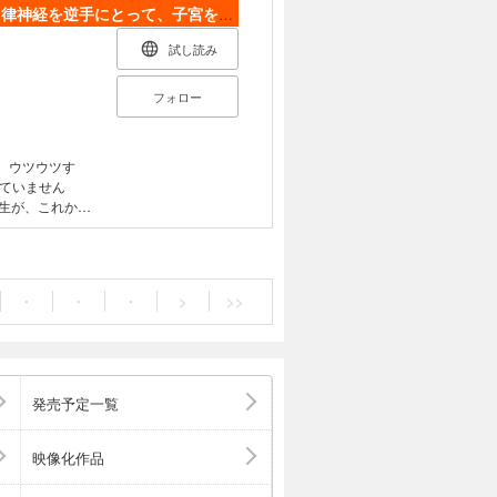
律神経を逆手にとって、子宮を元気にする本
試し読み
フォロー
、ウツウツす
ていません
生が、これから
にいつもいって
も生活に支障が出
て初めて妊活の
過多から内膜
・
・
・
>
>>
か。「子宮が大
ほどの不調をかか
セルフケアの方
律神経を逆手に
ねが未来の自分
発売予定一覧
晴らしい力が備
ないことです。
にとり、自分の
映像化作品
しょう。