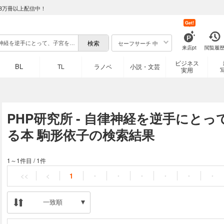
8万冊以上配信中！
Get!
セーフサーチ 中
来店pt
閲覧履
ビジネス
BL
TL
ラノベ
小説・文芸
実用
PHP研究所 - 自律神経を逆手にと
る本 駒形依子の検索結果
1～1件目
/
1件
<<
<
1
・
・
・
・
・
・
一致順