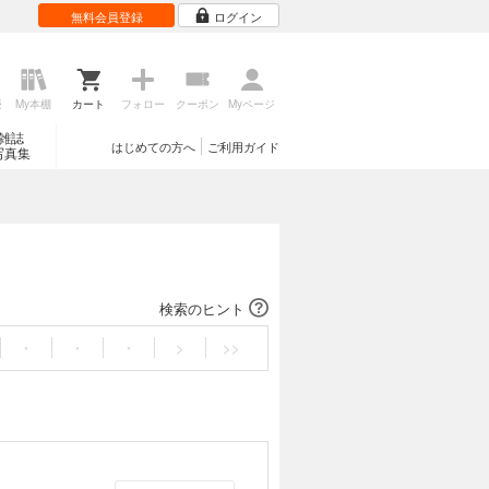
無料会員登録
ログイン
歴
My本棚
カート
フォロー
クーポン
Myページ
雑誌
はじめての方へ
ご利用ガイド
写真集
検索のヒント
・
・
・
>
>>