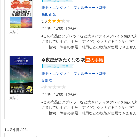
ビジネス・実用
/
雑学・エンタメ
サブカルチャー・雑学
森田正光
3.3
全1巻
1,760円 (税込)
完結
※この商品はタブレットなど大きいディスプレイを備えた
に適しています。また、文字だけを拡大することや、文字
ト、検索、辞書の参照、引用などの機能が使用できません。 “スコール
じつは……雨ではなく、強風のこと！ 思わずへぇーとう
な｢空｣ や ｢雲｣ ｢天気｣ にまつわる雑学を美しい写真と共
今夜星がみたくなる 夜
空の手帳
の季語や俳句も掲載し、歳時記としても楽しめます。
ビジネス・実用
/
雑学・エンタメ
サブカルチャー・雑学
渡部潤一
-
全1巻
1,760円 (税込)
完結
※この商品はタブレットなど大きいディスプレイを備えた
に適しています。また、文字だけを拡大することや、文字
ト、検索、辞書の参照、引用などの機能が使用できません。 星はなぜ
ている？ 流れ星の正体は？ 天の川ってそもそも何？
て異なる？ …知っているようで知らない、星や星座、月、惑星などにまつ
わる、 気になる話がたっぷり詰まった、「夜空」が誰で
1～2件目
/
2件
冊。 ビニールカバー付き＆スマホサイズの判型で持ち運