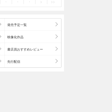
・
・
・
>
>>
っと今夜、星が見
ます。 ★１等星
 ★季節ごとの主
まつわる話や呼び
発売予定一覧
まつわる家紋や国
付き＆ハンディサ
しいデザインでプ
映像化作品
書店員おすすめレビュー
先行配信