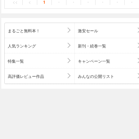
<<
<
1
・
・
・
・
・
・
ステキな写真とサクサク読めるわかりやすい解説で、 き
たくなる！ 「星空浴」がしたくなる！ ＜この本の魅力のポイント＞ ★
幻想的で美しすぎる星景写真が多数。眺めるだけで癒され
とは？１光年とは？今さら聞けない基本もしっかり解説。
な星座をたっぷり紹介。神話や見つけ方も収録。 ★月に
まるごと無料本！
激安セール
名、太陽系の惑星たちもわかりやすく説明。 ★星や月に
旗、変わった天体など豆知識も充実。 ★ビニールカバー
イズで持ち運びしやすい！ ★心くすぐる上品＆かわいら
人気ランキング
新刊・続巻一覧
レゼントにもぴったり。
特集一覧
キャンペーン一覧
高評価レビュー作品
みんなの公開リスト