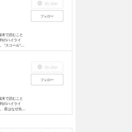
試し読み
フォロー
端末で読むこと
列のハイライ
”は
なってしまう身近
に紹介。 四季折々
試し読み
フォロー
端末で読むこと
列のハイライ
光っ
 星の色はどうし
も楽しくなる一
びにも便利です。