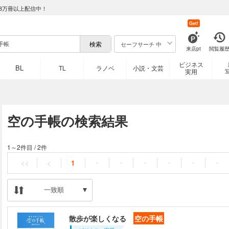
8万冊以上配信中！
Get!
セーフサーチ 中
来店pt
閲覧履
ビジネス
BL
TL
ラノベ
小説・文芸
実用
空の手帳の検索結果
1～2件目
/
2件
<<
<
1
・
・
・
・
・
・
一致順
散歩が楽しくなる
空の手帳