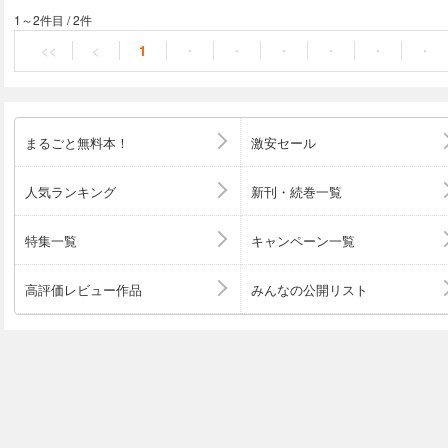
『あなたがしてくれなくも』のハルノ晴最新作！ 離婚宣
やり直しストーリー！！
1～2件目
/
2件
<<
<
1
・
・
・
・
・
・
まるごと無料本！
激安セール
人気ランキング
新刊・続巻一覧
特集一覧
キャンペーン一覧
高評価レビュー作品
みんなの公開リスト