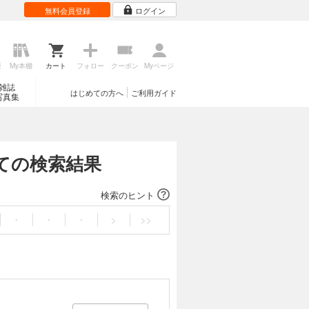
無料会員登録
ログイン
歴
My本棚
カート
フォロー
クーポン
Myページ
雑誌
はじめての方へ
ご利用ガイド
写真集
んての検索結果
検索のヒント
・
・
・
>
>>