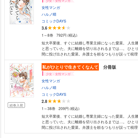
少女・女性マンガ
女性マンガ
ハルノ晴
コミックDAYS
3.6
1～8巻
792円 (税込)
短大卒業後、すぐに結婚し専業主婦になった愛菜。 人生
と思っていた、夫に離婚を切り出されるまでは…。 ひと
間に投げ出された愛菜。弁護士を頼るつもりが誤って税理
い…？ 愛菜は自分の愛を、そして人生を取り戻すこと
『あなたがしてくれなくも』のハルノ晴最新作！ 離婚宣
私がひとりで生きてくなんて
分冊版
やり直しストーリー！！
少女・女性マンガ
女性マンガ
ハルノ晴
コミックDAYS
2.8
続巻入荷
1～38巻
209円 (税込)
短大卒業後、すぐに結婚し専業主婦になった愛菜。 人生
と思っていた、夫に離婚を切り出されるまでは…。 ひと
間に投げ出された愛菜。弁護士を頼るつもりが誤って税理
い…？ 愛菜は自分の愛を、そして人生を取り戻すこと