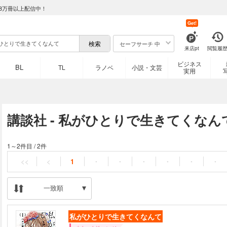
8万冊以上配信中！
Get!
セーフサーチ 中
来店pt
閲覧履
ビジネス
BL
TL
ラノベ
小説・文芸
実用
講談社 - 私がひとりで生きてくな
1～2件目
/
2件
<<
<
1
・
・
・
・
・
・
一致順
私がひとりで生きてくなんて