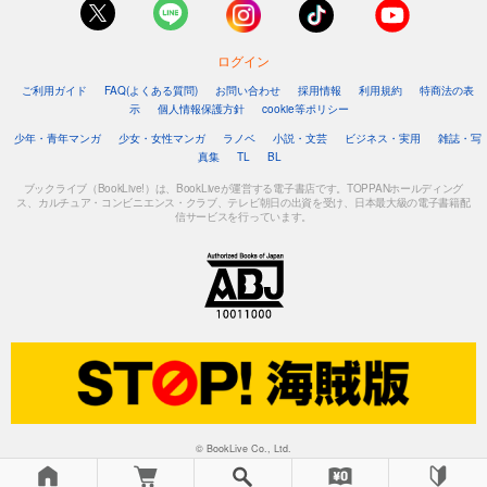
ログイン
ご利用ガイド
FAQ(よくある質問)
お問い合わせ
採用情報
利用規約
特商法の表
示
個人情報保護方針
cookie等ポリシー
少年・青年マンガ
少女・女性マンガ
ラノベ
小説・文芸
ビジネス・実用
雑誌・写
真集
TL
BL
ブックライブ（BookLive!）は、BookLiveが運営する電子書店です。TOPPANホールディング
ス、カルチュア・コンビニエンス・クラブ、テレビ朝日の出資を受け、日本最大級の電子書籍配
信サービスを行っています。
© BookLive Co., Ltd.