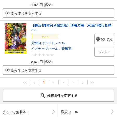
4,809円 (税込)
あらすじを表示する
【舞台1脚本付き限定版】淡海乃海 水面が揺れる時
～...
ラノベ
試し読み
男性向けライトノベル
イスラーフィール
/
碧風羽
フォロー
-
2,679円 (税込)
あらすじを表示する
<<
<
1
・
・
・
>
>>
検索条件を変更する
まるごと無料本！
激安セール