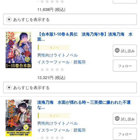
-
11,638円 (税込)
あらすじを表示する
【合本版1-10巻＆異伝 淡海乃海1巻】淡海乃海 水
面...
ラノベ
試し読み
男性向けライトノベル
イスラーフィール
/
碧風羽
フォロー
-
13,321円 (税込)
あらすじを表示する
淡海乃海 水面が揺れる時～三英傑に嫌われた不運
な...
ラノベ
試し読み
男性向けライトノベル
イスラーフィール
/
碧風羽
フォロー
-