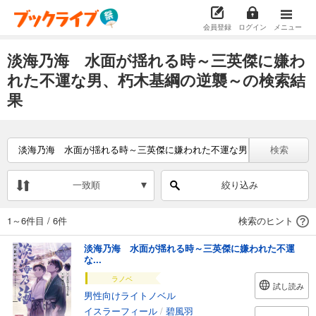
会員登録
ログイン
メニュー
淡海乃海 水面が揺れる時～三英傑に嫌わ
れた不運な男、朽木基綱の逆襲～の検索結
果
検索
一致順
絞り込み
1～6件目
/
6件
検索のヒント
淡海乃海 水面が揺れる時～三英傑に嫌われた不運
な...
ラノベ
試し読み
男性向けライトノベル
イスラーフィール
/
碧風羽