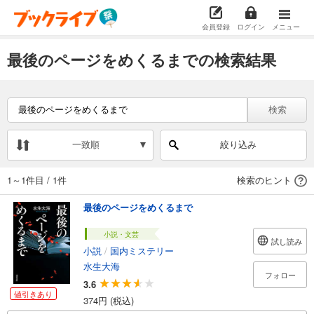
会員登録
ログイン
メニュー
最後のページをめくるまでの検索結果
検索
一致順
絞り込み
1～1件目
/
1件
検索のヒント
最後のページをめくるまで
小説・文芸
試し読み
小説
/
国内ミステリー
水生大海
フォロー
3.6
値引きあり
374円 (税込)