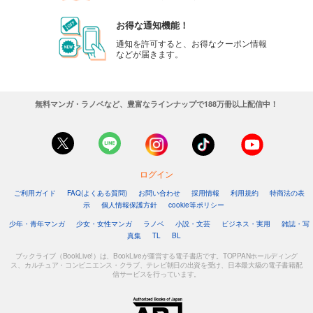
お得な通知機能！
通知を許可すると、お得なクーポン情報
などが届きます。
無料マンガ・ラノベなど、豊富なラインナップで188万冊以上配信中！
ログイン
ご利用ガイド
FAQ(よくある質問)
お問い合わせ
採用情報
利用規約
特商法の表
示
個人情報保護方針
cookie等ポリシー
少年・青年マンガ
少女・女性マンガ
ラノベ
小説・文芸
ビジネス・実用
雑誌・写
真集
TL
BL
ブックライブ（BookLive!）は、BookLiveが運営する電子書店です。TOPPANホールディング
ス、カルチュア・コンビニエンス・クラブ、テレビ朝日の出資を受け、日本最大級の電子書籍配
信サービスを行っています。