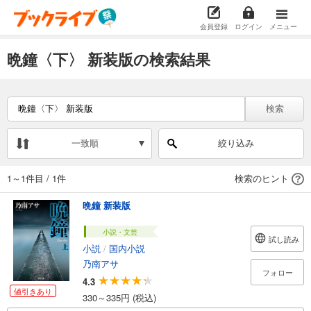
会員登録
ログイン
メニュー
晩鐘〈下〉 新装版の検索結果
検索
一致順
絞り込み
1～1件目
/
1件
検索のヒント
晩鐘 新装版
小説・文芸
試し読み
小説
/
国内小説
乃南アサ
フォロー
4.3
値引きあり
330～335円 (税込)