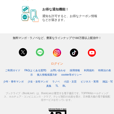
お得な通知機能！
通知を許可すると、お得なクーポン情報
などが届きます。
無料マンガ・ラノベなど、豊富なラインナップで188万冊以上配信中！
ログイン
ご利用ガイド
FAQ(よくある質問)
お問い合わせ
採用情報
利用規約
特商法の表
示
個人情報保護方針
cookie等ポリシー
少年・青年マンガ
少女・女性マンガ
ラノベ
小説・文芸
ビジネス・実用
雑誌・写
真集
TL
BL
ブックライブ（BookLive!）は、BookLiveが運営する電子書店です。TOPPANホールディング
ス、カルチュア・コンビニエンス・クラブ、テレビ朝日の出資を受け、日本最大級の電子書籍配
信サービスを行っています。