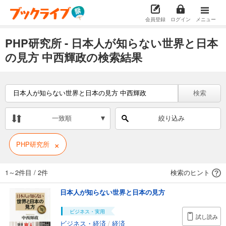
会員登録
ログイン
メニュー
PHP研究所 - 日本人が知らない世界と日本
の見方 中西輝政の検索結果
検索
一致順
絞り込み
×
PHP研究所
1～2件目
/
2件
検索のヒント
日本人が知らない世界と日本の見方
ビジネス・実用
試し読み
ビジネス・経済
/
経済