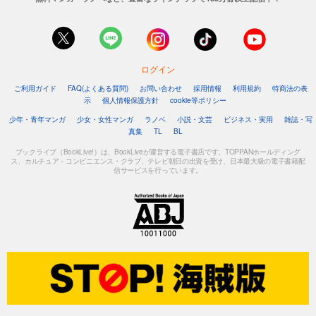
ログイン
ご利用ガイド
FAQ(よくある質問)
お問い合わせ
採用情報
利用規約
特商法の表
示
個人情報保護方針
cookie等ポリシー
少年・青年マンガ
少女・女性マンガ
ラノベ
小説・文芸
ビジネス・実用
雑誌・写
真集
TL
BL
ブックライブ（BookLive!）は、BookLiveが運営する電子書店です。TOPPANホールディング
ス、カルチュア・コンビニエンス・クラブ、テレビ朝日の出資を受け、日本最大級の電子書籍配
信サービスを行っています。