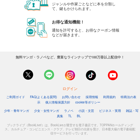
ジャンルや作家ごとなどに本を分類し
て、鍵もかけられます。
お得な通知機能！
通知を許可すると、お得なクーポン情報
などが届きます。
無料マンガ・ラノベなど、豊富なラインナップで188万冊以上配信中！
ログイン
ご利用ガイド
FAQ(よくある質問)
お問い合わせ
採用情報
利用規約
特商法の表
示
個人情報保護方針
cookie等ポリシー
少年・青年マンガ
少女・女性マンガ
ラノベ
小説・文芸
ビジネス・実用
雑誌・写
真集
TL
BL
ブックライブ（BookLive!）は、BookLiveが運営する電子書店です。TOPPANホールディング
ス、カルチュア・コンビニエンス・クラブ、テレビ朝日の出資を受け、日本最大級の電子書籍配
信サービスを行っています。