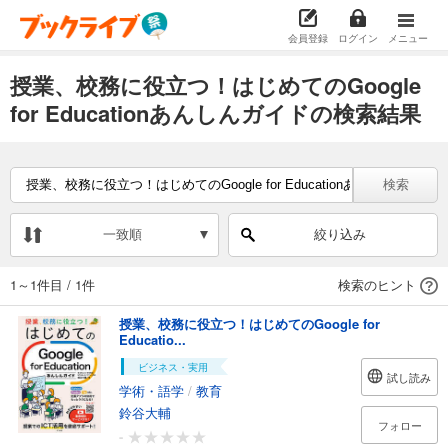
会員登録
ログイン
メニュー
授業、校務に役立つ！はじめてのGoogle
for Educationあんしんガイドの検索結果
検索
一致順
絞り込み
1～1件目
/
1件
検索のヒント
授業、校務に役立つ！はじめてのGoogle for
Educatio...
ビジネス・実用
試し読み
学術・語学
/
教育
鈴谷大輔
フォロー
-