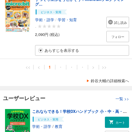
グ...
ビジネス・実用
学術・語学
/
学習・知育
試し読み
-
2,090円 (税込)
フォロー
あらすじを表示する
<<
<
1
・
・
・
>
>>
鈴谷大輔の詳細検索へ
ユーザーレビュー
一覧
>>
これならできる！学校DXハンドブック 小・中・高・特別支援学校のデジタル化を推進する「授業以外のICT活用事例」
ビジネス・実用
カート
学術・語学
/
教育