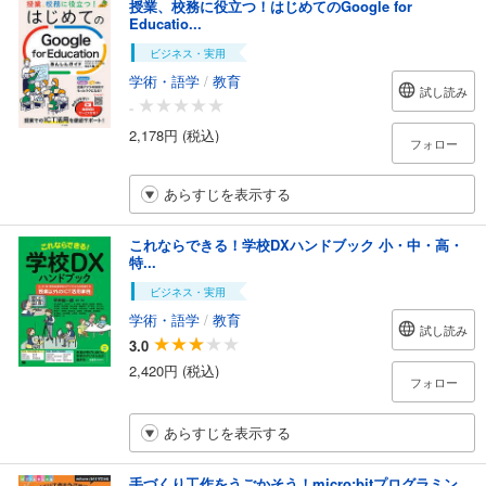
授業、校務に役立つ！はじめてのGoogle for
Educatio...
ビジネス・実用
学術・語学
/
教育
試し読み
-
2,178円 (税込)
フォロー
あらすじを表示する
これならできる！学校DXハンドブック 小・中・高・
特...
ビジネス・実用
学術・語学
/
教育
試し読み
3.0
2,420円 (税込)
フォロー
あらすじを表示する
手づくり工作をうごかそう！micro:bitプログラミン