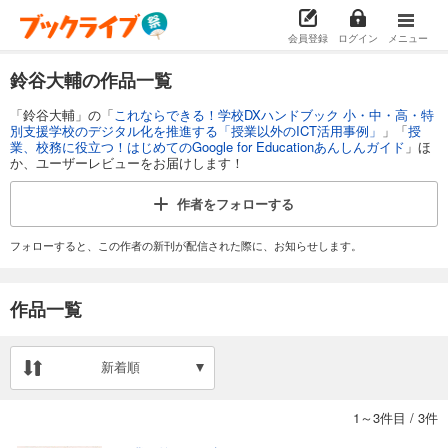
会員登録
ログイン
メニュー
鈴谷大輔の作品一覧
「鈴谷大輔」の「
これならできる！学校DXハンドブック 小・中・高・特
別支援学校のデジタル化を推進する「授業以外のICT活用事例」
」「
授
業、校務に役立つ！はじめてのGoogle for Educationあんしんガイド
」ほ
か、ユーザーレビューをお届けします！
作者を
フォローする
フォローすると、この作者の新刊が配信された際に、お知らせします。
作品一覧
新着順
1～3件目
/
3件