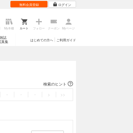
無料会員登録
ログイン
歴
My本棚
カート
フォロー
クーポン
Myページ
雑誌
はじめての方へ
ご利用ガイド
写真集
検索のヒント
・
・
・
>
>>