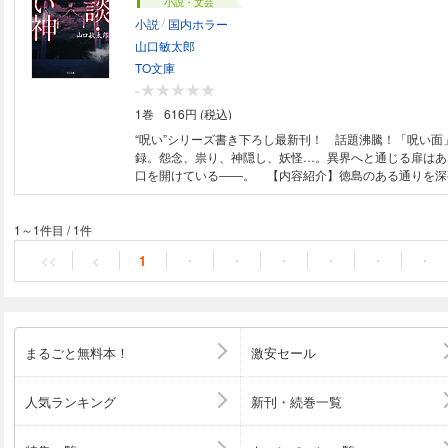
小説・文芸
/
小説
国内ホラー
山口敏太郎
TO文庫
-
1巻
616円 (税込)
“呪い”シリーズ書き下ろし最新刊！ 話題沸騰！「呪い面
録。怨念、祟り、神隠し、妖怪…。異界へと通じる扉はあ
口を開けている――。 【内容紹介】徳島のある通りを深
切り…「通るもの」。東日本大震災の直後、前方から歩い
は…「牛女、東北に現る」。自衛隊のある基地に深夜響き
体は…「自衛隊の娯楽室」。心霊スポット・犬鳴峠に向か
1～1件目
/
1件
身に異変が…「力士と林檎と犬鳴峠」。怨霊、英霊、先祖
<<
<
1
・
・
・
・
・
・
霊が蠢く恐怖譚全47編を、不思議研究の第一人者・山口敏
常のすぐ横にある異界にようこそ。
まるごと無料本！
激安セール
人気ランキング
新刊・続巻一覧