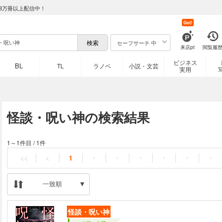
8万冊以上配信中！
Get!
セーフサーチ 中
来店pt
閲覧履
ビジネス
BL
TL
ラノベ
小説・文芸
実用
怪談・呪い神の検索結果
1～1件目
/
1件
<<
<
1
・
・
・
・
・
・
一致順
怪談・呪い神