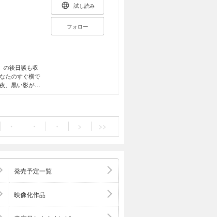
試し読み
フォロー
」の後日談も収
なたのすぐ横で
夜、黒い影が横
てきた女の顔に
わたる足音の正
った人気力士の
の霊…あらゆる
・
・
・
>
>>
太郎が厳選! 日
発売予定一覧
映像化作品