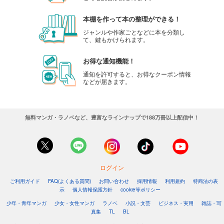
本棚を作って本の整理ができる！
ジャンルや作家ごとなどに本を分類し
て、鍵もかけられます。
お得な通知機能！
通知を許可すると、お得なクーポン情報
などが届きます。
無料マンガ・ラノベなど、豊富なラインナップで188万冊以上配信中！
ログイン
ご利用ガイド
FAQ(よくある質問)
お問い合わせ
採用情報
利用規約
特商法の表
示
個人情報保護方針
cookie等ポリシー
少年・青年マンガ
少女・女性マンガ
ラノベ
小説・文芸
ビジネス・実用
雑誌・写
真集
TL
BL