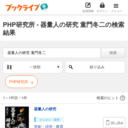
会員登録
ログイン
メニュー
PHP研究所 - 器量人の研究 童門冬二の検索
結果
検索
一致順
絞り込み
×
PHP研究所
1～1件目
/
1件
検索のヒント
器量人の研究
ビジネス・実用
試し読み
学術・語学
/
教育