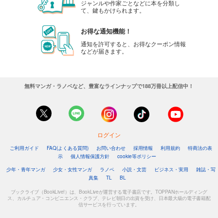
ジャンルや作家ごとなどに本を分類し
て、鍵もかけられます。
お得な通知機能！
通知を許可すると、お得なクーポン情報
などが届きます。
無料マンガ・ラノベなど、豊富なラインナップで188万冊以上配信中！
ログイン
ご利用ガイド
FAQ(よくある質問)
お問い合わせ
採用情報
利用規約
特商法の表
示
個人情報保護方針
cookie等ポリシー
少年・青年マンガ
少女・女性マンガ
ラノベ
小説・文芸
ビジネス・実用
雑誌・写
真集
TL
BL
ブックライブ（BookLive!）は、BookLiveが運営する電子書店です。TOPPANホールディング
ス、カルチュア・コンビニエンス・クラブ、テレビ朝日の出資を受け、日本最大級の電子書籍配
信サービスを行っています。