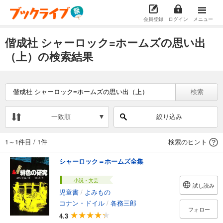
会員登録
ログイン
メニュー
偕成社 シャーロック=ホームズの思い出
（上）の検索結果
検索
一致順
絞り込み
1～1件目
/
1件
検索のヒント
シャーロック＝ホームズ全集
小説・文芸
試し読み
児童書
/
よみもの
コナン・ドイル
/
各務三郎
フォロー
4.3