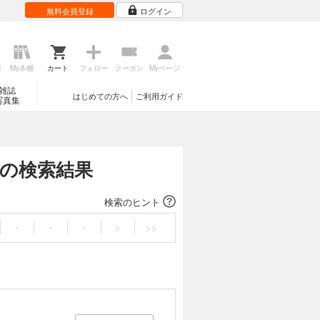
無料会員登録
ログイン
歴
My本棚
カート
フォロー
クーポン
Myページ
雑誌
はじめての方へ
ご利用ガイド
写真集
社の検索結果
検索のヒント
・
・
・
>
>>