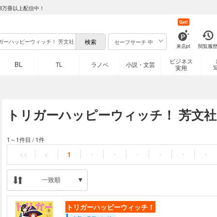
8万冊以上配信中！
Get!
セーフサーチ 中
来店pt
閲覧履
ビジネス
BL
TL
ラノベ
小説・文芸
実用
トリガーハッピーウィッチ！ 芳文
1～1件目
/
1件
<<
<
1
・
・
・
・
・
・
一致順
トリガーハッピーウィッチ！