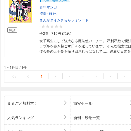
少年・青年マンガ
青年マンガ
/
流圭
ほた。
まんがタイムきららフォワード
-
完結
全2巻
715円 (税込)
女子高生にして強大なる魔法使い・チー。 私利私欲で魔
ラブルを巻き起こす日々を送っています。 そんな彼女に
徒会長の五十鈴も振り回されっぱなしで……退屈な日常を
壊す爽快コメディ、発射!!!
1～1件目
/
1件
<<
<
1
・
・
・
・
・
・
まるごと無料本！
激安セール
人気ランキング
新刊・続巻一覧