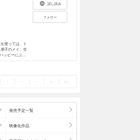
試し読み
フォロー
法を使っては、ト
は弟子のメイ、生
ハッピーにぶち
・
・
・
>
>>
発売予定一覧
映像化作品