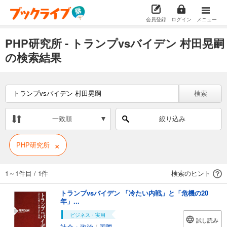
会員登録
ログイン
メニュー
PHP研究所 - トランプvsバイデン 村田晃嗣
の検索結果
検索
一致順
絞り込み
×
PHP研究所
1～1件目
/
1件
検索のヒント
トランプvsバイデン 「冷たい内戦」と「危機の20
年」...
ビジネス・実用
試し読み
社会・政治
/
国際