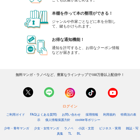
本棚を作って本の整理ができる！
ジャンルや作家ごとなどに本を分類し
て、鍵もかけられます。
お得な通知機能！
通知を許可すると、お得なクーポン情報
などが届きます。
無料マンガ・ラノベなど、豊富なラインナップで188万冊以上配信中！
ログイン
ご利用ガイド
FAQ(よくある質問)
お問い合わせ
採用情報
利用規約
特商法の表
示
個人情報保護方針
cookie等ポリシー
少年・青年マンガ
少女・女性マンガ
ラノベ
小説・文芸
ビジネス・実用
雑誌・写
真集
TL
BL