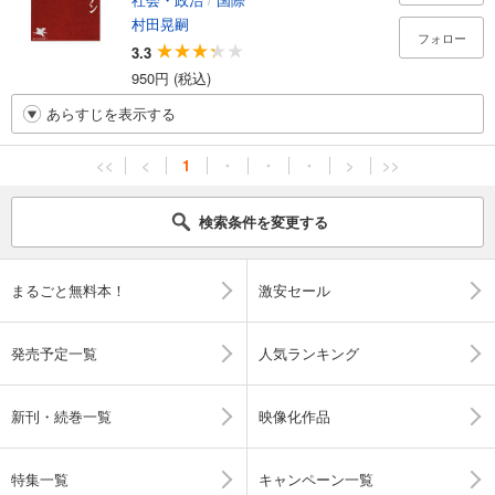
村田晃嗣
フォロー
3.3
950円 (税込)
あらすじを表示する
<<
<
1
・
・
・
>
>>
検索条件を変更する
まるごと無料本！
激安セール
発売予定一覧
人気ランキング
新刊・続巻一覧
映像化作品
特集一覧
キャンペーン一覧