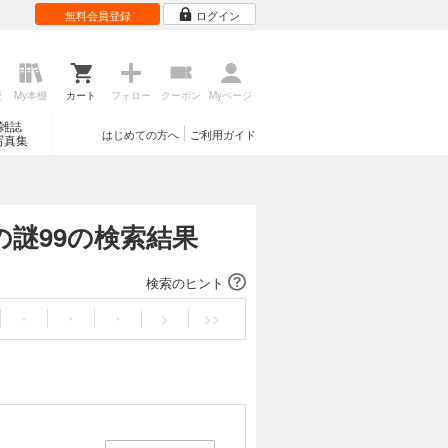
無料会員登録
ログイン
歴
My本棚
カート
フォロー
クーポン
Myページ
雑誌
はじめての方へ
ご利用ガイド
写真集
謎99の検索結果
検索のヒント
・
・
・
>
>>