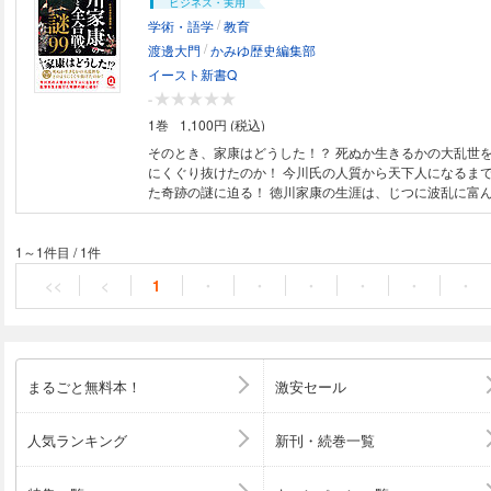
ビジネス・実用
/
学術・語学
教育
/
渡邊大門
かみゆ歴史編集部
イースト新書Q
-
1巻
1,100円 (税込)
そのとき、家康はどうした！？ 死ぬか生きるかの大乱世
にくぐり抜けたのか！ 今川氏の人質から天下人になるまで乱世を生き延び
た奇跡の謎に迫る！ 徳川家康の生涯は、じつに波乱に富んでいた。少年時
は今川義元の人質になり、その後は織田信長、豊臣秀吉と
えた。多くの合戦に出陣し、時には命の危機もあったが、
べると家康の印象は薄い。しかし、現在の研究では私たち
1～1件目
/
1件
の「有名なあの話」も、じつは誤りだったということが珍
<<
<
1
・
・
・
・
・
・
では、そんな家康にまつわる99の謎を取り上げ、かかわ
エピソードをカラービジュアル・図解で解説する。 【目次】 1章 戦国大
名まで駆け上がった家康 2章 信長の盟友として献身的な
大名としての家康の立ち回り 4章 耐えに耐え天下人にな
知っているようで知らない家康の素顔
まるごと無料本！
激安セール
人気ランキング
新刊・続巻一覧