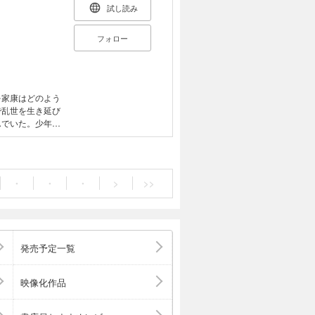
試し読み
フォロー
を家康はどのよう
いう天下人に仕
信長や秀吉と比
がよく知る家康
しくない。本書
・
・
・
>
>>
った合戦と豊富な
家康 3章 豊臣
った家康 5章
発売予定一覧
映像化作品