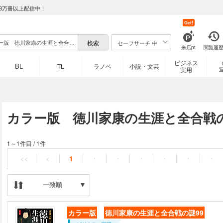
8万冊以上配信中！
Get!
セーフサーチ 中
来店pt
閲覧履
ビジネス
BL
TL
ラノベ
小説・文芸
実用
カラー版 徳川家康の生涯と全合戦の
1～1件目
/
1件
<<
<
1
・
・
・
・
・
・
一致順
カラー版
徳川家康の生涯と全合戦の謎99