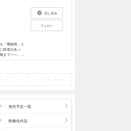
試し読み
フォロー
も「廃線然」と
に鉄道があっ
物まで――。
ートができあが
、地形、意匠、
線跡を、地図研
要な好奇心と、
・
・
・
>
>>
携え、何よりも
えて欧州まで全
1章 錆びたレー
見線 専用線／西
改良”で廃線に ●
発売予定一覧
村を結んだ「ロー
部線／名鉄 三河
映像化作品