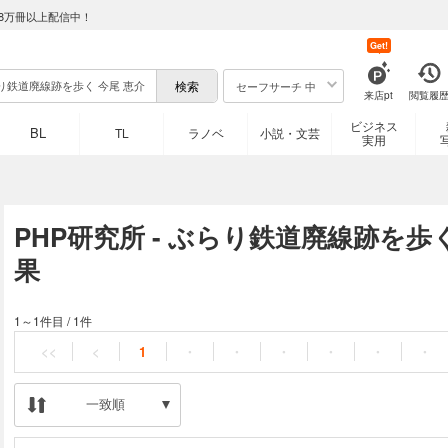
8万冊以上配信中！
Get!
セーフサーチ 中
来店pt
閲覧履
ビジネス
BL
TL
ラノベ
小説・文芸
実用
PHP研究所 - ぶらり鉄道廃線跡を歩
果
1～1件目
/
1件
<<
<
1
・
・
・
・
・
・
一致順