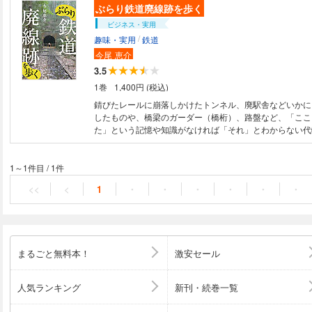
ぶらり鉄道廃線跡を歩く
ビジネス・実用
/
趣味・実用
鉄道
今尾
恵介
3.5
1巻
1,400円 (税込)
錆びたレールに崩落しかけたトンネル、廃駅舎などいかに
したものや、橋梁のガーダー（橋桁）、路盤など、「ここ
た」という記憶や知識がなければ「それ」とわからない代
「同じ路線であっても、歩く人によってそれぞれ別のリポ
る」（本書「おわりに」より）というように、土木、建築
歴史など、さまざまな観点で語れる“複合芸術”のごとき廃
1～1件目
/
1件
究家・
今尾
恵介
が、独自の視点でリポート。廃線旅に必
<<
<
1
・
・
・
・
・
・
新旧の地形図コピー（もちろん老眼用に拡大してある）を
「安全第一」「常識第一」の精神で――日本各地、海を越
12路線の「廃線紀行」をお届けします。 〈主な内容〉第
ルが語る、往年の貨物列車 ●東京都水道局 小河内線／鶴
武鉄道 安比奈線／手宮線 第2章 スピードアップの“線路
まるごと無料本！
激安セール
京王線 旧線／中央本線 旧線／近鉄 志摩線 第3章 街と
カル線」は消えた ●のと鉄道 能登線／井笠鉄道 本線／可
線 番外編 スイス アルト＝リギ鉄道 平坦線
人気ランキング
新刊・続巻一覧