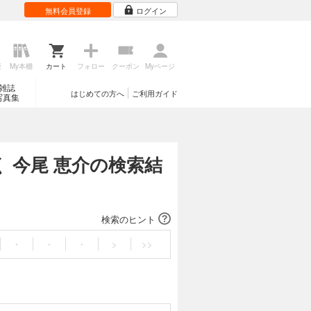
無料会員登録
ログイン
歴
My本棚
カート
フォロー
クーポン
Myページ
雑誌
はじめての方へ
ご利用ガイド
写真集
く 今尾 恵介の検索結
検索のヒント
・
・
・
>
>>