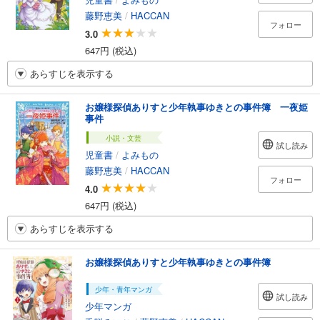
藤野恵美
/
HACCAN
フォロー
3.0
647円 (税込)
あらすじを表示する
お嬢様探偵ありすと少年執事ゆきとの事件簿 一夜姫
事件
小説・文芸
試し読み
児童書
/
よみもの
藤野恵美
/
HACCAN
フォロー
4.0
647円 (税込)
あらすじを表示する
お嬢様探偵ありすと少年執事ゆきとの事件簿
少年・青年マンガ
試し読み
少年マンガ