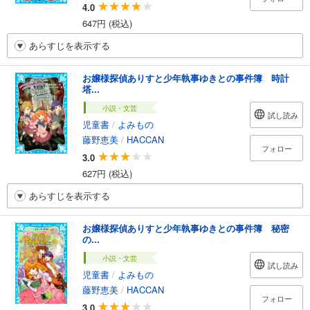
4.0
647円 (税込)
あらすじを表示する
お嬢様探偵ありすと少年執事ゆきとの事件簿 時計
塔...
小説・文芸
試し読み
児童書
/
よみもの
藤野恵美
/
HACCAN
フォロー
3.0
627円 (税込)
あらすじを表示する
お嬢様探偵ありすと少年執事ゆきとの事件簿 秘密
の...
小説・文芸
試し読み
児童書
/
よみもの
藤野恵美
/
HACCAN
フォロー
3.0