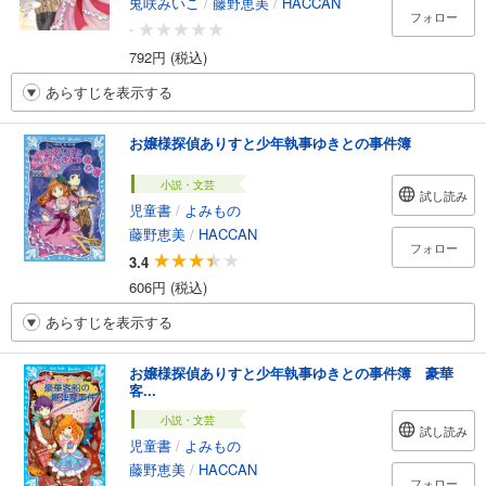
兎咲みいこ
/
藤野恵美
/
HACCAN
フォロー
-
792円 (税込)
あらすじを表示する
お嬢様探偵ありすと少年執事ゆきとの事件簿
小説・文芸
試し読み
児童書
/
よみもの
藤野恵美
/
HACCAN
フォロー
3.4
606円 (税込)
あらすじを表示する
お嬢様探偵ありすと少年執事ゆきとの事件簿 豪華
客...
小説・文芸
試し読み
児童書
/
よみもの
藤野恵美
/
HACCAN
フォロー