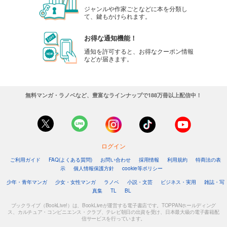
ジャンルや作家ごとなどに本を分類し
て、鍵もかけられます。
お得な通知機能！
通知を許可すると、お得なクーポン情報
などが届きます。
無料マンガ・ラノベなど、豊富なラインナップで188万冊以上配信中！
ログイン
ご利用ガイド
FAQ(よくある質問)
お問い合わせ
採用情報
利用規約
特商法の表
示
個人情報保護方針
cookie等ポリシー
少年・青年マンガ
少女・女性マンガ
ラノベ
小説・文芸
ビジネス・実用
雑誌・写
真集
TL
BL
ブックライブ（BookLive!）は、BookLiveが運営する電子書店です。TOPPANホールディング
ス、カルチュア・コンビニエンス・クラブ、テレビ朝日の出資を受け、日本最大級の電子書籍配
信サービスを行っています。