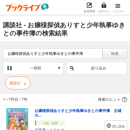
会員登録
ログイン
メニュー
講談社 - お嬢様探偵ありすと少年執事ゆき
との事件簿の検索結果
検索
一致順
絞り込み
×
講談社
1～7件目
/
7件
検索のヒント
お嬢様探偵ありすと少年執事ゆきとの事件簿 古城
ホ...
小説・文芸
試し読み
児童書
/
よみもの