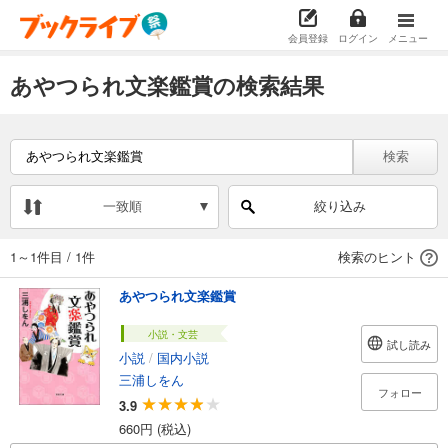
会員登録
ログイン
メニュー
あやつられ文楽鑑賞の検索結果
検索
一致順
絞り込み
1～1件目
/
1件
検索のヒント
あやつられ文楽鑑賞
小説・文芸
試し読み
小説
/
国内小説
三浦しをん
フォロー
3.9
660円 (税込)