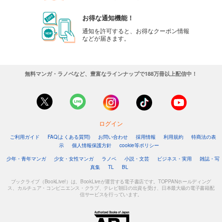
お得な通知機能！
通知を許可すると、お得なクーポン情報
などが届きます。
無料マンガ・ラノベなど、豊富なラインナップで188万冊以上配信中！
ログイン
ご利用ガイド
FAQ(よくある質問)
お問い合わせ
採用情報
利用規約
特商法の表
示
個人情報保護方針
cookie等ポリシー
少年・青年マンガ
少女・女性マンガ
ラノベ
小説・文芸
ビジネス・実用
雑誌・写
真集
TL
BL
ブックライブ（BookLive!）は、BookLiveが運営する電子書店です。TOPPANホールディング
ス、カルチュア・コンビニエンス・クラブ、テレビ朝日の出資を受け、日本最大級の電子書籍配
信サービスを行っています。