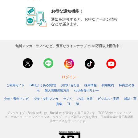
お得な通知機能！
通知を許可すると、お得なクーポン情報
などが届きます。
無料マンガ・ラノベなど、豊富なラインナップで188万冊以上配信中！
ログイン
ご利用ガイド
FAQ(よくある質問)
お問い合わせ
採用情報
利用規約
特商法の表
示
個人情報保護方針
cookie等ポリシー
少年・青年マンガ
少女・女性マンガ
ラノベ
小説・文芸
ビジネス・実用
雑誌・写
真集
TL
BL
ブックライブ（BookLive!）は、BookLiveが運営する電子書店です。TOPPANホールディング
ス、カルチュア・コンビニエンス・クラブ、テレビ朝日の出資を受け、日本最大級の電子書籍配
信サービスを行っています。