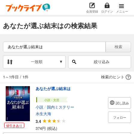
会員登録
ログイン
メニュー
あなたが選ぶ結末はの検索結果
検索
一致順
絞り込み
1～1件目
/
1件
検索のヒント
あなたが選ぶ結末は
小説・文芸
試し読み
小説
/
国内ミステリー
水生大海
フォロー
3.4
値引きあり
374円 (税込)