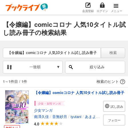
会員登録
ログイン
メニュー
【令嬢編】comicコロナ 人気10タイトル試
し読み冊子の検索結果
検索
一致順
絞り込み
1～1件目
/
1件
検索のヒント
【令嬢編】comicコロナ 人気10タイトル試し読み冊子
少女・女性マンガ
試し読み
少女マンガ
南澤久佳
/
音無砂月
/
iyutani
/
あまよかん
/
皿うどん
/
フォロー
4.0
無料あり