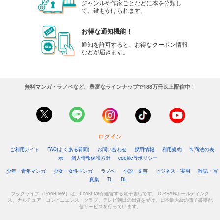
ジャンルや作家ごとなどに本を分類し
て、鍵もかけられます。
お得な通知機能！
通知を許可すると、お得なクーポン情報
などが届きます。
無料マンガ・ラノベなど、豊富なラインナップで188万冊以上配信中！
ログイン
ご利用ガイド
FAQ(よくある質問)
お問い合わせ
採用情報
利用規約
特商法の表
示
個人情報保護方針
cookie等ポリシー
少年・青年マンガ
少女・女性マンガ
ラノベ
小説・文芸
ビジネス・実用
雑誌・写
真集
TL
BL
ブックライブ（BookLive!）は、BookLiveが運営する電子書店です。TOPPANホールディング
ス、カルチュア・コンビニエンス・クラブ、テレビ朝日の出資を受け、日本最大級の電子書籍配
信サービスを行っています。