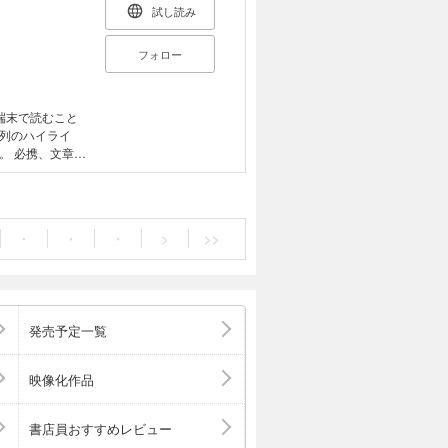
試し読み
フォロー
端末で読むこと
列のハイライ
章技
み立て、文章全
、論文等を書き
きる。演習問題
理解しやすい文
・
・
・
>
>>
発売予定一覧
映像化作品
書店員おすすめレビュー