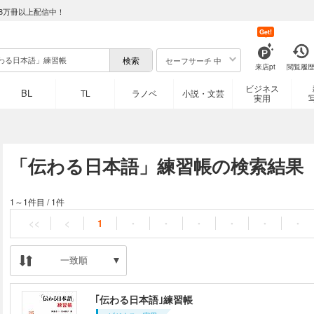
8万冊以上配信中！
Get!
セーフサーチ 中
来店pt
閲覧履
ビジネス
BL
TL
ラノベ
小説・文芸
実用
「伝わる日本語」練習帳の検索結果
1～1件目
/
1件
<<
<
1
・
・
・
・
・
・
一致順
｢伝わる日本語｣練習帳