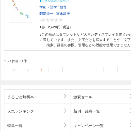
ビジネス・実用
/
学術・語学
教育
/
阿部圭一
冨永敦子
-
1巻
2,420円 (税込)
※この商品はタブレットなど大きいディスプレイを備えた
に適しています。また、文字だけを拡大することや、文字
ト、検索、辞書の参照、引用などの機能が使用できません。 必携、文
術バイブル!!文章の書き方のみではなく、パラグラフの組
体の構成の組み立て方、文書作成までを解説し、レポート
始める読者は基本となる知識を実践的に習得することがで
1～1件目
/
1件
を数多く取り入れ、解説と共に演習問題で、正確に伝わり
<<
<
1
・
・
・
・
・
・
章技術を習得できる。
まるごと無料本！
激安セール
人気ランキング
新刊・続巻一覧
特集一覧
キャンペーン一覧