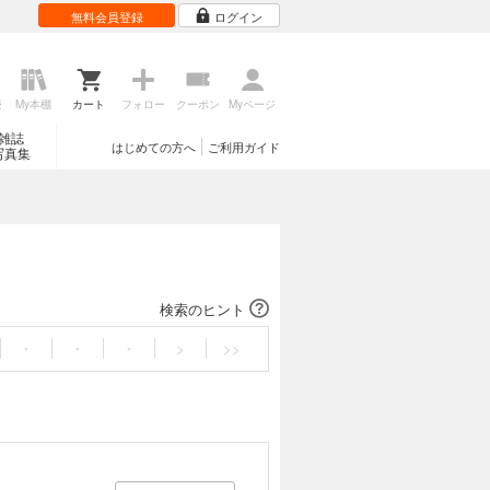
無料会員登録
ログイン
歴
My本棚
カート
フォロー
クーポン
Myページ
雑誌
はじめての方へ
ご利用ガイド
写真集
検索のヒント
・
・
・
>
>>