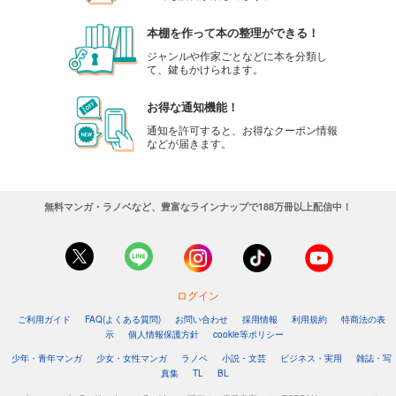
本棚を作って本の整理ができる！
ジャンルや作家ごとなどに本を分類し
て、鍵もかけられます。
お得な通知機能！
通知を許可すると、お得なクーポン情報
などが届きます。
無料マンガ・ラノベなど、豊富なラインナップで188万冊以上配信中！
ログイン
ご利用ガイド
FAQ(よくある質問)
お問い合わせ
採用情報
利用規約
特商法の表
示
個人情報保護方針
cookie等ポリシー
少年・青年マンガ
少女・女性マンガ
ラノベ
小説・文芸
ビジネス・実用
雑誌・写
真集
TL
BL