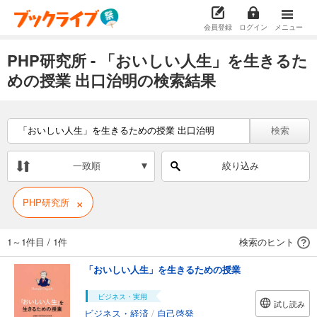
会員登録
ログイン
メニュー
PHP研究所 - 「おいしい人生」を生きるた
めの授業 出口治明の検索結果
検索
一致順
絞り込み
×
PHP研究所
1～1件目
/
1件
検索のヒント
「おいしい人生」を生きるための授業
ビジネス・実用
試し読み
ビジネス・経済
/
自己啓発