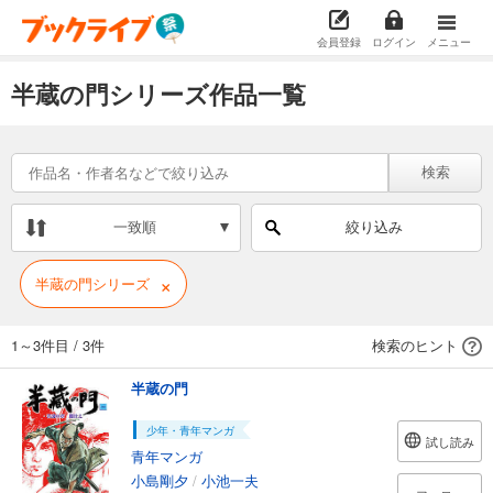
会員登録
ログイン
メニュー
半蔵の門シリーズ作品一覧
検索
一致順
絞り込み
×
半蔵の門シリーズ
1～3件目
/
3件
検索のヒント
半蔵の門
少年・青年マンガ
試し読み
青年マンガ
小島剛夕
/
小池一夫