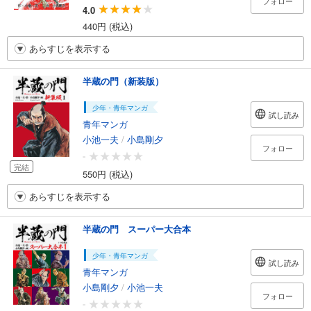
フォロー
4.0
440円 (税込)
あらすじを表示する
半蔵の門（新装版）
少年・青年マンガ
試し読み
青年マンガ
小池一夫
/
小島剛夕
フォロー
-
完結
550円 (税込)
あらすじを表示する
半蔵の門 スーパー大合本
少年・青年マンガ
試し読み
青年マンガ
小島剛夕
/
小池一夫
フォロー
-