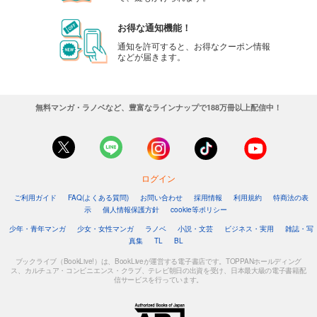
お得な通知機能！
通知を許可すると、お得なクーポン情報
などが届きます。
無料マンガ・ラノベなど、豊富なラインナップで188万冊以上配信中！
ログイン
ご利用ガイド
FAQ(よくある質問)
お問い合わせ
採用情報
利用規約
特商法の表
示
個人情報保護方針
cookie等ポリシー
少年・青年マンガ
少女・女性マンガ
ラノベ
小説・文芸
ビジネス・実用
雑誌・写
真集
TL
BL
ブックライブ（BookLive!）は、BookLiveが運営する電子書店です。TOPPANホールディング
ス、カルチュア・コンビニエンス・クラブ、テレビ朝日の出資を受け、日本最大級の電子書籍配
信サービスを行っています。