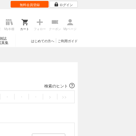
無料会員登録
ログイン
歴
My本棚
カート
フォロー
クーポン
Myページ
雑誌
はじめての方へ
ご利用ガイド
写真集
検索のヒント
・
・
・
>
>>