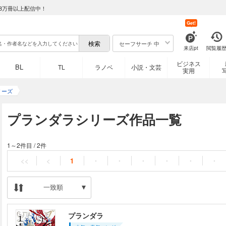
8万冊以上配信中！
Get!
セーフサーチ 中
来店pt
閲覧履
ビジネス
BL
TL
ラノベ
小説・文芸
実用
リーズ
プランダラシリーズ作品一覧
1～2件目
/
2件
<<
<
1
・
・
・
・
・
・
一致順
プランダラ