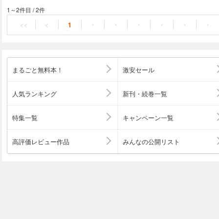
闇を切り払うッ！！ 分冊版第1弾。
1～2件目
/
2件
<<
<
1
・
・
・
・
・
・
まるごと無料本！
激安セール
人気ランキング
新刊・続巻一覧
特集一覧
キャンペーン一覧
高評価レビュー作品
みんなの公開リスト