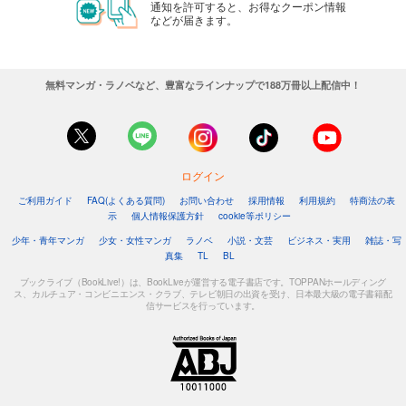
通知を許可すると、お得なクーポン情報
などが届きます。
無料マンガ・ラノベなど、豊富なラインナップで188万冊以上配信中！
ログイン
ご利用ガイド
FAQ(よくある質問)
お問い合わせ
採用情報
利用規約
特商法の表
示
個人情報保護方針
cookie等ポリシー
少年・青年マンガ
少女・女性マンガ
ラノベ
小説・文芸
ビジネス・実用
雑誌・写
真集
TL
BL
ブックライブ（BookLive!）は、BookLiveが運営する電子書店です。TOPPANホールディング
ス、カルチュア・コンビニエンス・クラブ、テレビ朝日の出資を受け、日本最大級の電子書籍配
信サービスを行っています。