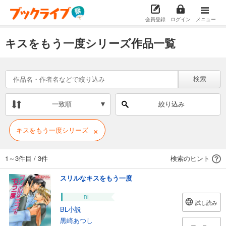
会員登録
ログイン
メニュー
キスをもう一度シリーズ作品一覧
検索
一致順
絞り込み
×
キスをもう一度シリーズ
1～3件目
/
3件
検索のヒント
スリルなキスをもう一度
BL
試し読み
BL小説
黒崎あつし