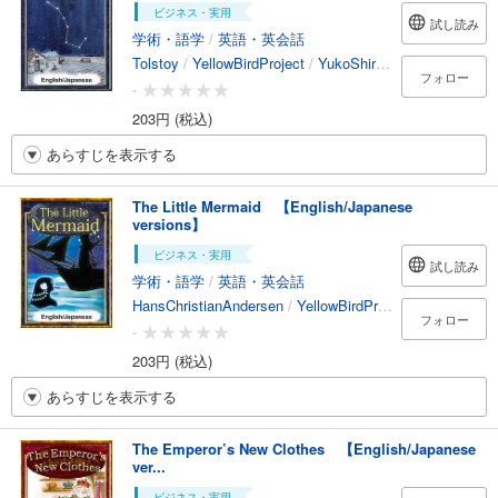
ビジネス・実用
試し読み
学術・語学
/
英語・英会話
Tolstoy
/
YellowBirdProject
/
YukoShirai
/
TaitoSasaki
フォロー
-
203円 (税込)
あらすじを表示する
The Little Mermaid 【English/Japanese
versions】
ビジネス・実用
試し読み
学術・語学
/
英語・英会話
HansChristianAndersen
/
YellowBirdProject
/
kotokoto
/
フォロー
-
203円 (税込)
あらすじを表示する
The Emperor’s New Clothes 【English/Japanese
ver...
ビジネス・実用