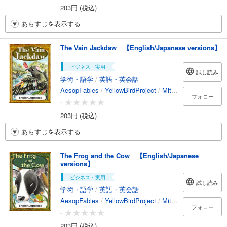
203円 (税込)
あらすじを表示する
The Vain Jackdaw 【English/Japanese versions】
ビジネス・実用
試し読み
学術・語学
/
英語・英会話
AesopFables
/
YellowBirdProject
/
MitsutoshiKatsunaga
フォロー
-
203円 (税込)
あらすじを表示する
The Frog and the Cow 【English/Japanese
versions】
ビジネス・実用
試し読み
学術・語学
/
英語・英会話
AesopFables
/
YellowBirdProject
/
MitsutoshiKatsunaga
フォロー
-
203円 (税込)