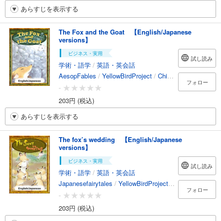
あらすじを表示する
The Fox and the Goat 【English/Japanese
versions】
ビジネス・実用
試し読み
学術・語学
/
英語・英会話
AesopFables
/
YellowBirdProject
/
Chihiro
/
YukiMori
フォロー
-
203円 (税込)
あらすじを表示する
The fox’s wedding 【English/Japanese
versions】
ビジネス・実用
試し読み
学術・語学
/
英語・英会話
Japanesefairytales
/
YellowBirdProject
/
Suzudon
/
Erik
フォロー
-
203円 (税込)