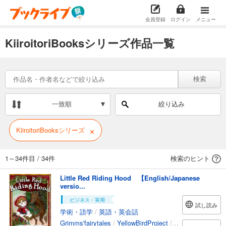
会員登録
ログイン
メニュー
KiiroitoriBooksシリーズ作品一覧
検索
一致順
絞り込み
×
KiiroitoriBooksシリーズ
1～34件目
/
34件
検索のヒント
Little Red Riding Hood 【English/Japanese
versio...
ビジネス・実用
試し読み
学術・語学
/
英語・英会話
Grimms'fairytales
/
YellowBirdProject
/
SHIHO
/
TaitoSas