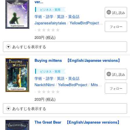
ver...
ビジネス・実用
試し読み
学術・語学
/
英語・英会話
Japanesefairytales
/
YellowBirdProject
/
kotokoto
/
YukiM
フォロー
-
203円 (税込)
あらすじを表示する
Buying mittens 【English/Japanese versions】
ビジネス・実用
試し読み
学術・語学
/
英語・英会話
NankitiNiimi
/
YellowBirdProject
/
MitsutoshiKatsunaga
/
フォロー
-
203円 (税込)
あらすじを表示する
The Great Bear 【English/Japanese versions】