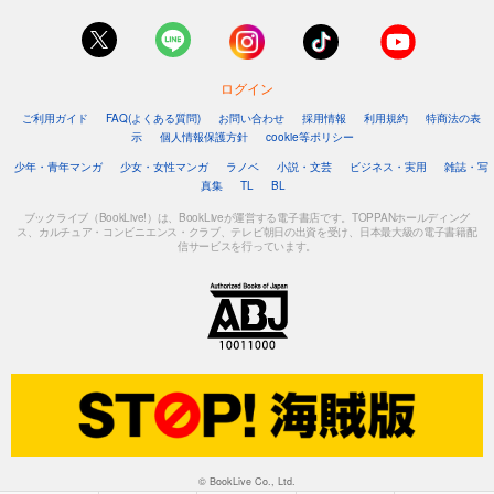
ログイン
ご利用ガイド
FAQ(よくある質問)
お問い合わせ
採用情報
利用規約
特商法の表
示
個人情報保護方針
cookie等ポリシー
少年・青年マンガ
少女・女性マンガ
ラノベ
小説・文芸
ビジネス・実用
雑誌・写
真集
TL
BL
ブックライブ（BookLive!）は、BookLiveが運営する電子書店です。TOPPANホールディング
ス、カルチュア・コンビニエンス・クラブ、テレビ朝日の出資を受け、日本最大級の電子書籍配
信サービスを行っています。
© BookLive Co., Ltd.