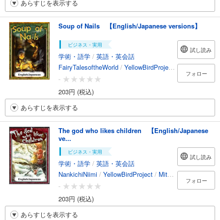
あらすじを表示する
Soup of Nails 【English/Japanese versions】
ビジネス・実用
試し読み
学術・語学
/
英語・英会話
FairyTalesoftheWorld
/
YellowBirdProject
/
MitsutoshiKa
フォロー
-
203円 (税込)
あらすじを表示する
The god who likes children 【English/Japanese
ve...
ビジネス・実用
試し読み
学術・語学
/
英語・英会話
NankichiNiimi
/
YellowBirdProject
/
MitsutoshiKatsunaga
フォロー
-
203円 (税込)
あらすじを表示する