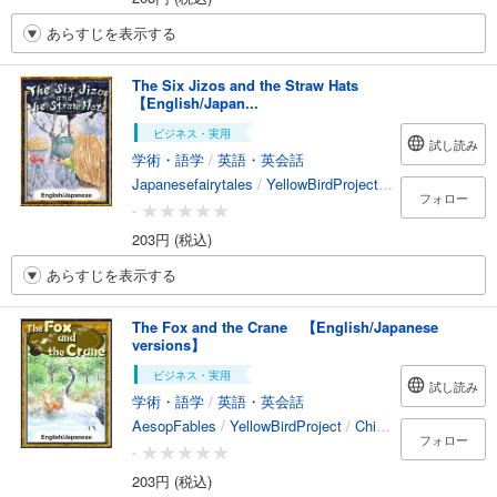
あらすじを表示する
The Six Jizos and the Straw Hats
【English/Japan...
ビジネス・実用
試し読み
学術・語学
/
英語・英会話
Japanesefairytales
/
YellowBirdProject
/
Chihiro
/
TaitoS
フォロー
-
203円 (税込)
あらすじを表示する
The Fox and the Crane 【English/Japanese
versions】
ビジネス・実用
試し読み
学術・語学
/
英語・英会話
AesopFables
/
YellowBirdProject
/
Chihiro
/
YukiMori
フォロー
-
203円 (税込)