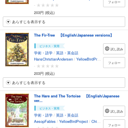
フォロー
-
203円 (税込)
あらすじを表示する
The Fir-Tree 【English/Japanese versions】
ビジネス・実用
試し読み
学術・語学
/
英語・英会話
HansChristianAndersen
/
YellowBirdProject
/
Mitsutoshi
フォロー
-
203円 (税込)
あらすじを表示する
The Hare and The Tortoise 【English/Japanese
ver...
ビジネス・実用
試し読み
学術・語学
/
英語・英会話
AesopFables
/
YellowBirdProject
/
Chihiro
/
Mayuko
フォロー