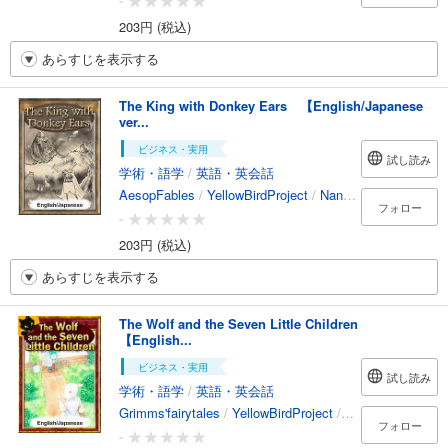
-
203円 (税込)
あらすじを表示する
The King with Donkey Ears 【English/Japanese
ver...
ビジネス・実用
試し読み
学術・語学
/
英語・英会話
AesopFables
/
YellowBirdProject
/
Nanahoshi
/
YukiMori
フォロー
-
203円 (税込)
あらすじを表示する
The Wolf and the Seven Little Children
【English...
ビジネス・実用
試し読み
学術・語学
/
英語・英会話
Grimms'fairytales
/
YellowBirdProject
/
Chihiro
/
TaitoSas
フォロー
-