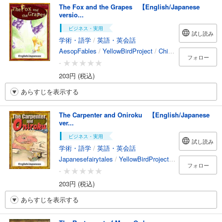
The Fox and the Grapes 【English/Japanese
versio...
ビジネス・実用
試し読み
学術・語学
/
英語・英会話
AesopFables
/
YellowBirdProject
/
Chihiro
/
Shizuka.Y
フォロー
-
203円 (税込)
あらすじを表示する
The Carpenter and Oniroku 【English/Japanese
ver...
ビジネス・実用
試し読み
学術・語学
/
英語・英会話
Japanesefairytales
/
YellowBirdProject
/
hori
/
YukiMori
フォロー
-
203円 (税込)
あらすじを表示する