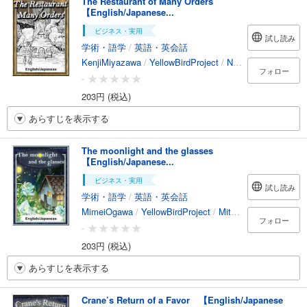
The Restaurant of Many Orders
【English/Japanese...
ビジネス・実用
試し読み
学術・語学
/
英語・英会話
KenjiMiyazawa
/
YellowBirdProject
/
Nanahoshi
/
YukiMor
フォロー
-
203円 (税込)
あらすじを表示する
The moonlight and the glasses
【English/Japanese...
ビジネス・実用
試し読み
学術・語学
/
英語・英会話
MimeiOgawa
/
YellowBirdProject
/
MitsutoshiKatsunaga
フォロー
-
203円 (税込)
あらすじを表示する
Crane’s Return of a Favor 【English/Japanese