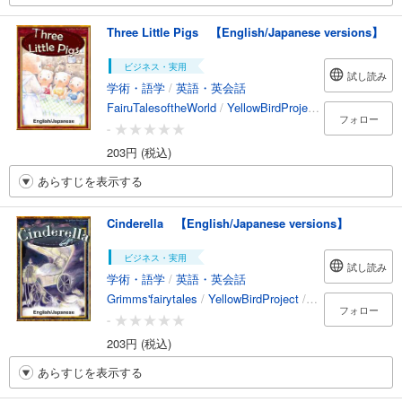
Three Little Pigs 【English/Japanese versions】
ビジネス・実用
試し読み
学術・語学
/
英語・英会話
FairuTalesoftheWorld
/
YellowBirdProject
/
Chihiro
/
Hiro
フォロー
-
203円 (税込)
あらすじを表示する
Cinderella 【English/Japanese versions】
ビジネス・実用
試し読み
学術・語学
/
英語・英会話
Grimms'fairytales
/
YellowBirdProject
/
MahoKawano
/
Ta
フォロー
-
203円 (税込)
あらすじを表示する