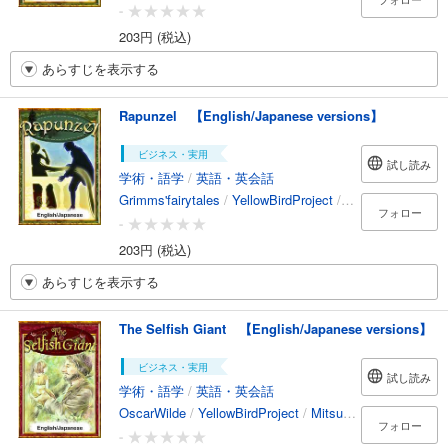
-
203円 (税込)
あらすじを表示する
Rapunzel 【English/Japanese versions】
ビジネス・実用
試し読み
学術・語学
/
英語・英会話
Grimms'fairytales
/
YellowBirdProject
/
kotokoto
/
YukiMo
フォロー
-
203円 (税込)
あらすじを表示する
The Selfish Giant 【English/Japanese versions】
ビジネス・実用
試し読み
学術・語学
/
英語・英会話
OscarWilde
/
YellowBirdProject
/
MitsutoshiKatsunaga
/
フォロー
-