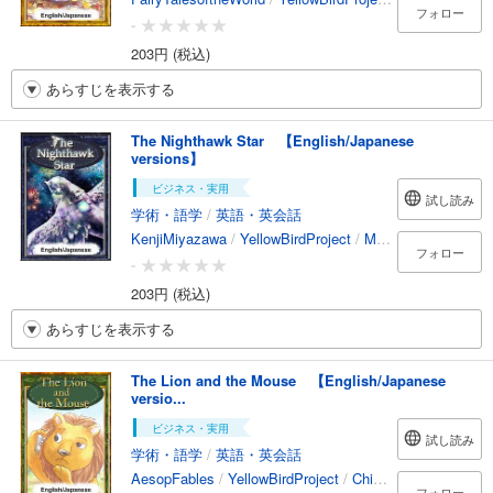
フォロー
-
203円 (税込)
あらすじを表示する
The Nighthawk Star 【English/Japanese
versions】
ビジネス・実用
試し読み
学術・語学
/
英語・英会話
KenjiMiyazawa
/
YellowBirdProject
/
MitsutoshiKatsunaga
フォロー
-
203円 (税込)
あらすじを表示する
The Lion and the Mouse 【English/Japanese
versio...
ビジネス・実用
試し読み
学術・語学
/
英語・英会話
AesopFables
/
YellowBirdProject
/
Chihiro
/
ErikoOkada
フォロー