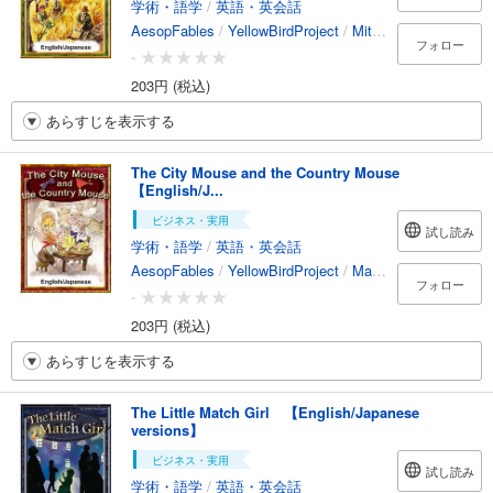
学術・語学
/
英語・英会話
AesopFables
/
YellowBirdProject
/
MitsutoshiKatsunaga
フォロー
-
203円 (税込)
あらすじを表示する
The City Mouse and the Country Mouse
【English/J...
ビジネス・実用
試し読み
学術・語学
/
英語・英会話
AesopFables
/
YellowBirdProject
/
MakikoYamazaki
/
Er
フォロー
-
203円 (税込)
あらすじを表示する
The Little Match Girl 【English/Japanese
versions】
ビジネス・実用
試し読み
学術・語学
/
英語・英会話