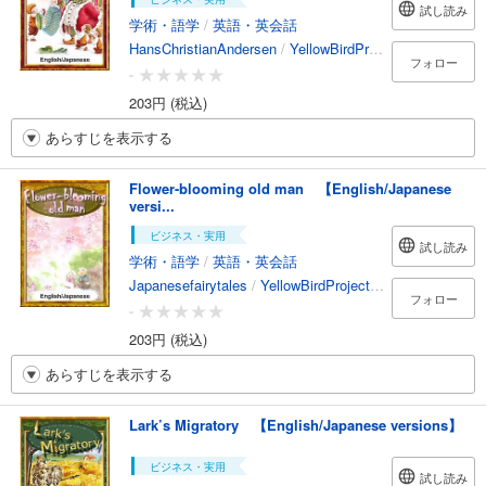
試し読み
学術・語学
/
英語・英会話
HansChristianAndersen
/
YellowBirdProject
/
RYOKOFU
フォロー
-
203円 (税込)
あらすじを表示する
Flower-blooming old man 【English/Japanese
versi...
ビジネス・実用
試し読み
学術・語学
/
英語・英会話
Japanesefairytales
/
YellowBirdProject
/
Chihiro
/
YukiMo
フォロー
-
203円 (税込)
あらすじを表示する
Lark’s Migratory 【English/Japanese versions】
ビジネス・実用
試し読み