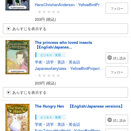
HansChristianAndersen
/
YellowBirdProject
/
kotokoto
/
フォロー
-
203円 (税込)
あらすじを表示する
The princess who loved insects
【English/Japanes...
ビジネス・実用
試し読み
学術・語学
/
英語・英会話
Japanesefairytales
/
YellowBirdProject
/
Suzudon
/
Erik
フォロー
-
203円 (税込)
あらすじを表示する
The Hungry Hen 【English/Japanese versions】
ビジネス・実用
試し読み
学術・語学
/
英語・英会話
FairyTalesoftheWorld
/
YellowBirdProject
/
Chihiroi
/
Shiz