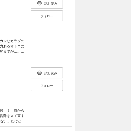
試し読み
フォロー
カンなカラダの
力あるオトコに
お尻までが…。
外編含む）大人気
の作品は
のです。 重複購入
cape(2)
試し読み
フォロー
居！？ 前から
営難を立て直す
いな）。だけど、
奈は夫の息子で