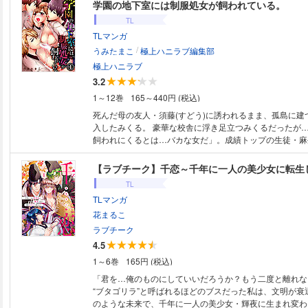
あるヘンタイ兄弟（倫理観ゼロ）と一緒に住むことに！？
学園の地下室には制服処女が飼われている。
たんだろ？」と兄の佑（たすく）にハジメテを奪われて…
TL
メなのに…奥までグショグショでヤバいよぉ…っ さらに
TLマンガ
ち）にまで襲われてもうカラダが持たない！ トラブルM
/
どうなっちゃうの！？ （この作品は、雑誌「極上ハニラブ」
うみたまこ
極上ハニラブ編集部
号、8月号に収録されています。重複購入にご注意くださ
極上ハニラブ
3.2
1～12巻
165～440円 (税込)
死んだ母の友人・須藤(すどう)に誘われるまま、孤島に建
入したみくる。 豪華な校舎に浮き足立つみくるだったが
飼われにくるとは…バカな女だ」。成績トップの生徒・麻生
たく突き放される。 そう、みくるはまだ知らなかった。
る『ランキング制度』のワナを…そして男子生徒たちの、
な視線の意味を――!!
TL
TLマンガ
花まるこ
ラブチーク
4.5
1～6巻
165円 (税込)
「君を…俺のものにしていいだろうか？もう二度と離れな
“ブタゴリラ”と呼ばれるほどのブスだった私は、文明が衰
のような未来で、千年に一人の美少女・輝夜に生まれ変わ