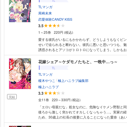
TL
TLマンガ
尾崎未来
恋愛体験CANDY KISS
3.5
1～25巻
220円 (税込)
愛する彼氏がいるにもかかわらず、どうしようもなくビン
せいで迫られると断れない。彼氏に悪いと思いつつも、魅
誘惑されるとアソコがトロトロになってしまう。しかも
明るくキレイ、なのにハードな内容で50話を超える（番
シリーズのあいちゃんシリーズがいよいよ登場！！ ※こ
花嫁シェア～ケダモノたちと、一晩中…っ～
HMC「The Great Escape」シリーズを再編集したも
TL
にご注意ください。 収録作品：Great Escape(1)┴Great Es
TLマンガ
/
榎木やつこ
極上ハニラブ編集部
極上ハニラブ
3.3
完結
全11巻
220～330円 (税込)
「エロい母親だな」処女なのに、危険なイケメン野獣と同
後ろから激しく突かれてオカしくなっちゃう…。実家の経
ため、30歳上の社長の後妻に入ることになった愛奈（あ
なんと夫が愛人と暮らすため家を出ていってしまう！ 愛