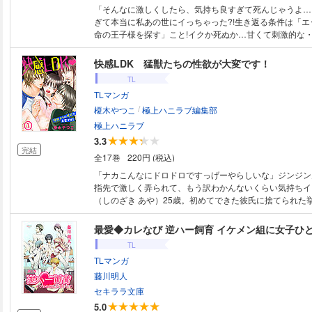
「そんなに激しくしたら、気持ち良すぎて死んじゃうよ…
ぎて本当に私あの世にイっちゃった?!生き返る条件は「エ
命の王子様を探す」こと!イクか死ぬか…甘くて刺激的な
今、始まる…!1～4話収録セット売り。
快感LDK 猛獣たちの性欲が大変です！
TL
TLマンガ
/
榎木やつこ
極上ハニラブ編集部
極上ハニラブ
3.3
完結
全17巻
220円 (税込)
「ナカこんなにドロドロですっげーやらしいな」ジンジン
指先で激しく弄られて、もう訳わかんないくらい気持ちイ
（しのざき あや）25歳。初めてできた彼氏に捨てられた
に！ 酔っ払って愚痴っていると、謎の美人さんが泊めて
ラッキー！ とついていった彩だけど…そこは一癖も二癖
最愛◆カレなび 逆ハー飼育 イケメン組に女子ひ
りのシェアハウスだった！？ 濃厚な“ふれあい”に理性は
TL
されちゃって…そんなにされたら、ナカがぐじゅぐじゅに
TLマンガ
っ エッチな猛獣男子たちとちょっぴりアンラッキーOLの
ブコメ☆ （第1話）
藤川明人
セキララ文庫
5.0