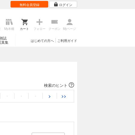
無料会員登録
ログイン
歴
My本棚
カート
フォロー
クーポン
Myページ
雑誌
はじめての方へ
ご利用ガイド
写真集
検索のヒント
・
・
・
>
>>