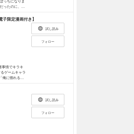
ぼっちになりま
だったのに、暴
か途方に暮れて
に連れて行かれ
電子限定漫画付き】
微かに昔兄達が
と言われていた
試し読み
スキンシップが
逆らえなくて、
フォロー
諸事情でキラキ
するゲームキャラ
「俺に惚れる
（現実の男に）
発言をぶつけら
 イケメンに愛
ボリューム
試し読み
フォロー