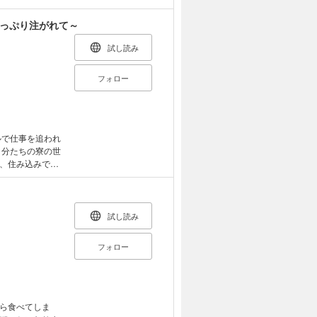
ーどこか前世の
に、胸のトキメキ
たっぷり注がれて～
な一夜を過ごす
試し読み
フォロー
自分たちの寮の世
、住み込みで働
ふれる魅力的な男
の夢である「家
…？ ※この作
職先は絶倫まみ
試し読み
意下さい。
フォロー
ら食べてしま