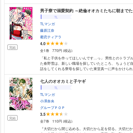
まり兄に襲われたところを逃げ出し、匿ってくれたのはー
想い人に似た高貴な美形・泰人。 初めて会った相手なの
男子寮で溺愛契約 ～絶倫オオカミたちに朝まで
が抑えられない！お互いの吐息を熱を確かめて、夢のよう
TL
が…。 NEO平安時代を舞台に、雅なイケメン貴族たちとの逆ハーレム・
TLマンガ
ラブロマンスTL！輝夜は誰を選ぶーー？
藤原江奈
蜜恋ティアラ
4.0
完結
全1巻
770円 (税込)
「私と子供を作ってほしいんです…っ」 男性とのトラブルで仕事を追われ
た春野雪は、新しい職場を探していたところ、 ちょうど
話をしてくれる寮母を探していた東堂真一に声をかけられ
くことに。 寮には医者、異国の権力者、御曹司と個性あ
性たちが住んでいるのだった。 そこで雪は、かねてから
七人のオオカミと子ヤギ
族」を作るため彼らに、自分と子作りをしてほしいと懇願し
TL
品は、以前配信していた「今夜は俺に抱かれてみる？～就
TLマンガ
れの男子寮～」と同一の作品となります。重複購入にご注
小澤奈央
グループＰＯＰ
3.5
完結
全7巻
110円 (税込)
『大切だから閉じ込める。大切だから足を切る。大切だか