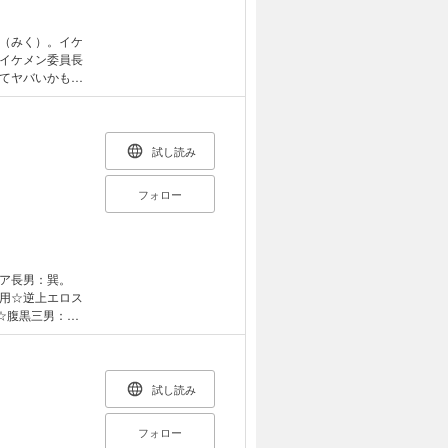
（みく）。イケ
イケメン委員長
てヤバいかも？
ラダもとろけだ
ＯＶＥ！！
試し読み
フォロー
ア長男：巽。
用☆逆上エロス
☆腹黒三男：
セモノ！ そんな
さかの胸きゅん♪
ーズ!!
試し読み
フォロー