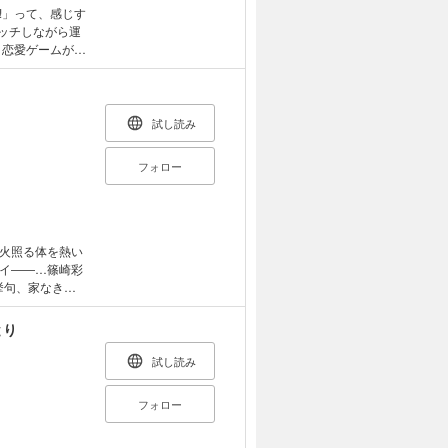
!」って、感じす
ッチしながら運
・恋愛ゲームが
試し読み
フォロー
火照る体を熱い
イ――…篠崎彩
挙句、家なき子
くれるらしい。
もある変態ばか
とり
どろどろに溶か
なっちゃう…
試し読み
ドキドキLDKラ
フォロー