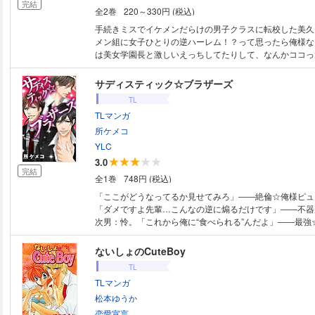
完結
全2巻
220～330円 (税込)
手続きミスでイケメンだらけの男子クラスに転校した美久
メン組に女子ひとりの逆ハーレム！？って思ったら俺様な
は美女学園長と激しいえっちしてたりして、なんかココっ
いつのまにか開発されて、与えられるカイカンに理性もカ
す！イケメンの数だけ乱される！萌えＭＡＸの逆ハー★Ｌ
サディスティック☆ブラザーズ
TL
TLマンガ
所ケメコ
YLC
3.0
完結
全1巻
748円 (税込)
「ここがどうなってるか見せてみろ」――絶倫☆俺様ピュ
「ダメですよ先輩…こんなの逆に煽るだけです」――不器
次男：怜。「これから俺に“食べられる”んだよ」――最強
恭。御曹司の榊三兄弟は顔はいいのに、性格はかなりのク
彼らに“本気”で愛されちゃうと…!? イジワルなのに…ま
ないしょのCuteBoy
溺愛スーツ男子が素敵に暴走☆ラブ&H満載の大ヒットシリ
TL
TLマンガ
松本ゆうか
恋愛宣言