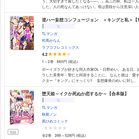
う。大切すぎて殺したくなる――。』高三の秋、私は一人
した。人の死なんてあっけない。母は普段から注意深い人
走車に突っ込まれるなんて…。これからどうすればいいの
いると、突然兄と名乗る男性が現れて、私は大きなお屋敷
逆ハー妄想コンフュージョン ＜キングと私＞【
ました。そこには他に６人も兄達がいて、全部で７人…？
TL
いた記憶はあるものの、母にその話をすると夢を見たのだ
TLマンガ
ので、全く実感が湧きません。それにこの兄達、やたらと
多くて…この家ではこれが普通なのでしょうか？なんだか
司馬かなん
怖い…。
ラブコフレコミックス
4.2
1～2巻
660円 (税込)
ボーイズラブが好きな同人作家OL・日野めい。 ある日、
ラした美青年・聖仁と同居することに。 なんと彼は、愛
クター『キング』にそっくり!! 妄想爆発のめいに対し、
な、好きになるな」と高圧的な聖仁。ところが、めいは「
恋心を抱く事は絶対にありえません」と自信満々。そんな
堕天姫～イクか死ぬか恋するか～【合本版】
れたことのない聖仁は、めいのことが何故か気になって？
TL
されまくる逆ハーレム・えっちコメディ♪ 描き下ろし大
TLマンガ
15P★ さらに電子配信版限定の漫画付き♪ この作品は過去、ラブコフレ
vol.18〜22に掲載されました。重複購入にご注意下さい。
秋那ノン
黒ひめコミック
-
完結
全2巻
396～528円 (税込)