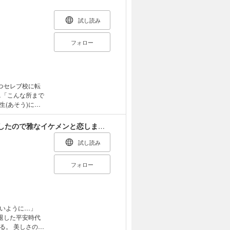
 「ヤりたかっ
こんなの絶対ダ
弟の那智（な
試し読み
AXの新婚生活、
2017年7月
フォロー
い。）
つセレブ校に転
…「こんな所まで
(あそう)に冷
この学園を支配す
絡みつくヒワイ
【ラブチーク】千恋～千年に一人の美少女に転生したので雅なイケメンと恋します！～
試し読み
フォロー
いように…」
退した平安時代
る。 美しさのあ