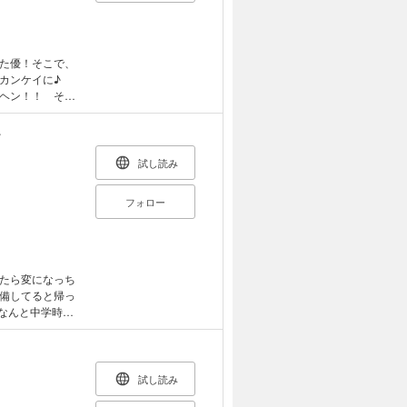
た優！そこで、
なカンケイに♪
ヘン！！ それ
ぎと男の子が近
ゲキに進展中で
～
試し読み
フォロー
たら変になっち
備してると帰っ
なんと中学時代
だけど、それは
備な脚を開か
この寮キケン過
試し読み