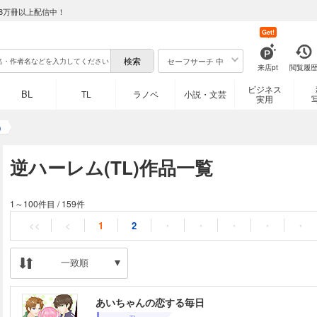
8万冊以上配信中！
Get!
セーフサーチ 中
来店pt
閲覧履
ビジネス
BL
TL
ラノベ
小説・文芸
実用
)
逆ハーレム(TL)作品一覧
1～100件目
/
159件
<<
<
1
2
・
・
・
・
・
一致順
あいちゃんの恋する毎日