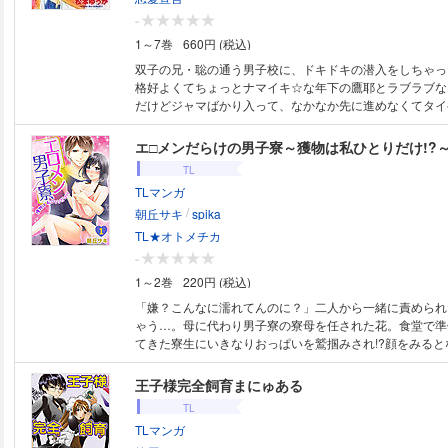
-
1～7巻
660円 (税込)
双子の兄・聡の通う男子校に、ドキドキの潜入をしちゃっ
格好よくてちょっとナマイキ☆な年下の鷹耶とラブラブ
だけどジャマばかり入って、なかなか先に進めなくてタイ
に女の子だってバレたらヤバイのに、優の周りにはつぎつ
づいてきて……！？ 禁断ファースト☆LOVE、かなりカ
エ□メンだらけの男子寮～獲物は私ひとりだけ!?
す。
TL
TLマンガ
/
朝丘サキ
spika
TL★オトメチカ
-
1～2巻
220円 (税込)
「嫌？こんなに濡れてんのに？」二人から一緒に責められ
ゃう…。母に代わり男子寮の寮母を任された花。食堂で準
てきた寮生にいきなりおっぱいを鷲掴みされ!?顔をみると
に転校していったいじめっ子！最悪の再会に不安になる花
まだ始まりで…。夜は入浴中に男子達が乱入してきて無防
王子様完全飼育まにゅある
れ…だめ、そこ舐めないでぇ！四六時中カラダを狙われ、
TL
ぎ！
TLマンガ