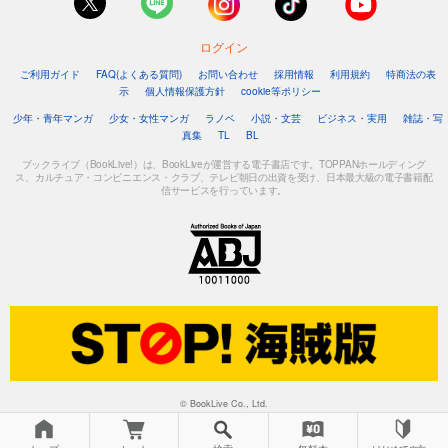
ログイン
ご利用ガイド
FAQ(よくある質問)
お問い合わせ
採用情報
利用規約
特商法の表
示
個人情報保護方針
cookie等ポリシー
少年・青年マンガ
少女・女性マンガ
ラノベ
小説・文芸
ビジネス・実用
雑誌・写
真集
TL
BL
ブックライブ（BookLive!）は、BookLiveが運営する電子書店です。TOPPANホールディング
ス、カルチュア・コンビニエンス・クラブ、テレビ朝日の出資を受け、日本最大級の電子書籍配
信サービスを行っています。
© BookLive Co., Ltd.