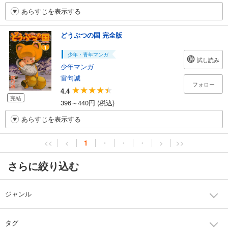
あらすじを表示する
どうぶつの国 完全版
少年・青年マンガ
試し読み
少年マンガ
雷句誠
フォロー
4.4
完結
396～440円 (税込)
あらすじを表示する
<<
<
1
・
・
・
>
>>
さらに絞り込む
ジャンル
タグ