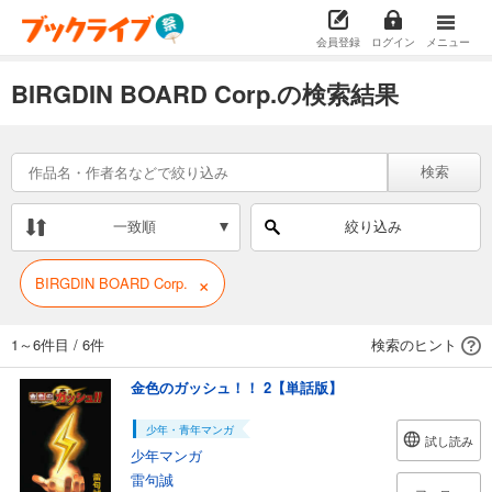
会員登録
ログイン
メニュー
BIRGDIN BOARD Corp.の検索結果
検索
一致順
絞り込み
×
BIRGDIN BOARD Corp.
1～6件目
/
6件
検索のヒント
金色のガッシュ！！ 2【単話版】
少年・青年マンガ
試し読み
少年マンガ
雷句誠