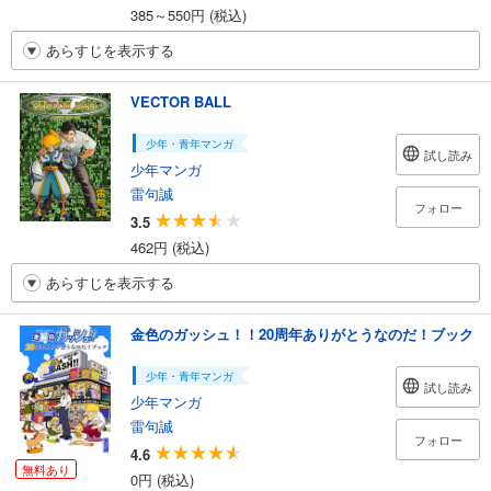
385～550円 (税込)
あらすじを表示する
VECTOR BALL
少年・青年マンガ
試し読み
少年マンガ
雷句誠
フォロー
3.5
462円 (税込)
あらすじを表示する
金色のガッシュ！！20周年ありがとうなのだ！ブック
少年・青年マンガ
試し読み
少年マンガ
雷句誠
フォロー
4.6
無料あり
0円 (税込)