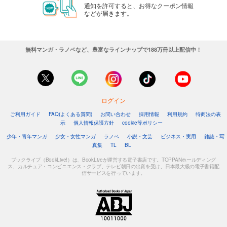
通知を許可すると、お得なクーポン情報
などが届きます。
無料マンガ・ラノベなど、豊富なラインナップで188万冊以上配信中！
ログイン
ご利用ガイド
FAQ(よくある質問)
お問い合わせ
採用情報
利用規約
特商法の表
示
個人情報保護方針
cookie等ポリシー
少年・青年マンガ
少女・女性マンガ
ラノベ
小説・文芸
ビジネス・実用
雑誌・写
真集
TL
BL
ブックライブ（BookLive!）は、BookLiveが運営する電子書店です。TOPPANホールディング
ス、カルチュア・コンビニエンス・クラブ、テレビ朝日の出資を受け、日本最大級の電子書籍配
信サービスを行っています。