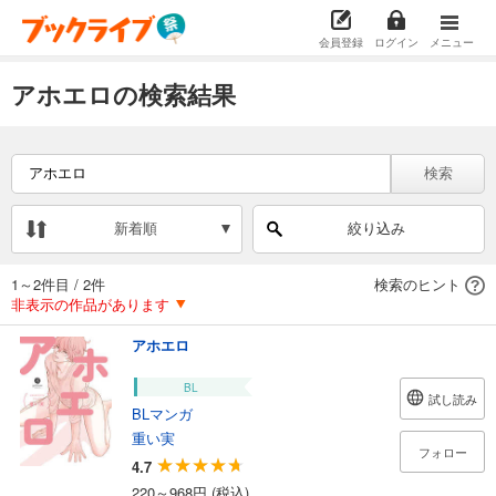
会員登録
ログイン
メニュー
アホエロの検索結果
検索
新着順
絞り込み
1～2件目
/
2件
検索のヒント
非表示の作品があります
アホエロ
BL
試し読み
BLマンガ
重い実
フォロー
4.7
220～968円 (税込)